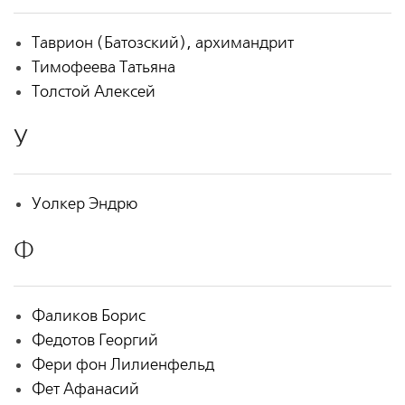
Таврион (Батозский), архимандрит
Тимофеева Татьяна
Толстой Алексей
У
Уолкер Эндрю
Ф
Фаликов Борис
Федотов Георгий
Фери фон Лилиенфельд
Фет Афанасий