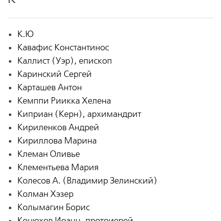
К.Ю
Кавафис Константинос
Каллист (Уэр), епископ
Каринский Сергей
Карташев Антон
Кемппи Риикка Хелена
Киприан (Керн), архимандрит
Кириленков Андрей
Кириллова Марина
Клеман Оливье
Клементьева Мария
Колесов А. (Владимир Зелинский)
Колман Хэзер
Колымагин Борис
Конюхов Иоанн, протоиерей