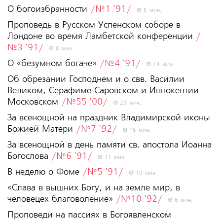
О богоизбранности
/№1 '91/
5 мин.
Проповедь в Русском Успенском соборе в
Лондоне во время Ламбетской конференции
/
№3 '91/
8 мин.
О «безумном богаче»
/№4 '91/
14 мин.
Об обрезании Господнем и о свв. Василии
Великом, Серафиме Саровском и Иннокентии
Московском
/№55 '00/
29 мин.
За всенощной на праздник Владимирской иконы
Божией Матери
/№7 '92/
15 мин.
За всенощной в день памяти св. апостола Иоанна
Богослова
/№6 '91/
11 мин.
В неделю о Фоме
/№5 '91/
10 мин.
«Слава в вышних Богу, и на земле мир, в
человецех благоволение»
/№10 '92/
6 мин.
Проповеди на пассиях в Богоявленском