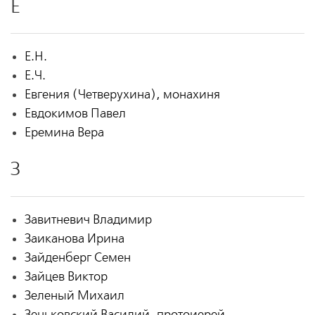
Е
Е.Н.
Е.Ч.
Евгения (Четверухина), монахиня
Евдокимов Павел
Еремина Вера
З
Завитневич Владимир
Заиканова Ирина
Зайденберг Семен
Зайцев Виктор
Зеленый Михаил
Зеньковский Василий, протоиерей