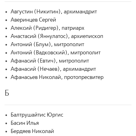
Августин (Никитин), архимандрит
Аверинцев Сергей
Алексий (Ридигер), патриарх
Анастасий (Яннулатос), архиепископ
Антоний (Блум), митрополит
Антоний (Вадковский), митрополит
Афанасий (Евтич), митрополит
Афанасий (Нечаев), архимандрит
Афанасьев Николай, протопресвитер
Б
Балтрушайтис Юргис
Басин Илья
Бердяев Николай