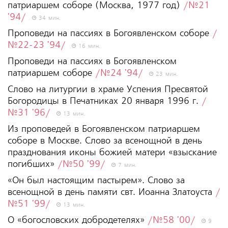
патриаршем соборе (Москва, 1977 год)
/№21
'94/
34 мин.
Проповеди на пассиях в Богоявленском соборе
/
№22-23 '94/
16 мин.
Проповеди на пассиях в Богоявленском
патриаршем соборе
/№24 '94/
23 мин.
Слово на литургии в храме Успения Пресвятой
Богородицы в Печатниках 20 января 1996 г.
/
№31 '96/
13 мин.
Из проповедей в Богоявленском патриаршем
соборе в Москве. Слово за всенощной в день
празднования иконы божией матери «взыскание
погибших»
/№50 '99/
7 мин.
«Он был настоящим пастырем». Слово за
всенощной в день памяти свт. Иоанна Златоуста
/
№51 '99/
13 мин.
О «богословских добродетелях»
/№58 '00/
9