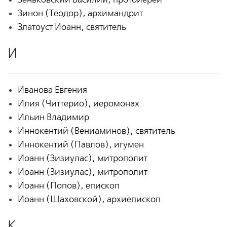
Зинон (Теодор), архимандрит
Златоуст Иоанн, святитель
И
Иванова Евгения
Илия (Читтерио), иеромонах
Ильин Владимир
Иннокентий (Вениаминов), святитель
Иннокентий (Павлов), игумен
Иоанн (Зизиулас), митрополит
Иоанн (Зизиулас), митрополит
Иоанн (Попов), епископ
Иоанн (Шаховской), архиепископ
К