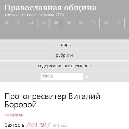
Православная община
электронная версия журнала
BETA
'91
'92
'93
'94
'95
'96
'97
'98
'99
'00
авторы
рубрики
содержание всех номеров
Протопресвитер Виталий
Боровой
ПРОПОВЕДЬ
Святость
/№1 '91/
6 мин.