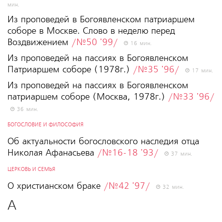
мин.
Из проповедей в Богоявленском патриаршем
соборе в Москве. Слово в неделю перед
Воздвижением
/№50 '99/
16 мин.
Из проповедей на пассиях в Богоявленском
Патриаршем соборе (1978г.)
/№35 '96/
17 мин.
Из проповедей на пассиях в Богоявленском
патриаршем соборе (Москва, 1978г.)
/№33 '96/
36 мин.
БОГОСЛОВИЕ И ФИЛОСОФИЯ
Об актуальности богословского наследия отца
Николая Афанасьева
/№16-18 '93/
37 мин.
ЦЕРКОВЬ И СЕМЬЯ
О христианском браке
/№42 '97/
32 мин.
А