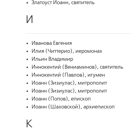
Златоуст Иоанн, святитель
И
Иванова Евгения
Илия (Читтерио), иеромонах
Ильин Владимир
Иннокентий (Вениаминов), святитель
Иннокентий (Павлов), игумен
Иоанн (Зизиулас), митрополит
Иоанн (Зизиулас), митрополит
Иоанн (Попов), епископ
Иоанн (Шаховской), архиепископ
К