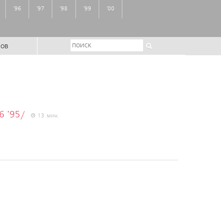
'96
'97
'98
'99
'00
ров
 '95/
13 мин.