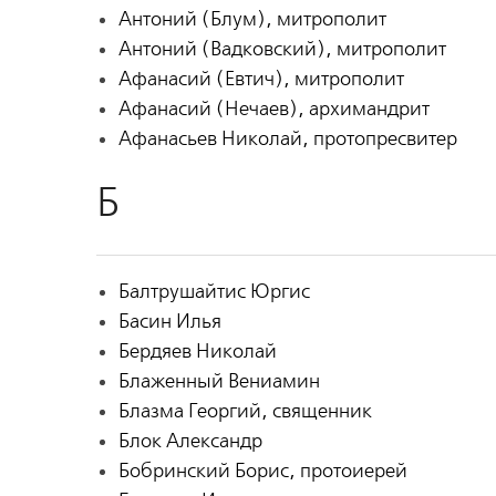
Антоний (Блум), митрополит
Антоний (Вадковский), митрополит
Афанасий (Евтич), митрополит
Афанасий (Нечаев), архимандрит
Афанасьев Николай, протопресвитер
Б
Балтрушайтис Юргис
Басин Илья
Бердяев Николай
Блаженный Вениамин
Блазма Георгий, священник
Блок Александр
Бобринский Борис, протоиерей