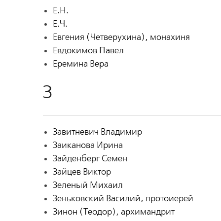
Е.Н.
Е.Ч.
Евгения (Четверухина), монахиня
Евдокимов Павел
Еремина Вера
З
Завитневич Владимир
Заиканова Ирина
Зайденберг Семен
Зайцев Виктор
Зеленый Михаил
Зеньковский Василий, протоиерей
Зинон (Теодор), архимандрит