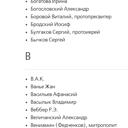
Богатова Ирина
Богословский Александр
Боровой Виталий, протопресвитер
Бродский Иосиф
Булгаков Сергий, протоиерей
Бычков Сергей
В
В.А.К.
Ванье Жан
Васильев Афанасий
Васылык Владимир
Веббер Р.Э.
Величанский Александр
Вениамин (Федченков), митрополит