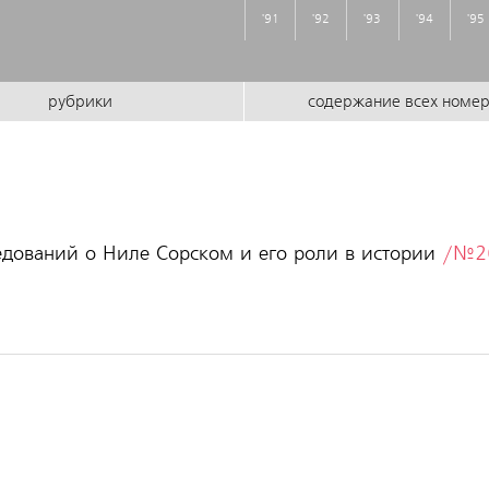
'91
'92
'93
'94
'95
рубрики
содержание всех номе
едований о Ниле Сорском и его роли в истории
/№26