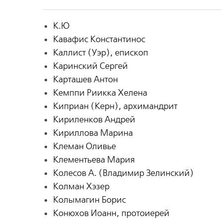
К.Ю
Кавафис Константинос
Каллист (Уэр), епископ
Каринский Сергей
Карташев Антон
Кемппи Риикка Хелена
Киприан (Керн), архимандрит
Кириленков Андрей
Кириллова Марина
Клеман Оливье
Клементьева Мария
Колесов А. (Владимир Зелинский)
Колман Хэзер
Колымагин Борис
Конюхов Иоанн, протоиерей