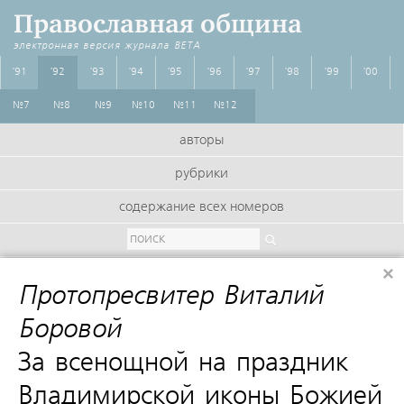
Православная община
электронная версия журнала
BETA
'91
'92
'93
'94
'95
'96
'97
'98
'99
'00
№7
№8
№9
№10
№11
№12
авторы
рубрики
содержание всех номеров
×
Протопресвитер Виталий
Боровой
:
За всенощной на праздник
Владимирской иконы Божией