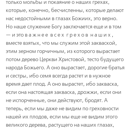
только мольбы и покаяние о наших грехах,
которые, конечно, бесчисленны, которые делают
нас недостойными в глазах Божиих, это верно.
Но наше служение Богу заключается еще и в том
— и это в а ж н е е в с е х г р е х о в н а ш и х ,
вместе взятых, что мы служим этой закваской,
этим зерном горчичным, из которого вырастает
потом дерево Церкви Христовой, тесто будущего
народа Божьего. А оно вырастает, дорогие братья
и сестры, ибо семя всегда растет и в нужное
время дает плод. А оно вырастет, ибо закваска,
если она настоящая закваска, дрожжи, если они
не испорченные, они действуют, бродят. А
теперь, если мы даже не видим по греховности
нашей их плодов, если мы еще не видим этого
великого дерева, растущего на наших глазах,