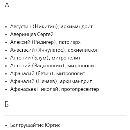
А
Августин (Никитин), архимандрит
Аверинцев Сергей
Алексий (Ридигер), патриарх
Анастасий (Яннулатос), архиепископ
Антоний (Блум), митрополит
Антоний (Вадковский), митрополит
Афанасий (Евтич), митрополит
Афанасий (Нечаев), архимандрит
Афанасьев Николай, протопресвитер
Б
Балтрушайтис Юргис