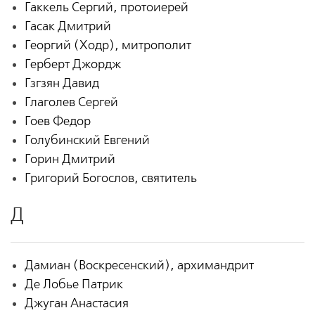
Гаккель Сергий, протоиерей
Гасак Дмитрий
Георгий (Ходр), митрополит
Герберт Джордж
Гзгзян Давид
Глаголев Сергей
Гоев Федор
Голубинский Евгений
Горин Дмитрий
Григорий Богослов, святитель
Д
Дамиан (Воскресенский), архимандрит
Де Лобье Патрик
Джуган Анастасия