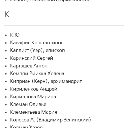
К
К.Ю
Кавафис Константинос
Каллист (Уэр), епископ
Каринский Сергей
Карташев Антон
Кемппи Риикка Хелена
Киприан (Керн), архимандрит
Кириленков Андрей
Кириллова Марина
Клеман Оливье
Клементьева Мария
Колесов А. (Владимир Зелинский)
Колман Хэзер