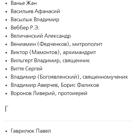
Ванье Жан
Васильев Афанасий
Васылык Владимир
Веббер Р.Э.
Величанский Александр
Вениамин (Федченков), митрополит
Виктор (Мамонтов), архимандрит
Вильгерт Владимир, священник
Витте Сергей
Владимир (Богоявленский), священномученик
Владимир Аверчев, Борис Фаликов
Воронов Ливерий, протоиерей
Г
Гаврилюк Павел