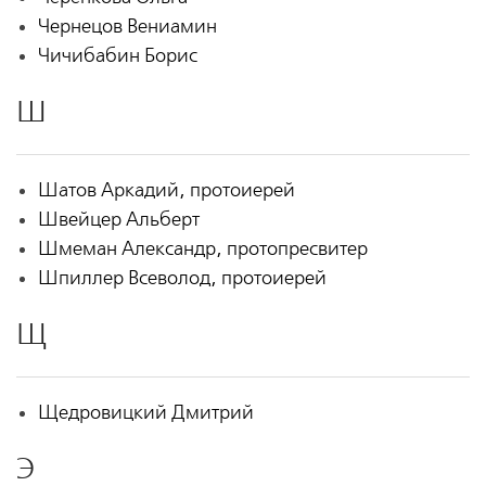
Чернецов Вениамин
Чичибабин Борис
Ш
Шатов Аркадий, протоиерей
Швейцер Альберт
Шмеман Александр, протопресвитер
Шпиллер Всеволод, протоиерей
Щ
Щедровицкий Дмитрий
Э