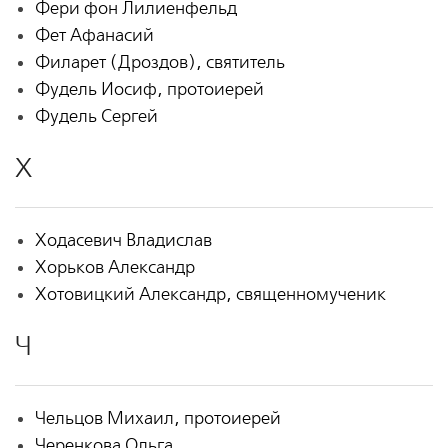
Фери фон Лилиенфельд
Фет Афанасий
Филарет (Дроздов), святитель
Фудель Иосиф, протоиерей
Фудель Сергей
Х
Ходасевич Владислав
Хорьков Александр
Хотовицкий Александр, священномученик
Ч
Чельцов Михаил, протоиерей
Черенкова Ольга