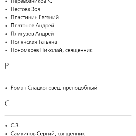
Перевозников К.
Пестова Зоя
Пластинин Евгений
Платонов Андрей
Плигузов Андрей
Полянская Татьяна
Пономарев Николай, священник
Р
Роман Сладкопевец, преподобный
С
С.З.
Самуилов Сергий, священник