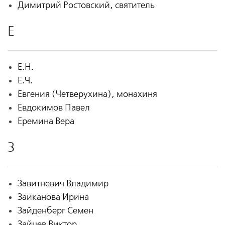
Димитрий Ростовский, святитель
Е
Е.Н.
Е.Ч.
Евгения (Четверухина), монахиня
Евдокимов Павел
Еремина Вера
З
Завитневич Владимир
Заиканова Ирина
Зайденберг Семен
Зайцев Виктор