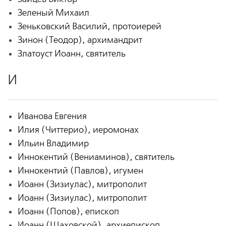
Зеленый Михаил
Зеньковский Василий, протоиерей
Зинон (Теодор), архимандрит
Златоуст Иоанн, святитель
И
Иванова Евгения
Илия (Читтерио), иеромонах
Ильин Владимир
Иннокентий (Вениаминов), святитель
Иннокентий (Павлов), игумен
Иоанн (Зизиулас), митрополит
Иоанн (Зизиулас), митрополит
Иоанн (Попов), епископ
Иоанн (Шаховской), архиепископ