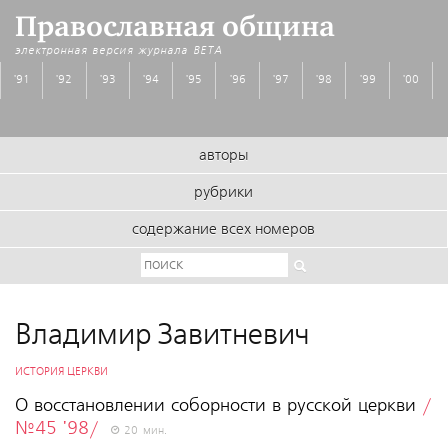
Православная община
электронная версия журнала
BETA
'91
'92
'93
'94
'95
'96
'97
'98
'99
'00
авторы
рубрики
содержание всех номеров
Владимир Завитневич
ИСТОРИЯ ЦЕРКВИ
О восстановлении соборности в русской церкви
/
№45 '98/
20 мин.