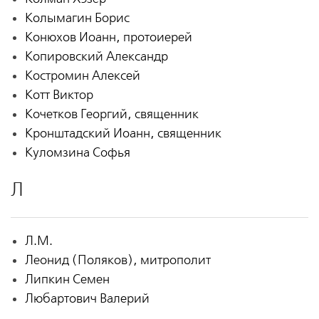
Колымагин Борис
Конюхов Иоанн, протоиерей
Копировский Александр
Костромин Алексей
Котт Виктор
Кочетков Георгий, священник
Кронштадский Иоанн, священник
Куломзина Софья
Л
Л.М.
Леонид (Поляков), митрополит
Липкин Семен
Любартович Валерий