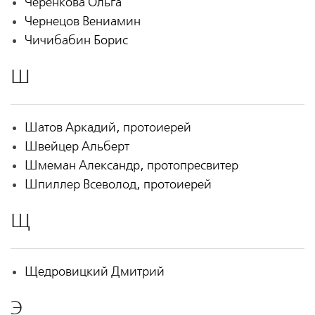
Черенкова Ольга
Чернецов Вениамин
Чичибабин Борис
Ш
Шатов Аркадий, протоиерей
Швейцер Альберт
Шмеман Александр, протопресвитер
Шпиллер Всеволод, протоиерей
Щ
Щедровицкий Дмитрий
Э