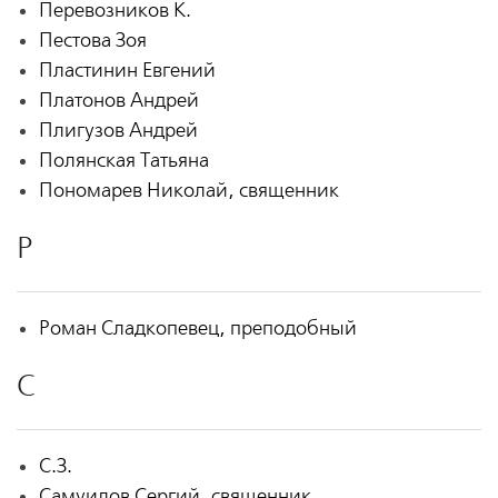
Перевозников К.
Пестова Зоя
Пластинин Евгений
Платонов Андрей
Плигузов Андрей
Полянская Татьяна
Пономарев Николай, священник
Р
Роман Сладкопевец, преподобный
С
С.З.
Самуилов Сергий, священник