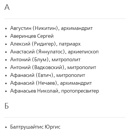
А
Августин (Никитин), архимандрит
Аверинцев Сергей
Алексий (Ридигер), патриарх
Анастасий (Яннулатос), архиепископ
Антоний (Блум), митрополит
Антоний (Вадковский), митрополит
Афанасий (Евтич), митрополит
Афанасий (Нечаев), архимандрит
Афанасьев Николай, протопресвитер
Б
Балтрушайтис Юргис