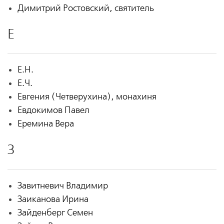
Димитрий Ростовский, святитель
Е
Е.Н.
Е.Ч.
Евгения (Четверухина), монахиня
Евдокимов Павел
Еремина Вера
З
Завитневич Владимир
Заиканова Ирина
Зайденберг Семен