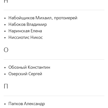
Н
Набойщиков Михаил, протоиерей
Набоков Владимир
Наринская Елена
Ниссиотис Никос
О
Обозный Константин
Озерский Сергей
П
Папков Александр