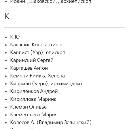
Иоанн (Шаховской), архиепископ
К
К.Ю
Кавафис Константинос
Каллист (Уэр), епископ
Каринский Сергей
Карташев Антон
Кемппи Риикка Хелена
Киприан (Керн), архимандрит
Кириленков Андрей
Кириллова Марина
Клеман Оливье
Клементьева Мария
Колесов А. (Владимир Зелинский)