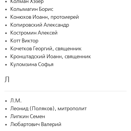
Колман Хэзер
Колымагин Борис
Конюхов Иоанн, протоиерей
Копировский Александр
Костромин Алексей
Котт Виктор
Кочетков Георгий, священник
Кронштадский Иоанн, священник
Куломзина Софья
Л
Л.М.
Леонид (Поляков), митрополит
Липкин Семен
Любартович Валерий