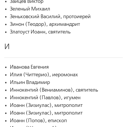
Зайцев Виктор
Зеленый Михаил
Зеньковский Василий, протоиерей
Зинон (Теодор), архимандрит
Златоуст Иоанн, святитель
И
Иванова Евгения
Илия (Читтерио), иеромонах
Ильин Владимир
Иннокентий (Вениаминов), святитель
Иннокентий (Павлов), игумен
Иоанн (Зизиулас), митрополит
Иоанн (Зизиулас), митрополит
Иоанн (Попов), епископ