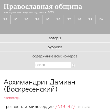
Православная община
электронная версия журнала
BETA
'91
'92
'93
'94
'95
'96
'97
'98
'99
'00
авторы
рубрики
содержание всех номеров
Архимандрит Дамиан
(Воскресенский)
ПРОПОВЕДЬ
Трезвость и милосердие
/№9 '92/
7 мин.