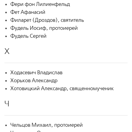
Фери фон Лилиенфельд
Фет Афанасий
Филарет (Дроздов), святитель
Фудель Иосиф, протоиерей
Фудель Сергей
Х
Ходасевич Владислав
Хорьков Александр
Хотовицкий Александр, священномученик
Ч
Чельцов Михаил, протоиерей