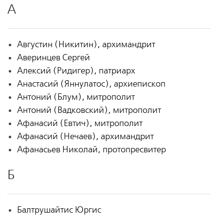
А
Августин (Никитин), архимандрит
Аверинцев Сергей
Алексий (Ридигер), патриарх
Анастасий (Яннулатос), архиепископ
Антоний (Блум), митрополит
Антоний (Вадковский), митрополит
Афанасий (Евтич), митрополит
Афанасий (Нечаев), архимандрит
Афанасьев Николай, протопресвитер
Б
Балтрушайтис Юргис