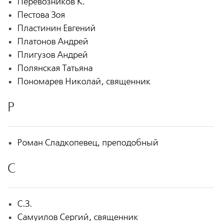
Перевозников К.
Пестова Зоя
Пластинин Евгений
Платонов Андрей
Плигузов Андрей
Полянская Татьяна
Пономарев Николай, священник
Р
Роман Сладкопевец, преподобный
С
С.З.
Самуилов Сергий, священник