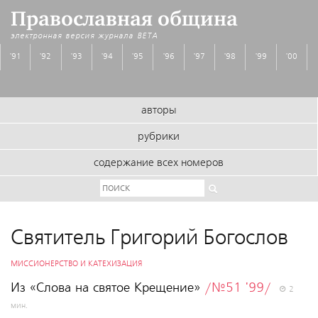
Православная община
электронная версия журнала
BETA
'91
'92
'93
'94
'95
'96
'97
'98
'99
'00
авторы
рубрики
содержание всех номеров
Святитель Григорий Богослов
МИССИОНЕРСТВО И КАТЕХИЗАЦИЯ
Из «Слова на святое Крещение»
/№51 '99/
2
мин.