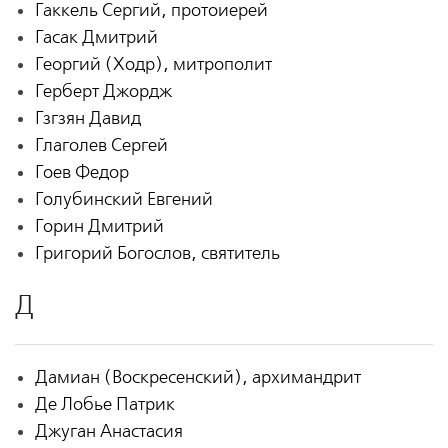
Гаккель Сергий, протоиерей
Гасак Дмитрий
Георгий (Ходр), митрополит
Герберт Джордж
Гзгзян Давид
Глаголев Сергей
Гоев Федор
Голубинский Евгений
Горин Дмитрий
Григорий Богослов, святитель
Д
Дамиан (Воскресенский), архимандрит
Де Лобье Патрик
Джуган Анастасия