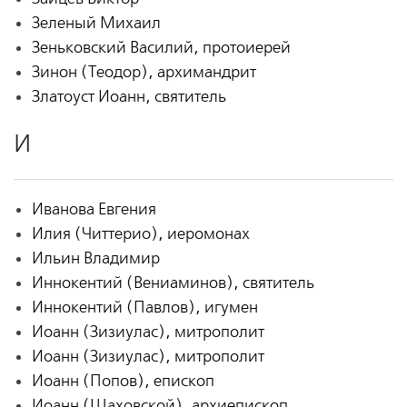
Зеленый Михаил
Зеньковский Василий, протоиерей
Зинон (Теодор), архимандрит
Златоуст Иоанн, святитель
И
Иванова Евгения
Илия (Читтерио), иеромонах
Ильин Владимир
Иннокентий (Вениаминов), святитель
Иннокентий (Павлов), игумен
Иоанн (Зизиулас), митрополит
Иоанн (Зизиулас), митрополит
Иоанн (Попов), епископ
Иоанн (Шаховской), архиепископ