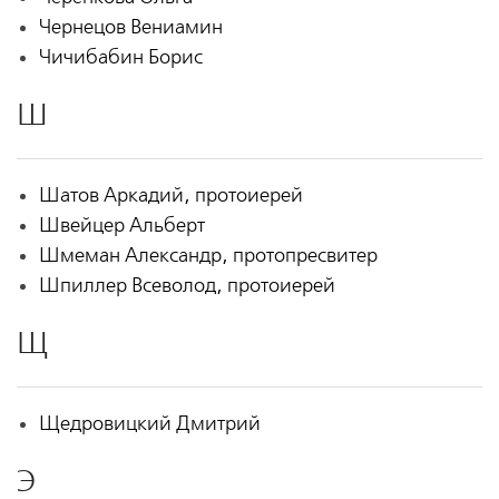
Чернецов Вениамин
Чичибабин Борис
Ш
Шатов Аркадий, протоиерей
Швейцер Альберт
Шмеман Александр, протопресвитер
Шпиллер Всеволод, протоиерей
Щ
Щедровицкий Дмитрий
Э