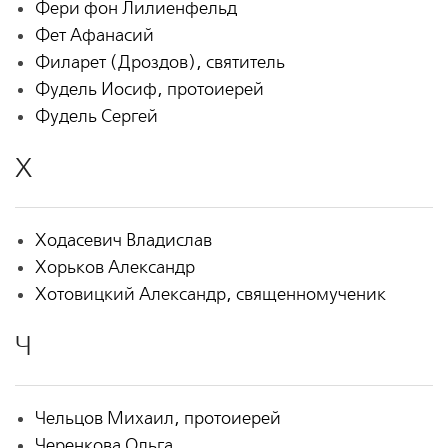
Фери фон Лилиенфельд
Фет Афанасий
Филарет (Дроздов), святитель
Фудель Иосиф, протоиерей
Фудель Сергей
Х
Ходасевич Владислав
Хорьков Александр
Хотовицкий Александр, священномученик
Ч
Чельцов Михаил, протоиерей
Черенкова Ольга