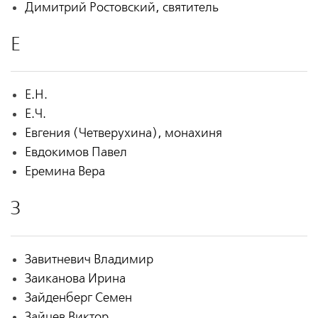
Димитрий Ростовский, святитель
Е
Е.Н.
Е.Ч.
Евгения (Четверухина), монахиня
Евдокимов Павел
Еремина Вера
З
Завитневич Владимир
Заиканова Ирина
Зайденберг Семен
Зайцев Виктор