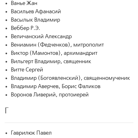
Ванье Жан
Васильев Афанасий
Васылык Владимир
Веббер Р.Э.
Величанский Александр
Вениамин (Федченков), митрополит
Виктор (Мамонтов), архимандрит
Вильгерт Владимир, священник
Витте Сергей
Владимир (Богоявленский), священномученик
Владимир Аверчев, Борис Фаликов
Воронов Ливерий, протоиерей
Г
Гаврилюк Павел