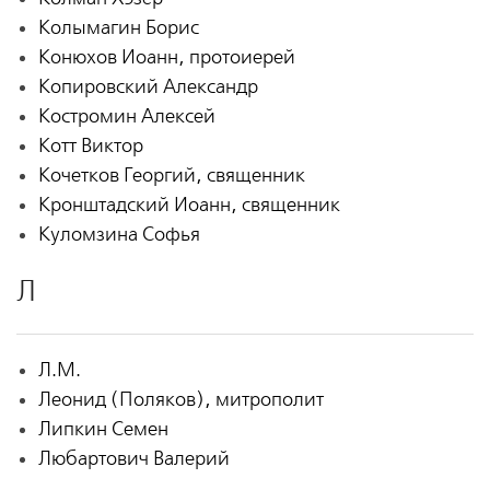
Колымагин Борис
Конюхов Иоанн, протоиерей
Копировский Александр
Костромин Алексей
Котт Виктор
Кочетков Георгий, священник
Кронштадский Иоанн, священник
Куломзина Софья
Л
Л.М.
Леонид (Поляков), митрополит
Липкин Семен
Любартович Валерий