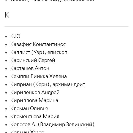
К
К.Ю
Кавафис Константинос
Каллист (Уэр), епископ
Каринский Сергей
Карташев Антон
Кемппи Риикка Хелена
Киприан (Керн), архимандрит
Кириленков Андрей
Кириллова Марина
Клеман Оливье
Клементьева Мария
Колесов А. (Владимир Зелинский)
Колман Хэзер