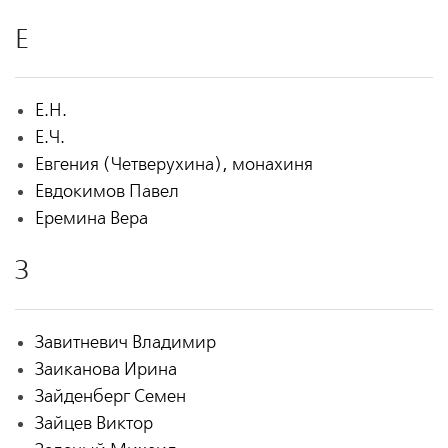
Е
Е.Н.
Е.Ч.
Евгения (Четверухина), монахиня
Евдокимов Павел
Еремина Вера
З
Завитневич Владимир
Заиканова Ирина
Зайденберг Семен
Зайцев Виктор