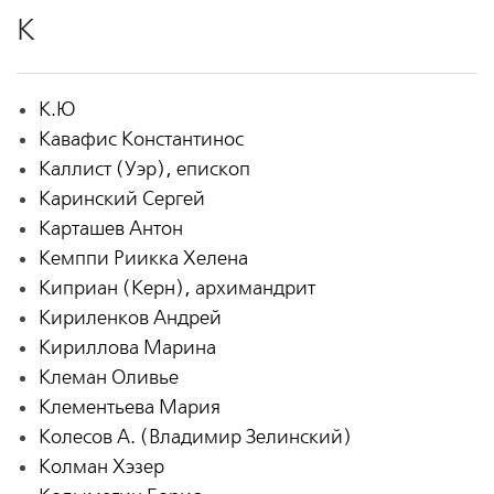
К
К.Ю
Кавафис Константинос
Каллист (Уэр), епископ
Каринский Сергей
Карташев Антон
Кемппи Риикка Хелена
Киприан (Керн), архимандрит
Кириленков Андрей
Кириллова Марина
Клеман Оливье
Клементьева Мария
Колесов А. (Владимир Зелинский)
Колман Хэзер