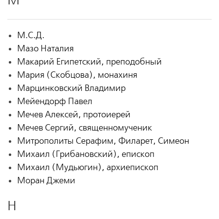
М
М.С.Д.
Мазо Наталия
Макарий Египетский, преподобный
Мария (Скобцова), монахиня
Марцинковский Владимир
Мейендорф Павел
Мечев Алексей, протоиерей
Мечев Сергий, священномученик
Митрополиты Серафим, Филарет, Симеон
Михаил (Грибановский), епископ
Михаил (Мудьюгин), архиепископ
Моран Джеми
Н