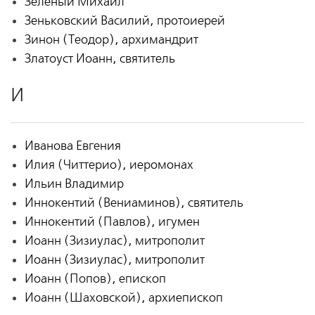
Зеленый Михаил
Зеньковский Василий, протоиерей
Зинон (Теодор), архимандрит
Златоуст Иоанн, святитель
И
Иванова Евгения
Илия (Читтерио), иеромонах
Ильин Владимир
Иннокентий (Вениаминов), святитель
Иннокентий (Павлов), игумен
Иоанн (Зизиулас), митрополит
Иоанн (Зизиулас), митрополит
Иоанн (Попов), епископ
Иоанн (Шаховской), архиепископ