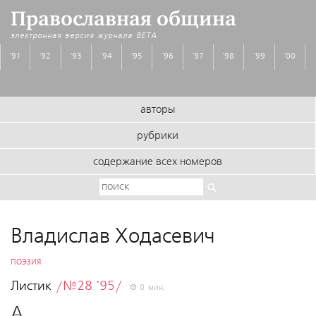
Православная община
электронная версия журнала
BETA
'91
'92
'93
'94
'95
'96
'97
'98
'99
'00
авторы
рубрики
содержание всех номеров
Владислав Ходасевич
ПОЭЗИЯ
Листик
/№28 '95/
0 мин.
А