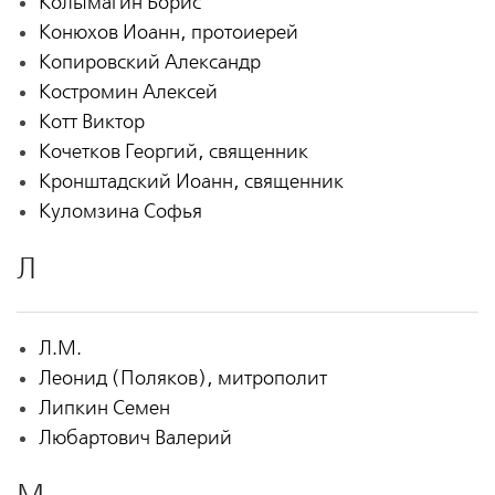
Колымагин Борис
Конюхов Иоанн, протоиерей
Копировский Александр
Костромин Алексей
Котт Виктор
Кочетков Георгий, священник
Кронштадский Иоанн, священник
Куломзина Софья
Л
Л.М.
Леонид (Поляков), митрополит
Липкин Семен
Любартович Валерий