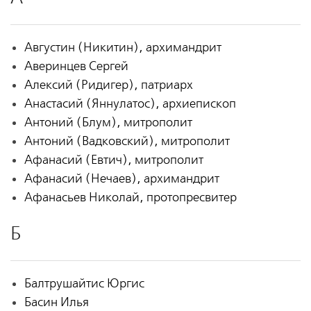
Августин (Никитин), архимандрит
Аверинцев Сергей
Алексий (Ридигер), патриарх
Анастасий (Яннулатос), архиепископ
Антоний (Блум), митрополит
Антоний (Вадковский), митрополит
Афанасий (Евтич), митрополит
Афанасий (Нечаев), архимандрит
Афанасьев Николай, протопресвитер
Б
Балтрушайтис Юргис
Басин Илья