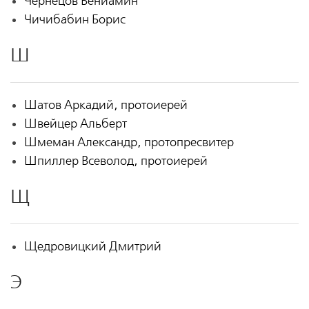
Чернецов Вениамин
Чичибабин Борис
Ш
Шатов Аркадий, протоиерей
Швейцер Альберт
Шмеман Александр, протопресвитер
Шпиллер Всеволод, протоиерей
Щ
Щедровицкий Дмитрий
Э