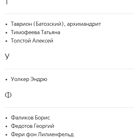
Т
Таврион (Батозский), архимандрит
Тимофеева Татьяна
Толстой Алексей
У
Уолкер Эндрю
Ф
Фаликов Борис
Федотов Георгий
Фери фон Лилиенфельд