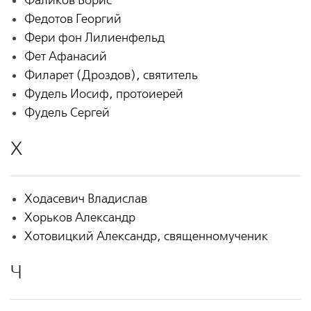
Фаликов Борис
Федотов Георгий
Фери фон Лилиенфельд
Фет Афанасий
Филарет (Дроздов), святитель
Фудель Иосиф, протоиерей
Фудель Сергей
Х
Ходасевич Владислав
Хорьков Александр
Хотовицкий Александр, священномученик
Ч