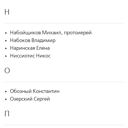
Н
Набойщиков Михаил, протоиерей
Набоков Владимир
Наринская Елена
Ниссиотис Никос
О
Обозный Константин
Озерский Сергей
П