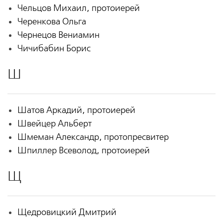
Чельцов Михаил, протоиерей
Черенкова Ольга
Чернецов Вениамин
Чичибабин Борис
Ш
Шатов Аркадий, протоиерей
Швейцер Альберт
Шмеман Александр, протопресвитер
Шпиллер Всеволод, протоиерей
Щ
Щедровицкий Дмитрий