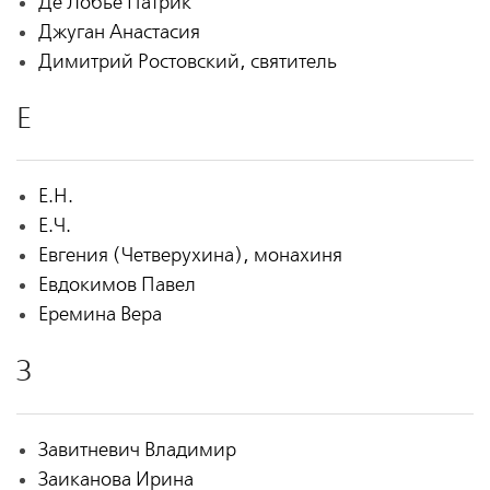
Де Лобье Патрик
Джуган Анастасия
Димитрий Ростовский, святитель
Е
Е.Н.
Е.Ч.
Евгения (Четверухина), монахиня
Евдокимов Павел
Еремина Вера
З
Завитневич Владимир
Заиканова Ирина