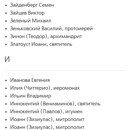
Зайденберг Семен
Зайцев Виктор
Зеленый Михаил
Зеньковский Василий, протоиерей
Зинон (Теодор), архимандрит
Златоуст Иоанн, святитель
И
Иванова Евгения
Илия (Читтерио), иеромонах
Ильин Владимир
Иннокентий (Вениаминов), святитель
Иннокентий (Павлов), игумен
Иоанн (Зизиулас), митрополит
Иоанн (Зизиулас), митрополит