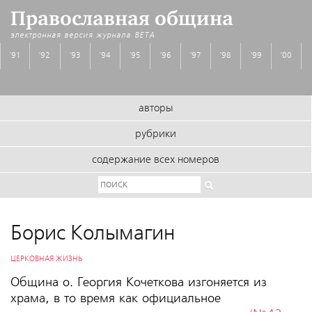
Православная община
электронная версия журнала
BETA
'91
'92
'93
'94
'95
'96
'97
'98
'99
'00
авторы
рубрики
содержание всех номеров
Борис Колымагин
ЦЕРКОВНАЯ ЖИЗНЬ
Община о. Георгия Кочеткова изгоняется из
храма, в то время как официальное