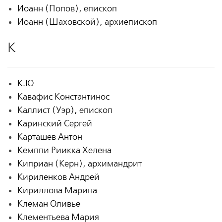
Иоанн (Попов), епископ
Иоанн (Шаховской), архиепископ
К
К.Ю
Кавафис Константинос
Каллист (Уэр), епископ
Каринский Сергей
Карташев Антон
Кемппи Риикка Хелена
Киприан (Керн), архимандрит
Кириленков Андрей
Кириллова Марина
Клеман Оливье
Клементьева Мария