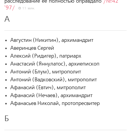
расследование ее полностью оправдало
/№42
'97/
11 мин.
А
Августин (Никитин), архимандрит
Аверинцев Сергей
Алексий (Ридигер), патриарх
Анастасий (Яннулатос), архиепископ
Антоний (Блум), митрополит
Антоний (Вадковский), митрополит
Афанасий (Евтич), митрополит
Афанасий (Нечаев), архимандрит
Афанасьев Николай, протопресвитер
Б