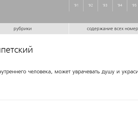
'91
'92
'93
'94
'95
рубрики
содержание всех номе
петский
нутреннего человека, может уврачевать душу и украс