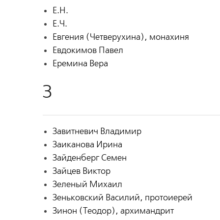
Е.Н.
Е.Ч.
Евгения (Четверухина), монахиня
Евдокимов Павел
Еремина Вера
З
Завитневич Владимир
Заиканова Ирина
Зайденберг Семен
Зайцев Виктор
Зеленый Михаил
Зеньковский Василий, протоиерей
Зинон (Теодор), архимандрит