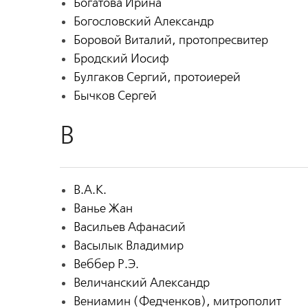
Богатова Ирина
Богословский Александр
Боровой Виталий, протопресвитер
Бродский Иосиф
Булгаков Сергий, протоиерей
Бычков Сергей
В
В.А.К.
Ванье Жан
Васильев Афанасий
Васылык Владимир
Веббер Р.Э.
Величанский Александр
Вениамин (Федченков), митрополит