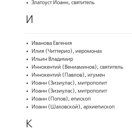
Златоуст Иоанн, святитель
И
Иванова Евгения
Илия (Читтерио), иеромонах
Ильин Владимир
Иннокентий (Вениаминов), святитель
Иннокентий (Павлов), игумен
Иоанн (Зизиулас), митрополит
Иоанн (Зизиулас), митрополит
Иоанн (Попов), епископ
Иоанн (Шаховской), архиепископ
К