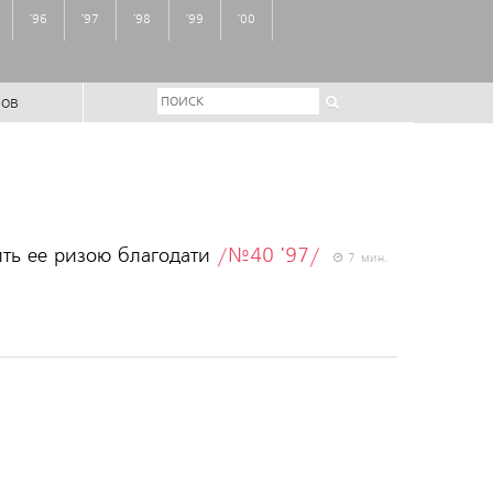
'96
'97
'98
'99
'00
ров
ить ее ризою благодати
/№40 '97/
7 мин.