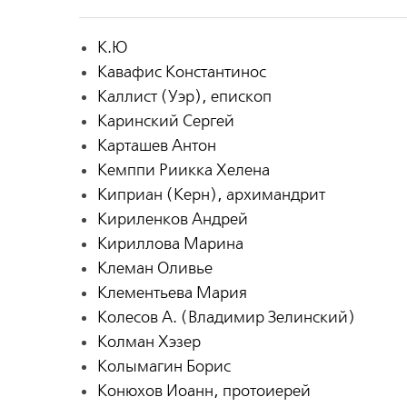
К.Ю
Кавафис Константинос
Каллист (Уэр), епископ
Каринский Сергей
Карташев Антон
Кемппи Риикка Хелена
Киприан (Керн), архимандрит
Кириленков Андрей
Кириллова Марина
Клеман Оливье
Клементьева Мария
Колесов А. (Владимир Зелинский)
Колман Хэзер
Колымагин Борис
Конюхов Иоанн, протоиерей