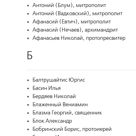
Антоний (Блум), митрополит
Антоний (Вадковский), митрополит
Афанасий (Евтич), митрополит
Афанасий (Нечаев), архимандрит
Афанасьев Николай, протопресвитер
Б
Балтрушайтис Юргис
Басин Илья
Бердяев Николай
Блаженный Вениамин
Блазма Георгий, священник
Блок Александр
Бобринский Борис, протоиерей