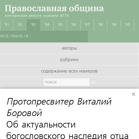
Православная община
электронная версия журнала
BETA
'91
'92
'93
'94
'95
'96
'97
'98
'99
'00
№13-15
№16-18
авторы
рубрики
содержание всех номеров
×
Протопресвитер Виталий
Боровой
:
Об актуальности
богословского наследия отца