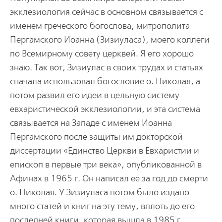
экклезиология сейчас в основном связывается с
именем греческого богослова, митрополита
Пергамского Иоанна (Зизиуласа), моего коллеги
по Всемирному совету церквей. Я его хорошо
знаю. Так вот, Зизиулас в своих трудах и статьях
сначала использовал богословие о. Николая, а
потом развил его идеи в цельную систему
евхаристической экклезиологии, и эта система
связывается на Западе с именем Иоанна
Пергамского после защиты им докторской
диссертации «Единство Церкви в Евхаристии и
епископ в первые три века», опубликованной в
Афинах в 1965 г. Он написал ее за год до смерти
о. Николая. У Зизиуласа потом было издано
много статей и книг на эту тему, вплоть до его
последней книги, которая вышла в 1985 г.