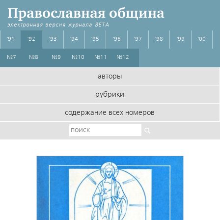
Православная община
электронная версия журнала
BETA
'91
'92
'93
'94
'95
'96
'97
'98
'99
'00
№7
№8
№9
№10
№11
№12
авторы
рубрики
содержание всех номеров