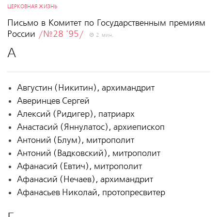
ЦЕРКОВНАЯ ЖИЗНЬ
Письмо в Комитет по Государственным премиям
России
/№28 '95/
2 мин.
А
Августин (Никитин), архимандрит
Аверинцев Сергей
Алексий (Ридигер), патриарх
Анастасий (Яннулатос), архиепископ
Антоний (Блум), митрополит
Антоний (Вадковский), митрополит
Афанасий (Евтич), митрополит
Афанасий (Нечаев), архимандрит
Афанасьев Николай, протопресвитер