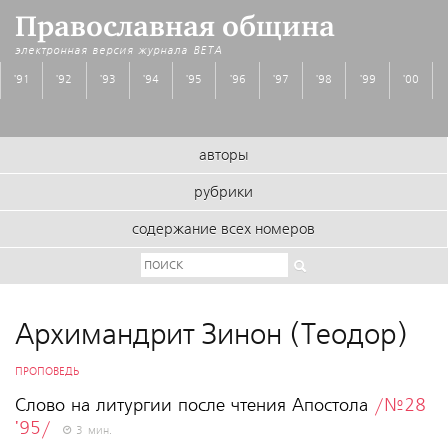
Православная община
электронная версия журнала
BETA
'91
'92
'93
'94
'95
'96
'97
'98
'99
'00
авторы
рубрики
содержание всех номеров
Архимандрит Зинон (Теодор)
ПРОПОВЕДЬ
Слово на литургии после чтения Апостола
/№28
'95/
3 мин.