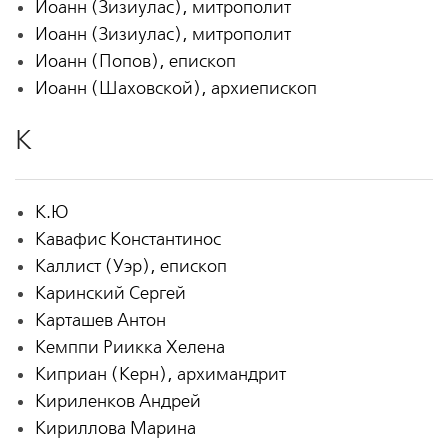
Иоанн (Зизиулас), митрополит
Иоанн (Зизиулас), митрополит
Иоанн (Попов), епископ
Иоанн (Шаховской), архиепископ
К
К.Ю
Кавафис Константинос
Каллист (Уэр), епископ
Каринский Сергей
Карташев Антон
Кемппи Риикка Хелена
Киприан (Керн), архимандрит
Кириленков Андрей
Кириллова Марина