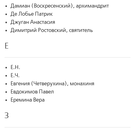
Дамиан (Воскресенский), архимандрит
Де Лобье Патрик
Джуган Анастасия
Димитрий Ростовский, святитель
Е
Е.Н.
Е.Ч.
Евгения (Четверухина), монахиня
Евдокимов Павел
Еремина Вера
З