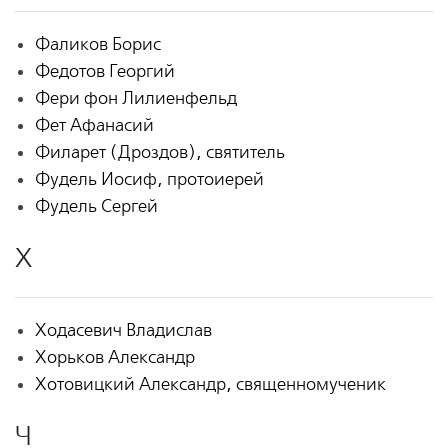
Фаликов Борис
Федотов Георгий
Фери фон Лилиенфельд
Фет Афанасий
Филарет (Дроздов), святитель
Фудель Иосиф, протоиерей
Фудель Сергей
Х
Ходасевич Владислав
Хорьков Александр
Хотовицкий Александр, священномученик
Ч