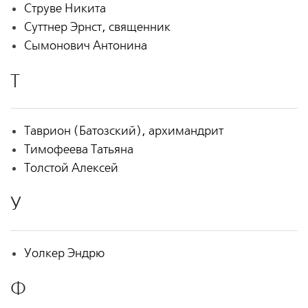
Струве Никита
Суттнер Эрнст, священник
Сымонович Антонина
Т
Таврион (Батозский), архимандрит
Тимофеева Татьяна
Толстой Алексей
У
Уолкер Эндрю
Ф