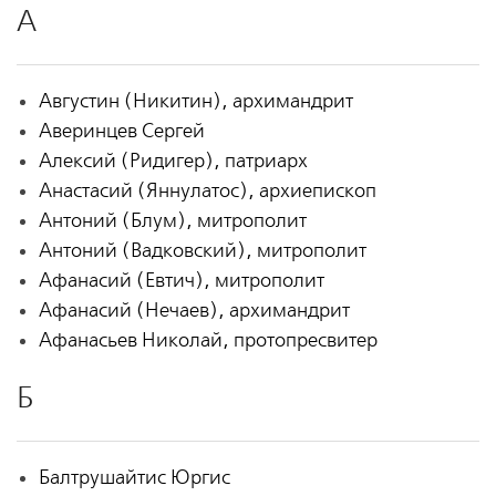
А
Августин (Никитин), архимандрит
Аверинцев Сергей
Алексий (Ридигер), патриарх
Анастасий (Яннулатос), архиепископ
Антоний (Блум), митрополит
Антоний (Вадковский), митрополит
Афанасий (Евтич), митрополит
Афанасий (Нечаев), архимандрит
Афанасьев Николай, протопресвитер
Б
Балтрушайтис Юргис