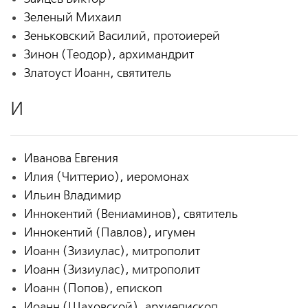
Зеленый Михаил
Зеньковский Василий, протоиерей
Зинон (Теодор), архимандрит
Златоуст Иоанн, святитель
И
Иванова Евгения
Илия (Читтерио), иеромонах
Ильин Владимир
Иннокентий (Вениаминов), святитель
Иннокентий (Павлов), игумен
Иоанн (Зизиулас), митрополит
Иоанн (Зизиулас), митрополит
Иоанн (Попов), епископ
Иоанн (Шаховской), архиепископ