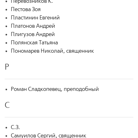
Перевозников К.
Пестова Зоя
Пластинин Евгений
Платонов Андрей
Плигузов Андрей
Полянская Татьяна
Пономарев Николай, священник
Р
Роман Сладкопевец, преподобный
С
С.З.
Самуилов Сергий, священник