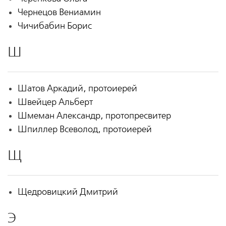
Чернецов Вениамин
Чичибабин Борис
Ш
Шатов Аркадий, протоиерей
Швейцер Альберт
Шмеман Александр, протопресвитер
Шпиллер Всеволод, протоиерей
Щ
Щедровицкий Дмитрий
Э