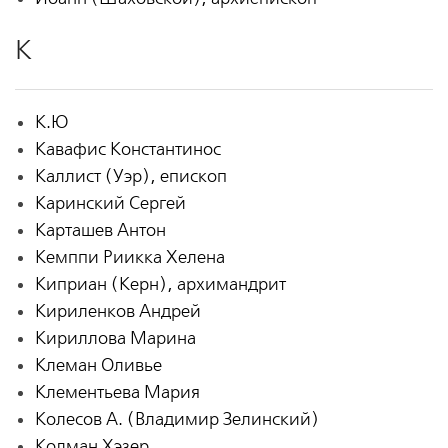
К
К.Ю
Кавафис Константинос
Каллист (Уэр), епископ
Каринский Сергей
Карташев Антон
Кемппи Риикка Хелена
Киприан (Керн), архимандрит
Кириленков Андрей
Кириллова Марина
Клеман Оливье
Клементьева Мария
Колесов А. (Владимир Зелинский)
Колман Хэзер