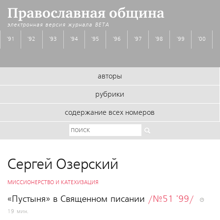
Православная община
электронная версия журнала
BETA
'91
'92
'93
'94
'95
'96
'97
'98
'99
'00
авторы
рубрики
содержание всех номеров
Сергей Озерский
МИССИОНЕРСТВО И КАТЕХИЗАЦИЯ
«Пустыня» в Священном писании
/№51 '99/
19 мин.