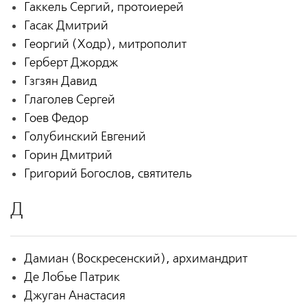
Гаккель Сергий, протоиерей
Гасак Дмитрий
Георгий (Ходр), митрополит
Герберт Джордж
Гзгзян Давид
Глаголев Сергей
Гоев Федор
Голубинский Евгений
Горин Дмитрий
Григорий Богослов, святитель
Д
Дамиан (Воскресенский), архимандрит
Де Лобье Патрик
Джуган Анастасия