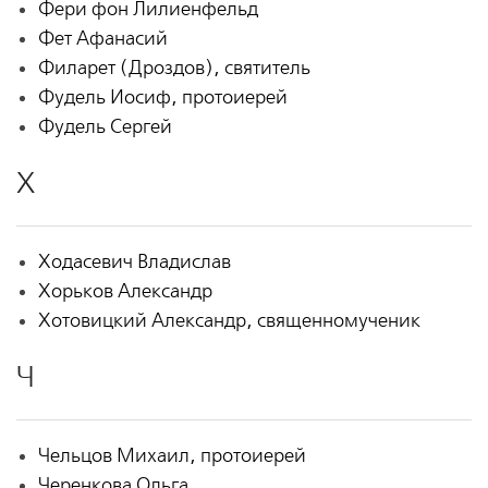
Фери фон Лилиенфельд
Фет Афанасий
Филарет (Дроздов), святитель
Фудель Иосиф, протоиерей
Фудель Сергей
Х
Ходасевич Владислав
Хорьков Александр
Хотовицкий Александр, священномученик
Ч
Чельцов Михаил, протоиерей
Черенкова Ольга