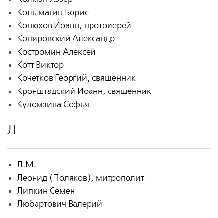
Колымагин Борис
Конюхов Иоанн, протоиерей
Копировский Александр
Костромин Алексей
Котт Виктор
Кочетков Георгий, священник
Кронштадский Иоанн, священник
Куломзина Софья
Л
Л.М.
Леонид (Поляков), митрополит
Липкин Семен
Любартович Валерий