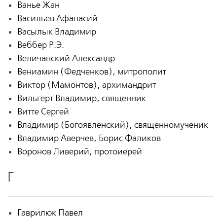
Ванье Жан
Васильев Афанасий
Васылык Владимир
Веббер Р.Э.
Величанский Александр
Вениамин (Федченков), митрополит
Виктор (Мамонтов), архимандрит
Вильгерт Владимир, священник
Витте Сергей
Владимир (Богоявленский), священномученик
Владимир Аверчев, Борис Фаликов
Воронов Ливерий, протоиерей
Г
Гаврилюк Павел