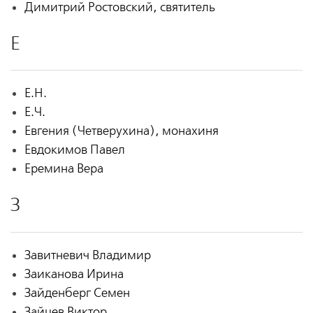
Димитрий Ростовский, святитель
Е
Е.Н.
Е.Ч.
Евгения (Четверухина), монахиня
Евдокимов Павел
Еремина Вера
З
Завитневич Владимир
Заиканова Ирина
Зайденберг Семен
Зайцев Виктор