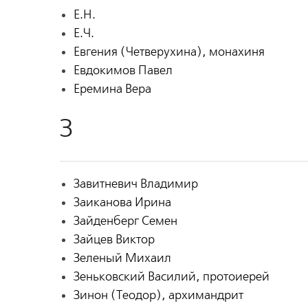
Е.Н.
Е.Ч.
Евгения (Четверухина), монахиня
Евдокимов Павел
Еремина Вера
З
Завитневич Владимир
Заиканова Ирина
Зайденберг Семен
Зайцев Виктор
Зеленый Михаил
Зеньковский Василий, протоиерей
Зинон (Теодор), архимандрит