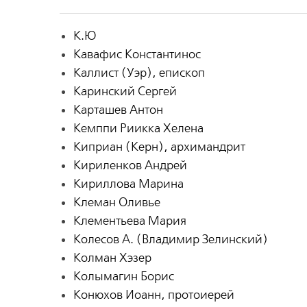
К.Ю
Кавафис Константинос
Каллист (Уэр), епископ
Каринский Сергей
Карташев Антон
Кемппи Риикка Хелена
Киприан (Керн), архимандрит
Кириленков Андрей
Кириллова Марина
Клеман Оливье
Клементьева Мария
Колесов А. (Владимир Зелинский)
Колман Хэзер
Колымагин Борис
Конюхов Иоанн, протоиерей