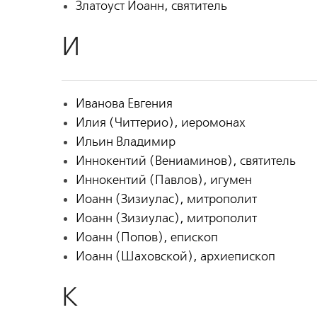
Златоуст Иоанн, святитель
И
Иванова Евгения
Илия (Читтерио), иеромонах
Ильин Владимир
Иннокентий (Вениаминов), святитель
Иннокентий (Павлов), игумен
Иоанн (Зизиулас), митрополит
Иоанн (Зизиулас), митрополит
Иоанн (Попов), епископ
Иоанн (Шаховской), архиепископ
К