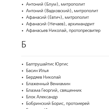
Антоний (Блум), митрополит
Антоний (Вадковский), митрополит
Афанасий (Евтич), митрополит
Афанасий (Нечаев), архимандрит
Афанасьев Николай, протопресвитер
Б
Балтрушайтис Юргис
Басин Илья
Бердяев Николай
Блаженный Вениамин
Блазма Георгий, священник
Блок Александр
Бобринский Борис, протоиерей