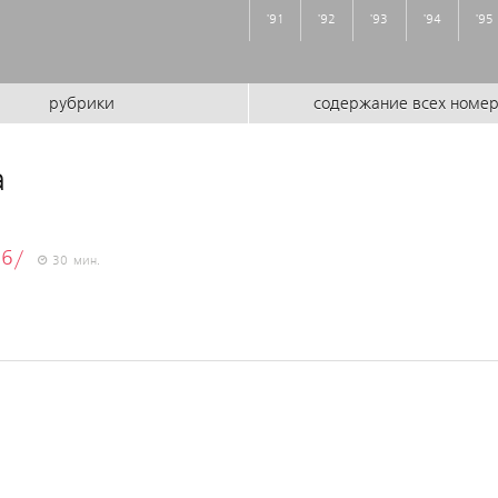
'91
'92
'93
'94
'95
рубрики
содержание всех номе
а
96/
30 мин.