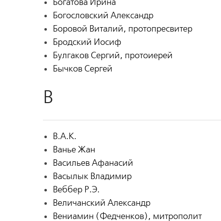
Богатова Ирина
Богословский Александр
Боровой Виталий, протопресвитер
Бродский Иосиф
Булгаков Сергий, протоиерей
Бычков Сергей
В
В.А.К.
Ванье Жан
Васильев Афанасий
Васылык Владимир
Веббер Р.Э.
Величанский Александр
Вениамин (Федченков), митрополит