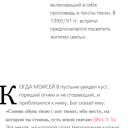
включающий в себя
проповедь и тексты песен. В
1990/91 гг. встречи
предполагается посвятить
житиям святых.
К
ОГДА МОИСЕЙ В
пустыне увидел куст,
горящий огнем и не сгорающий, и
приблизился к нему, Бог сказал ему:
Сними обувь твою с ног твоих; ибо место, на
котором ты стоишь, есть земля святая
(Исх 3: 5)
.
Эта земля, на которой стоит Неопалимая купина,