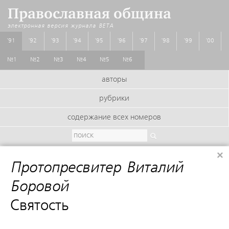
Православная община
электронная версия журнала
BETA
'91
'92
'93
'94
'95
'96
'97
'98
'99
'00
№1
№2
№3
№4
№5
№6
авторы
рубрики
содержание всех номеров
×
Протопресвитер Виталий
Боровой
:
Святость