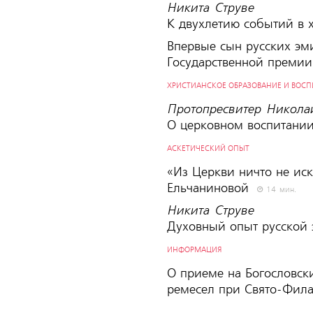
Никита Струве
К двухлетию событий в 
Впервые сын русских эм
Государственной преми
ХРИСТИАНСКОЕ ОБРАЗОВАНИЕ И ВОС
Протопресвитер Никола
О церковном воспитани
АСКЕТИЧЕСКИЙ ОПЫТ
«Из Церкви ничто не ис
Ельчаниновой
14 мин.
Никита Струве
Духовный опыт русской
ИНФОРМАЦИЯ
О приеме на Богословск
ремесел при Свято-Фил