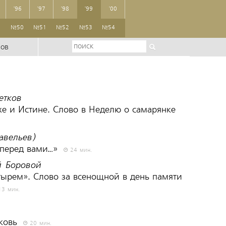
'96
'97
'98
'99
'00
9
№50
№51
№52
№53
№54
ров
етков
хе и Истине. Слово в Неделю о самарянке
авельев)
 перед вами…»
24 мин.
й Боровой
ырем». Слово за всенощной в день памяти
3 мин.
рковь
20 мин.