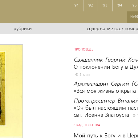
'91
'92
'93
'94
'95
№4
рубрики
содержание всех номе
ПРОПОВЕДЬ
Священник Георгий Коч
О поклонении Богу в Ду
8 мин.
Архимандрит Сергий (С
«Вся моя жизнь открыта
Протопресвитер Витали
«Он был настоящим паст
свт. Иоанна Златоуста
1
СВИДЕТЕЛЬСТВА
Мой путь к Богу и в Це