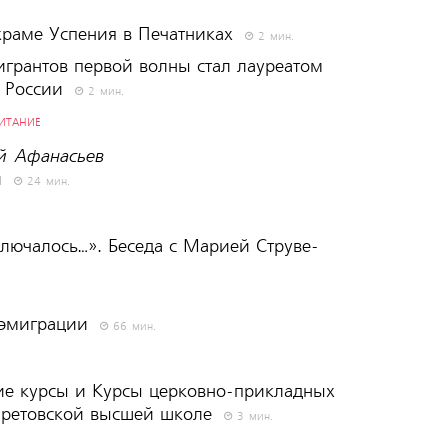
храме Успения в Печатниках
2 мин.
игрантов первой волны стал лауреатом
и России
2 мин.
ПИТАНИЕ
й Афанасьев
и
24 мин.
ключалось…». Беседа с Марией Струве-
 эмиграции
66 мин.
ие курсы и Курсы церковно-прикладных
аретовской высшей школе
3 мин.