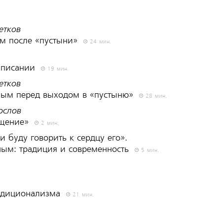
етков
м после «пустыни»
24 мин.
 писании
19 мин.
етков
ным перед выходом в «пустыню»
28 мин.
ослов
ещение»
2 мин.
и буду говорить к сердцу его».
ным: традиция и современность
5 мин.
радиционализма
21 мин.