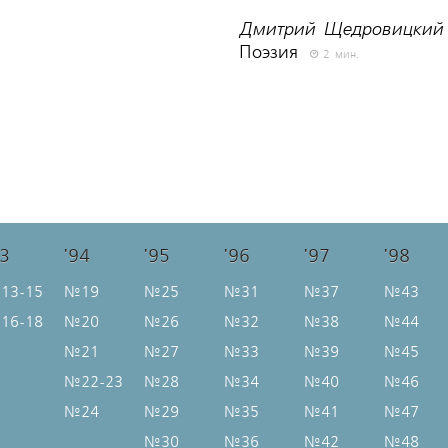
Дмитрий Щедровицкий
Поэзия
2 мин.
93
'94
'95
'96
'97
'98
13-15
№19
№25
№31
№37
№43
16-18
№20
№26
№32
№38
№44
№21
№27
№33
№39
№45
№22-23
№28
№34
№40
№46
№24
№29
№35
№41
№47
№30
№36
№42
№48