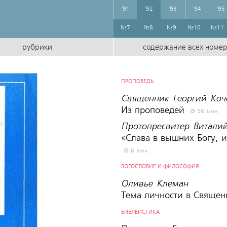
'91
'92
'93
'94
'95
№7
№8
№9
№10
№11
рубрики
содержание всех номе
ПРОПОВЕДЬ
Священник Георгий Коч
Из проповедей
56 мин.
Протопресвитер Витали
«Слава в вышних Богу, и
6 мин.
БОГОСЛОВИЕ И ФИЛОСОФИЯ
Оливье Клеман
Тема личности в Cвяще
БИБЛЕИСТИКА