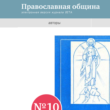
Православная община
электронная версия журнала
BETA
авторы
№10