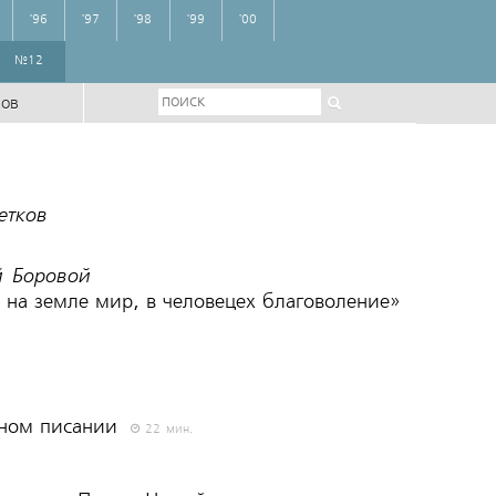
'96
'97
'98
'99
'00
№12
ров
етков
й Боровой
 на земле мир, в человецех благоволение»
нном писании
22 мин.