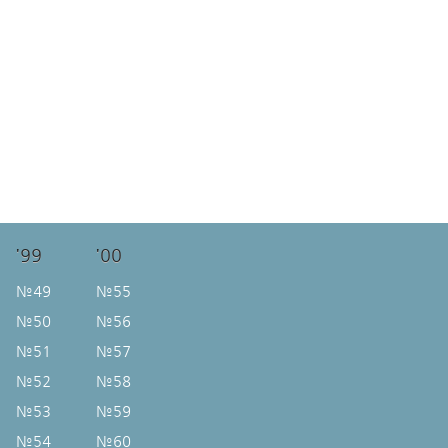
'99
'00
№49
№55
№50
№56
№51
№57
№52
№58
№53
№59
№54
№60