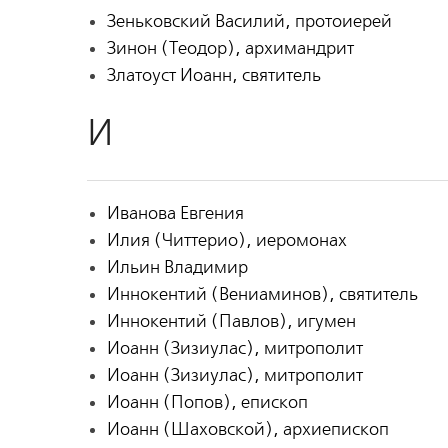
Зеньковский Василий, протоиерей
Зинон (Теодор), архимандрит
Златоуст Иоанн, святитель
И
Иванова Евгения
Илия (Читтерио), иеромонах
Ильин Владимир
Иннокентий (Вениаминов), святитель
Иннокентий (Павлов), игумен
Иоанн (Зизиулас), митрополит
Иоанн (Зизиулас), митрополит
Иоанн (Попов), епископ
Иоанн (Шаховской), архиепископ