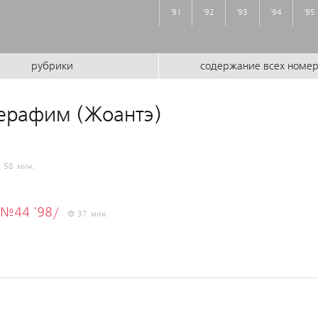
'91
'92
'93
'94
'95
рубрики
содержание всех номе
ерафим (Жоантэ)
58 мин.
/№44 '98/
37 мин.