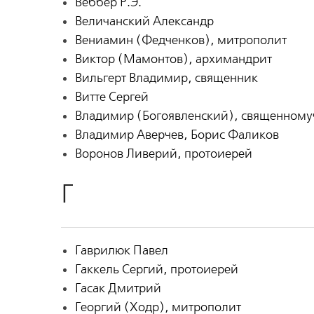
Веббер Р.Э.
Величанский Александр
Вениамин (Федченков), митрополит
Виктор (Мамонтов), архимандрит
Вильгерт Владимир, священник
Витте Сергей
Владимир (Богоявленский), священному
Владимир Аверчев, Борис Фаликов
Воронов Ливерий, протоиерей
Г
Гаврилюк Павел
Гаккель Сергий, протоиерей
Гасак Дмитрий
Георгий (Ходр), митрополит