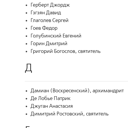
Герберт Джордж
Гзгзян Давид
Глаголев Сергей
Гоев Федор
Голубинский Евгений
Горин Дмитрий
Григорий Богослов, святитель
Д
Дамиан (Воскресенский), архимандрит
Де Лобье Патрик
Джуган Анастасия
Димитрий Ростовский, святитель