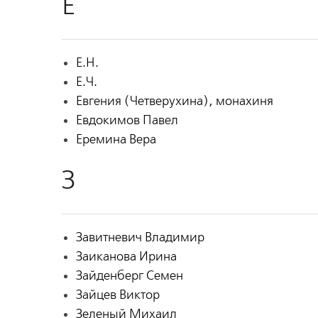
Е
Е.Н.
Е.Ч.
Евгения (Четверухина), монахиня
Евдокимов Павел
Еремина Вера
З
Завитневич Владимир
Заиканова Ирина
Зайденберг Семен
Зайцев Виктор
Зеленый Михаил