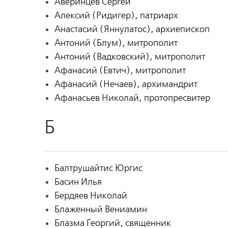
Аверинцев Сергей
Алексий (Ридигер), патриарх
Анастасий (Яннулатос), архиепископ
Антоний (Блум), митрополит
Антоний (Вадковский), митрополит
Афанасий (Евтич), митрополит
Афанасий (Нечаев), архимандрит
Афанасьев Николай, протопресвитер
Б
Балтрушайтис Юргис
Басин Илья
Бердяев Николай
Блаженный Вениамин
Блазма Георгий, священник