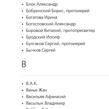
Блок Александр
Бобринский Борис, протоиерей
Богатова Ирина
Богословский Александр
Боровой Виталий, протопресвитер
Бродский Иосиф
Булгаков Сергий, протоиерей
Бычков Сергей
В
В.А.К.
Ванье Жан
Васильев Афанасий
Васылык Владимир