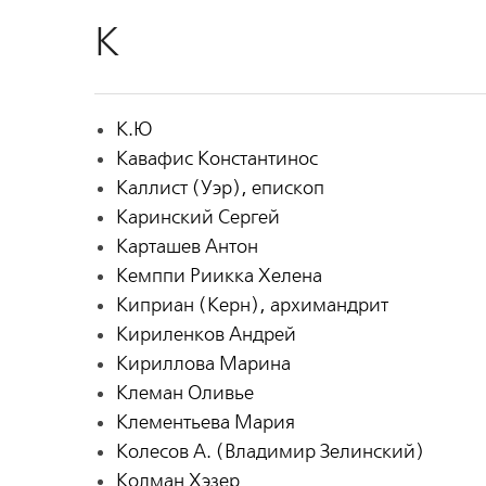
К
К.Ю
Кавафис Константинос
Каллист (Уэр), епископ
Каринский Сергей
Карташев Антон
Кемппи Риикка Хелена
Киприан (Керн), архимандрит
Кириленков Андрей
Кириллова Марина
Клеман Оливье
Клементьева Мария
Колесов А. (Владимир Зелинский)
Колман Хэзер