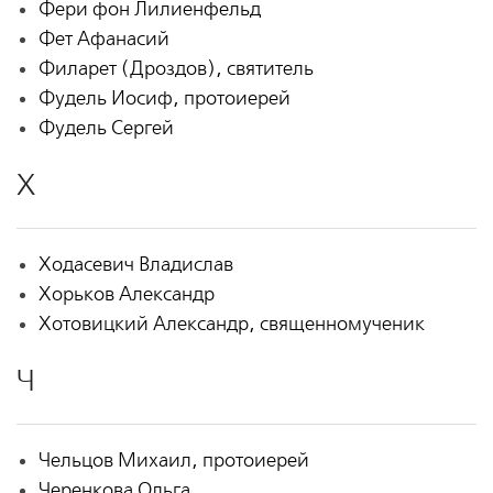
Фери фон Лилиенфельд
Фет Афанасий
Филарет (Дроздов), святитель
Фудель Иосиф, протоиерей
Фудель Сергей
Х
Ходасевич Владислав
Хорьков Александр
Хотовицкий Александр, священномученик
Ч
Чельцов Михаил, протоиерей
Черенкова Ольга