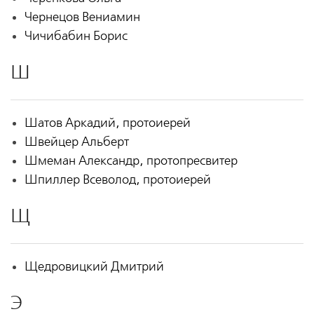
Чернецов Вениамин
Чичибабин Борис
Ш
Шатов Аркадий, протоиерей
Швейцер Альберт
Шмеман Александр, протопресвитер
Шпиллер Всеволод, протоиерей
Щ
Щедровицкий Дмитрий
Э