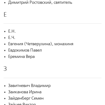
Димитрий Ростовский, святитель
Е
Е.Н.
Е.Ч.
Евгения (Четверухина), монахиня
Евдокимов Павел
Еремина Вера
З
Завитневич Владимир
Заиканова Ирина
Зайденберг Семен
Зайцев Виктор