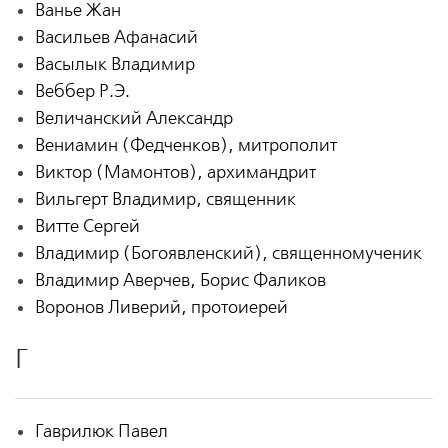
Ванье Жан
Васильев Афанасий
Васылык Владимир
Веббер Р.Э.
Величанский Александр
Вениамин (Федченков), митрополит
Виктор (Мамонтов), архимандрит
Вильгерт Владимир, священник
Витте Сергей
Владимир (Богоявленский), священномученик
Владимир Аверчев, Борис Фаликов
Воронов Ливерий, протоиерей
Г
Гаврилюк Павел