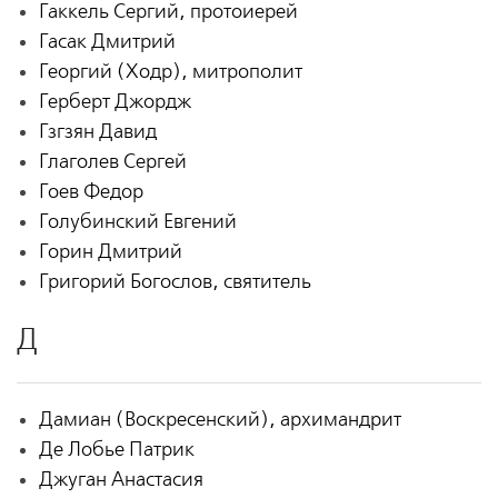
Гаккель Сергий, протоиерей
Гасак Дмитрий
Георгий (Ходр), митрополит
Герберт Джордж
Гзгзян Давид
Глаголев Сергей
Гоев Федор
Голубинский Евгений
Горин Дмитрий
Григорий Богослов, святитель
Д
Дамиан (Воскресенский), архимандрит
Де Лобье Патрик
Джуган Анастасия