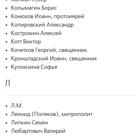
Колымагин Борис
Конюхов Иоанн, протоиерей
Копировский Александр
Костромин Алексей
Котт Виктор
Кочетков Георгий, священник
Кронштадский Иоанн, священник
Куломзина Софья
Л
Л.М.
Леонид (Поляков), митрополит
Липкин Семен
Любартович Валерий