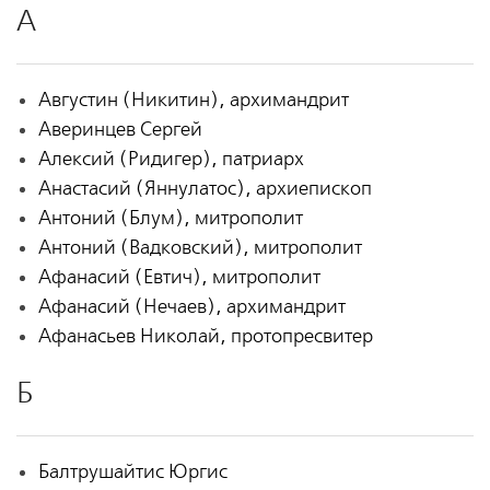
А
Августин (Никитин), архимандрит
Аверинцев Сергей
Алексий (Ридигер), патриарх
Анастасий (Яннулатос), архиепископ
Антоний (Блум), митрополит
Антоний (Вадковский), митрополит
Афанасий (Евтич), митрополит
Афанасий (Нечаев), архимандрит
Афанасьев Николай, протопресвитер
Б
Балтрушайтис Юргис