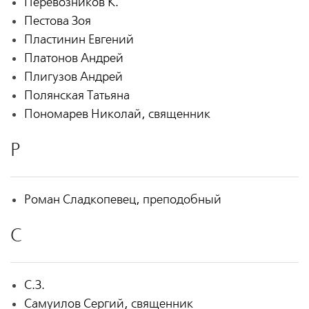
Перевозников К.
Пестова Зоя
Пластинин Евгений
Платонов Андрей
Плигузов Андрей
Полянская Татьяна
Пономарев Николай, священник
Р
Роман Сладкопевец, преподобный
С
С.З.
Самуилов Сергий, священник