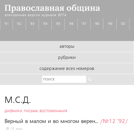
Православная община
электронная версия журнала
BETA
'91
'92
'93
'94
'95
'96
'97
'98
'99
'00
авторы
рубрики
содержание всех номеров
М.С.Д.
ДНЕВНИКИ, ПИСЬМА, ВОСПОМИНАНИЯ
Верный в малом и во многом верен…
/№12 '92/
15 мин.