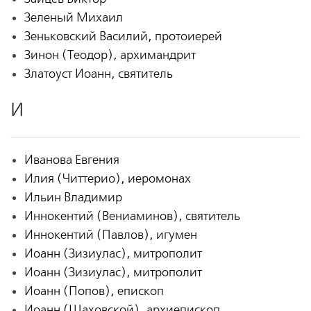
Зеленый Михаил
Зеньковский Василий, протоиерей
Зинон (Теодор), архимандрит
Златоуст Иоанн, святитель
И
Иванова Евгения
Илия (Читтерио), иеромонах
Ильин Владимир
Иннокентий (Вениаминов), святитель
Иннокентий (Павлов), игумен
Иоанн (Зизиулас), митрополит
Иоанн (Зизиулас), митрополит
Иоанн (Попов), епископ
Иоанн (Шаховской), архиепископ