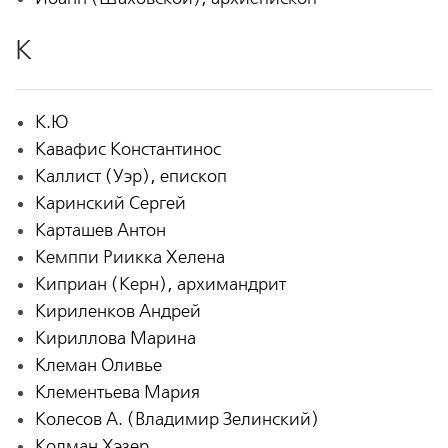
К
К.Ю
Кавафис Константинос
Каллист (Уэр), епископ
Каринский Сергей
Карташев Антон
Кемппи Риикка Хелена
Киприан (Керн), архимандрит
Кириленков Андрей
Кириллова Марина
Клеман Оливье
Клементьева Мария
Колесов А. (Владимир Зелинский)
Колман Хэзер