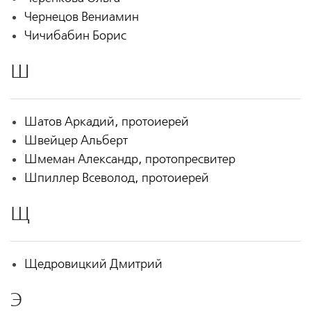
Чернецов Вениамин
Чичибабин Борис
Ш
Шатов Аркадий, протоиерей
Швейцер Альберт
Шмеман Александр, протопресвитер
Шпиллер Всеволод, протоиерей
Щ
Щедровицкий Дмитрий
Э