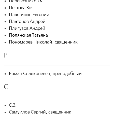
Перевозников К.
Пестова Зоя
Пластинин Евгений
Платонов Андрей
Плигузов Андрей
Полянская Татьяна
Пономарев Николай, священник
Р
Роман Сладкопевец, преподобный
С
С.З.
Самуилов Сергий, священник