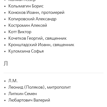
Колымагин Борис
Конюхов Иоанн, протоиерей
Копировский Александр
Костромин Алексей
Котт Виктор
Кочетков Георгий, священник
Кронштадский Иоанн, священник
Куломзина Софья
Л
Л.М.
Леонид (Поляков), митрополит
Липкин Семен
Любартович Валерий