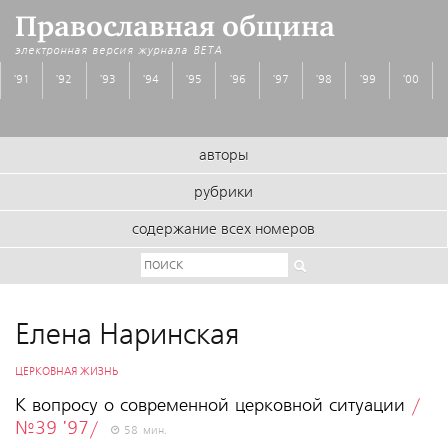
Православная община
электронная версия журнала
BETA
'91
'92
'93
'94
'95
'96
'97
'98
'99
'00
авторы
рубрики
содержание всех номеров
Елена Наринская
ЦЕРКОВНАЯ ЖИЗНЬ
К вопросу о современной церковной ситуации
/
№39 '97/
58 мин.