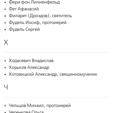
Фери фон Лилиенфельд
Фет Афанасий
Филарет (Дроздов), святитель
Фудель Иосиф, протоиерей
Фудель Сергей
Х
Ходасевич Владислав
Хорьков Александр
Хотовицкий Александр, священномученик
Ч
Чельцов Михаил, протоиерей
Черенкова Ольга