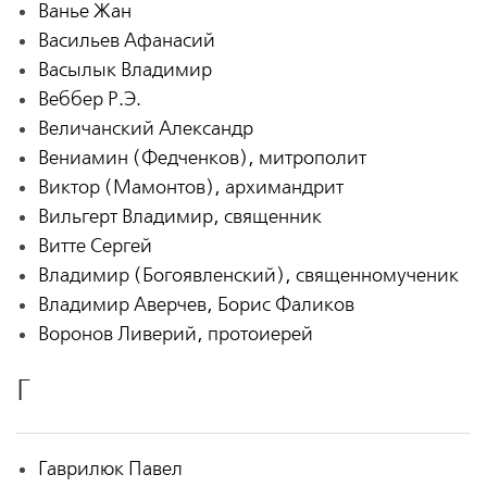
Ванье Жан
Васильев Афанасий
Васылык Владимир
Веббер Р.Э.
Величанский Александр
Вениамин (Федченков), митрополит
Виктор (Мамонтов), архимандрит
Вильгерт Владимир, священник
Витте Сергей
Владимир (Богоявленский), священномученик
Владимир Аверчев, Борис Фаликов
Воронов Ливерий, протоиерей
Г
Гаврилюк Павел