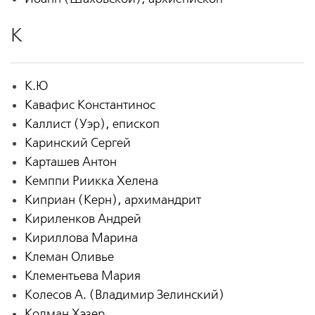
К
К.Ю
Кавафис Константинос
Каллист (Уэр), епископ
Каринский Сергей
Карташев Антон
Кемппи Риикка Хелена
Киприан (Керн), архимандрит
Кириленков Андрей
Кириллова Марина
Клеман Оливье
Клементьева Мария
Колесов А. (Владимир Зелинский)
Колман Хэзер