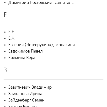
Димитрий Ростовский, святитель
Е
Е.Н.
Е.Ч.
Евгения (Четверухина), монахиня
Евдокимов Павел
Еремина Вера
З
Завитневич Владимир
Заиканова Ирина
Зайденберг Семен
Зайцев Виктор