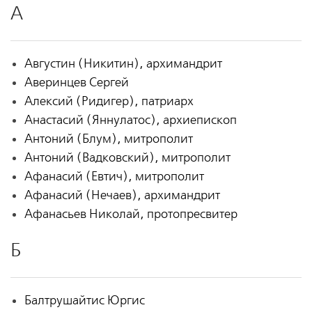
А
Августин (Никитин), архимандрит
Аверинцев Сергей
Алексий (Ридигер), патриарх
Анастасий (Яннулатос), архиепископ
Антоний (Блум), митрополит
Антоний (Вадковский), митрополит
Афанасий (Евтич), митрополит
Афанасий (Нечаев), архимандрит
Афанасьев Николай, протопресвитер
Б
Балтрушайтис Юргис