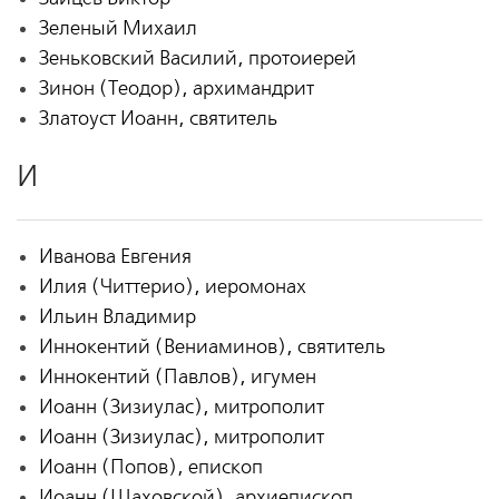
Зеленый Михаил
Зеньковский Василий, протоиерей
Зинон (Теодор), архимандрит
Златоуст Иоанн, святитель
И
Иванова Евгения
Илия (Читтерио), иеромонах
Ильин Владимир
Иннокентий (Вениаминов), святитель
Иннокентий (Павлов), игумен
Иоанн (Зизиулас), митрополит
Иоанн (Зизиулас), митрополит
Иоанн (Попов), епископ
Иоанн (Шаховской), архиепископ