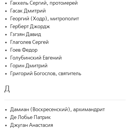
Гаккель Сергий, протоиерей
Гасак Дмитрий
Георгий (Ходр), митрополит
Герберт Джордж
Гзгзян Давид
Глаголев Сергей
Гоев Федор
Голубинский Евгений
Горин Дмитрий
Григорий Богослов, святитель
Д
Дамиан (Воскресенский), архимандрит
Де Лобье Патрик
Джуган Анастасия