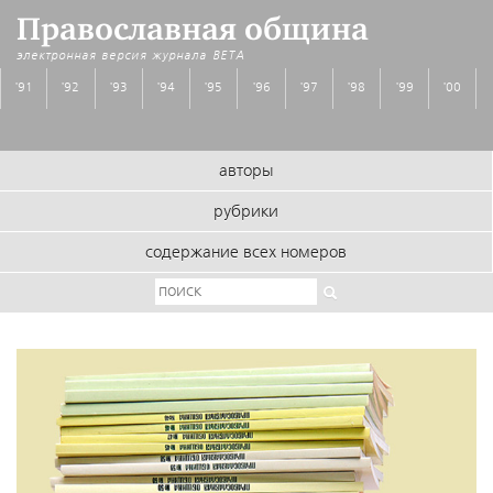
Православная община
электронная версия журнала
BETA
'91
'92
'93
'94
'95
'96
'97
'98
'99
'00
авторы
рубрики
содержание всех номеров