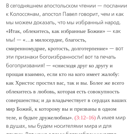
В сегодняшнем апостольском чтении — послании
к Колоссянам, апостол Павел говорит, чем и как
мы можем доказать, что мы избранный народ.
Итак, облекитесь, как избранные Божии
— как
мы! —
…в милосердие, благость,
смиренномудрие, кротость, долготерпение
— вот
эти признаки богоизбранности! вот та печать
богопризвания! —
снисходя друг ко другу и
прощая взаимно, если кто на кого имеет жалобу:
как Христос простил вас, так и вы. Более же всего
облекитесь в любовь, которая есть совокупность
совершенства; и да владычествует в сердцах ваших
мир Божий, к которому вы и призваны в одном
теле, и будьте дружелюбны
.
(3:12–16)
А имея мир
в душах, мы будем носителями мира и для