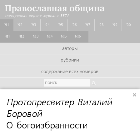
Православная община
электронная версия журнала
BETA
'91
'92
'93
'94
'95
'96
'97
'98
'99
'00
№1
№2
№3
№4
№5
№6
авторы
рубрики
содержание всех номеров
×
Протопресвитер Виталий
Боровой
:
О богоизбранности