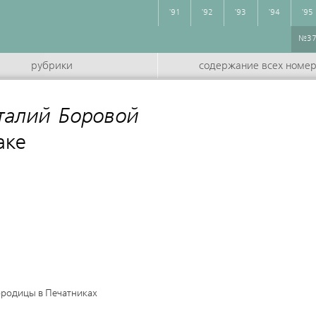
'91
'92
'93
'94
'95
№3
рубрики
содержание всех номе
талий Боровой
:
аке
ородицы в Печатниках