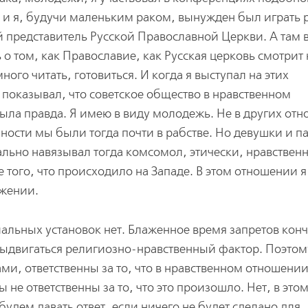
 и я, будучи маленьким раком, вынужден был играть 
 представитель Русской Православной Церкви. А там 
о том, как Православие, как Русская церковь смотрит 
го читать, готовиться. И когда я выступал на этих
 показывал, что советское общество в нравственном
ыла правда. Я имею в виду молодежь. Не в других от
ости мы были тогда почти в рабстве. Но девушки и п
льно навязывал тогда комсомол, этически, нравствен
 того, что происходило на Западе. В этом отношении я
жении.
альных установок нет. Блаженное время запретов кон
выдвигаться религиозно-нравственный фактор. Поэтом
ами, ответственны за то, что в нравственном отношени
не ответственны за то, что это произошло. Нет, в это
удем давать ответ, если ничего не будет сделано для