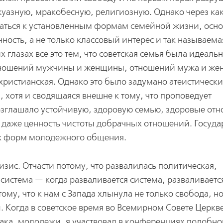
жуазную, мракобесную, религиозную. Однако через ка
щаться к установленным формам семейной жизни, осн
ность, а не только классовый интерес и так называема
 глазах все это тем, что советская семья была идеаль
отношений мужчины и женщины, отношений мужа и же
 христианская. Однако это было задумано атеистическ
 хотя и сводящаяся внешне к тому, что проповедует
возглашало устойчивую, здоровую семью, здоровые от
аже ценность чистоты добрачных отношений. Госуда
х форм молодежного общения.
зис. Отчасти потому, что развалилась политическая,
система — когда разваливается система, разваливается
отому, что к нам с Запада хлынула не только свобода, но
 Когда в советское время во Всемирном Совете Церкв
ака, молодежи, я участвовал в конференциях подобно