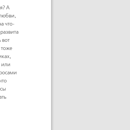
я? А
 любви,
на что-
 развита
А вот
 тоже
иках,
I или
просами
что
осы
ать