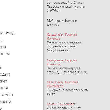
Из проповедей в Спасо-
Преображенской пустыни
(1976г.)
Мой путь к Богу и в
Церковь
а носу.
Священник Георгий
Кочетков
с,
Первая миссионерская
она
«открытая» встреча
(продолжение)
ачнем
Священник Георгий
Кочетков
е
Вторая миссионерская
встреча, 2 февраля 1997г.
лодых
ожет
Священник Николай
Пономарев
 для
О церковно-богослужебном
я женат
языке
-какой
Семен Зайденберг
ли
Живое предание — от