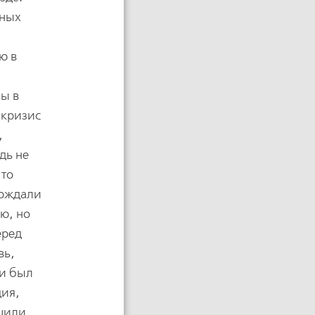
йных
ю в
мы в
 кризис
,
дь не
-то
ерждали
ю, но
еред
вь,
 и был
ция,
ушили