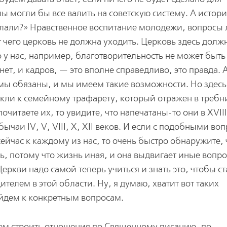
ы могли бы все валить на советскую систему. А истори
делали?» Нравственное воспитание молодежи, вопросы
от чего церковь не должна уходить. Церковь здесь долж
о у нас, например, благотворительность не может быть
 нет, и кадров, — это вполне справедливо, это правда. 
 мы обязаны, и мы имеем такие возможности. Но здесь
кли к семейному трафарету, который отражен в требн
очитаете их, то увидите, что напечатаны-то они в XVII
бычаи IV, V, VIII, X, XII веков. И если с подобными во
ейчас к каждому из нас, то очень быстро обнаружите, 
ь, потому что жизнь иная, и она выдвигает иные вопр
еркви надо самой теперь учиться и знать это, чтобы ст
телем в этой области. Ну, я думаю, хватит вот таких
ейдем к конкретным вопросам.
ем строить отношения по Священному писанию, по