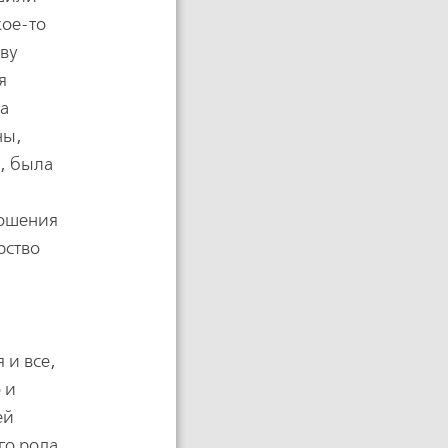
кое-то
ову
я
на
ны,
и, была
ношения
рство
 и все,
 и
ей
го рода.