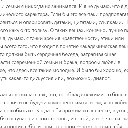
 семьи я никогда не занимался. И я не думаю, что я 
ического характера. Если бы это все-таки предполагал
овиться и оперировать датами, цитатами, ссылками. Н
ого какую-то пользу. О таких вещах, конечно, лучше п
 я, думаю, с точки зрения нравственности, этики или
 всего того, что входит в понятие «академическая лек
это должна быть сердечная беседа, затрагивающая
сти современной семьи и брака, вопросы любви в
е, что здесь все такие молодые. И было бы хорошо, е
ть какая-то дискуссия или, возможно, диалог.
нь моя сложилась так, что, не обладая какими-то боль
ословия и не будучи компетентным во всем, я полюби
 полюбить их. Когда тебя прижимают к стенке, в угол,
бя наступают и с той стороны, и с этой, и все, что ты с
ся против тебя, и этой стороной — тоже против тебя, э