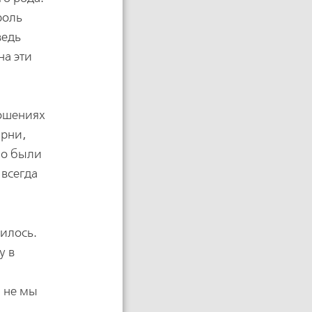
роль
ведь
на эти
ношениях
арни,
но были
 всегда
чилось.
у в
и
м не мы