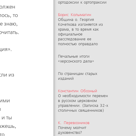
ортодоксии к ортопраксии
должен
ось, то
Борис Колымагин
Община о. Георгия
е знаю,
Кочеткова изгоняется из
храма, в то время как
очитать.
официальное
расследование ее
полностью оправдало
ция».
Печальные итоги
«херсонского дела»
сли из
По страницам старых
изданий
Константин Обозный
О необходимости перемен
шими
в русском церковном
управлении. (Записка 32-х
л
столичных священников)
 и ты
К. Перевозников
кажешь,
Почему молчит
духовенство?
то