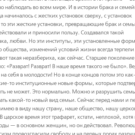
жно наблюдать во всем мире. И в истории брака и семе
а начиналось с жестких установок сверху, с установок
, то эти жесткие установки, превращающие брак и семь
ействовали и приносили пользу. Создавался такой
ка, любви. Но эти институты, эти установленные фор
о общества, изменений условий жизни всегда терпели
вот такая неразбериха, как сейчас. Старшее поколение
: «Разврат! Разврат! В наше время такого не было». Ве
на себя в молодости! Но в конце концов потом это как
кие-то институционные новые формы, которые подтв
ить не может. Это нормально. Можно и разрушить семь
вать какой-то новый вид семьи. Сейчас перед нами и п
 имею в виду нашу страну, наше общество, нашу церко
 В царское время этот трафарет, кстати, неплохой, хотя
оды — в основном женщин, но он действовал. Револю
сизм провозгласили свободу и на первых порах разр