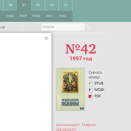
'96
'97
'98
'99
'00
7
№38
№39
№40
№41
№42
ров
×
№42
1997 год
Скачать
номер:
EPUB
MOBI
PDF
Архимандрит Таврион
(Батозский)