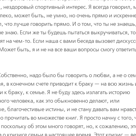
л, нездоровый спортивный интерес. Я всегда говорил, 
алеко, может быть, не умно, но очень прямо и искренн
 что лучше говорить прямо. И о том, что ты не знаешь
 не знаю. Если же ты будешь пытаться выкручиваться, т
ят на чем-то. Если наша с вами беседа вызовет дискусс
 Может быть, я и не на все ваши вопросы смогу ответить
Собственно, надо было бы говорить о любви, а не о се
ая, в конечном счете приводит к браку — на всю жизнь
и к браку, к семье. Я не буду здесь излагать историю
ого человека, как это обыкновенно делают, или
, благочестивые истины, и не стану давать вам нрав
 прочитать во множестве книг. Я просто начну с того, 
поскольку об этом много говорят, но, к сожалению, эт
ра о кризисе семьи в настоящее время. Этот кризис — ве