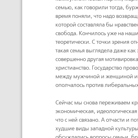
семью, как говорили тогда, бур
время поняли, что надо возвра
которой составляла бы нравствен
свобода. Кончилось уже на наших
теоретически. С точки зрения 
такая семья выглядела даже как
совершенно другая мотивировка,
христианство. Государство про
между мужчиной и женщиной и д
ополчалось против либеральны
Сейчас мы снова переживаем кри
экономическая, идеологическая 
что с ней связано. А отчасти и п
худшие виды западной культуры.
обсуждались вопросы семьи, бр