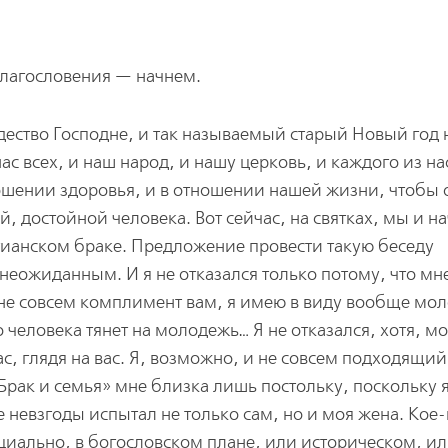
лагословения — начнем.
ество Господне, и так называемый старый Новый год н
ас всех, и наш народ, и нашу церковь, и каждого из на
ошении здоровья, и в отношении нашей жизни, чтобы 
 достойной человека. Вот сейчас, на святках, мы и н
стианском браке. Предложение провести такую беседу
неожиданным. И я не отказался только потому, что мн
о не совсем комплимент вам, я имею в виду вообще мо
 человека тянет на молодежь… Я не отказался, хотя, м
с, глядя на вас. Я, возможно, и не совсем подходящий
«Брак и семья» мне близка лишь постольку, поскольку 
 невзгоды испытал не только сам, но и моя жена. Кое
ециально, в богословском плане, или историческом, и