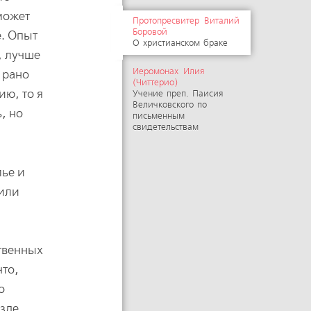
может
Протопресвитер Виталий
Боровой
е. Опыт
О христианском браке
, лучше
Иеромонах Илия
о рано
(Читтерио)
ию, то я
Учение преп. Паисия
Величковского по
, но
письменным
свидетельствам
мье и
 или
ственных
что,
о
зде.