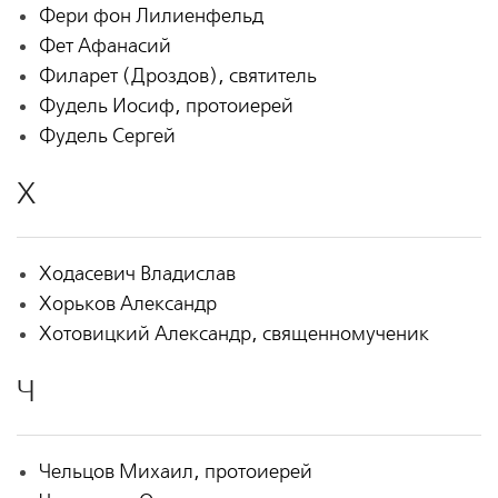
Фери фон Лилиенфельд
Фет Афанасий
Филарет (Дроздов), святитель
Фудель Иосиф, протоиерей
Фудель Сергей
Х
Ходасевич Владислав
Хорьков Александр
Хотовицкий Александр, священномученик
Ч
Чельцов Михаил, протоиерей