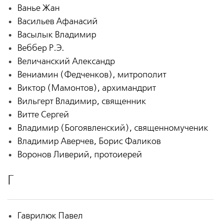
Ванье Жан
Васильев Афанасий
Васылык Владимир
Веббер Р.Э.
Величанский Александр
Вениамин (Федченков), митрополит
Виктор (Мамонтов), архимандрит
Вильгерт Владимир, священник
Витте Сергей
Владимир (Богоявленский), священномученик
Владимир Аверчев, Борис Фаликов
Воронов Ливерий, протоиерей
Г
Гаврилюк Павел