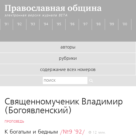
Православная община
электронная версия журнала
BETA
'91
'92
'93
'94
'95
'96
'97
'98
'99
'00
авторы
рубрики
содержание всех номеров
Священномученик Владимир
(Богоявленский)
ПРОПОВЕДЬ
К богатым и бедным
/№9 '92/
12 мин.