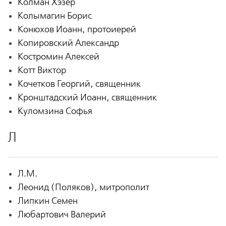
Колман Хэзер
Колымагин Борис
Конюхов Иоанн, протоиерей
Копировский Александр
Костромин Алексей
Котт Виктор
Кочетков Георгий, священник
Кронштадский Иоанн, священник
Куломзина Софья
Л
Л.М.
Леонид (Поляков), митрополит
Липкин Семен
Любартович Валерий