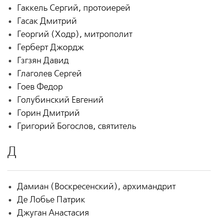
Гаккель Сергий, протоиерей
Гасак Дмитрий
Георгий (Ходр), митрополит
Герберт Джордж
Гзгзян Давид
Глаголев Сергей
Гоев Федор
Голубинский Евгений
Горин Дмитрий
Григорий Богослов, святитель
Д
Дамиан (Воскресенский), архимандрит
Де Лобье Патрик
Джуган Анастасия