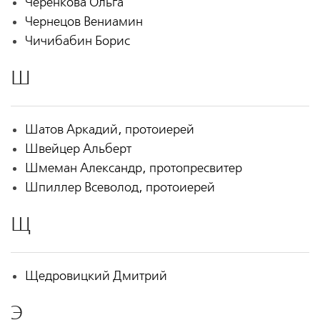
Черенкова Ольга
Чернецов Вениамин
Чичибабин Борис
Ш
Шатов Аркадий, протоиерей
Швейцер Альберт
Шмеман Александр, протопресвитер
Шпиллер Всеволод, протоиерей
Щ
Щедровицкий Дмитрий
Э