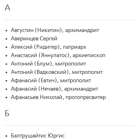
А
Августин (Никитин), архимандрит
Аверинцев Сергей
Алексий (Ридигер), патриарх
Анастасий (Яннулатос), архиепископ
Антоний (Блум), митрополит
Антоний (Вадковский), митрополит
Афанасий (Евтич), митрополит
Афанасий (Нечаев), архимандрит
Афанасьев Николай, протопресвитер
Б
Балтрушайтис Юргис