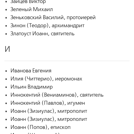
Зайцев Виктор
Зеленый Михаил
Зеньковский Василий, протоиерей
Зинон (Теодор), архимандрит
Златоуст Иоанн, святитель
И
Иванова Евгения
Илия (Читтерио), иеромонах
Ильин Владимир
Иннокентий (Вениаминов), святитель
Иннокентий (Павлов), игумен
Иоанн (Зизиулас), митрополит
Иоанн (Зизиулас), митрополит
Иоанн (Попов), епископ