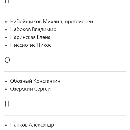
Н
Набойщиков Михаил, протоиерей
Набоков Владимир
Наринская Елена
Ниссиотис Никос
О
Обозный Константин
Озерский Сергей
П
Папков Александр