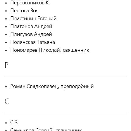
Перевозников К.
Пестова Зоя
Пластинин Евгений
Платонов Андрей
Плигузов Андрей
Полянская Татьяна
Пономарев Николай, священник
Р
Роман Сладкопевец, преподобный
С
С.З.
Самуилов Сергий, священник