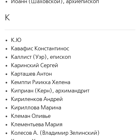
Иоанн (Шаховской), архиепископ
К
К.Ю
Кавафис Константинос
Каллист (Уэр), епископ
Каринский Сергей
Карташев Антон
Кемппи Риикка Хелена
Киприан (Керн), архимандрит
Кириленков Андрей
Кириллова Марина
Клеман Оливье
Клементьева Мария
Колесов А. (Владимир Зелинский)