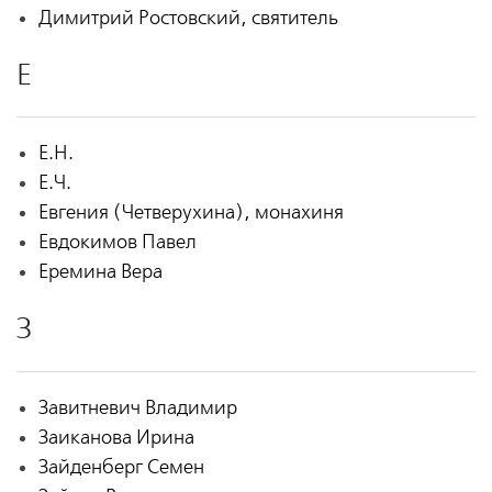
Димитрий Ростовский, святитель
Е
Е.Н.
Е.Ч.
Евгения (Четверухина), монахиня
Евдокимов Павел
Еремина Вера
З
Завитневич Владимир
Заиканова Ирина
Зайденберг Семен