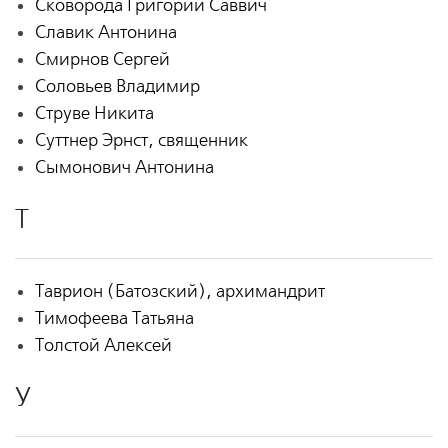
Сковорода Григорий Саввич
Славик Антонина
Смирнов Сергей
Соловьев Владимир
Струве Никита
Суттнер Эрнст, священник
Сымонович Антонина
Т
Таврион (Батозский), архимандрит
Тимофеева Татьяна
Толстой Алексей
У