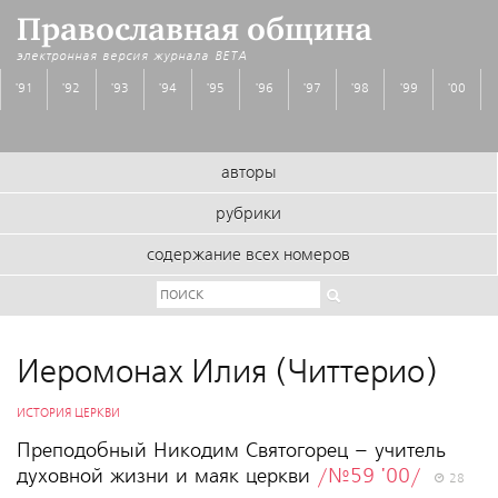
Православная община
электронная версия журнала
BETA
'91
'92
'93
'94
'95
'96
'97
'98
'99
'00
авторы
рубрики
содержание всех номеров
Иеромонах Илия (Читтерио)
ИСТОРИЯ ЦЕРКВИ
Преподобный Никодим Святогорец – учитель
духовной жизни и маяк церкви
/№59 '00/
28