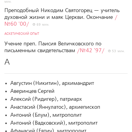
мин.
Преподобный Никодим Святогорец — учитель
духовной жизни и маяк Церкви. Окончание
/
№60 '00/
69 мин.
АСКЕТИЧЕСКИЙ ОПЫТ
Учение преп. Паисия Величковского по
письменным свидетельствам
/№42 '97/
53 мин.
А
Августин (Никитин), архимандрит
Аверинцев Сергей
Алексий (Ридигер), патриарх
Анастасий (Яннулатос), архиепископ
Антоний (Блум), митрополит
Антоний (Вадковский), митрополит
Афанасий (Евтич), митрополит