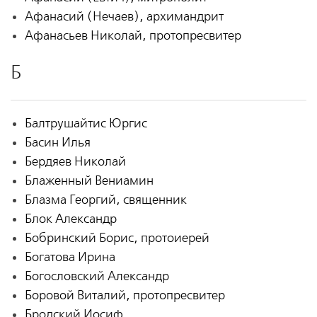
Афанасий (Нечаев), архимандрит
Афанасьев Николай, протопресвитер
Б
Балтрушайтис Юргис
Басин Илья
Бердяев Николай
Блаженный Вениамин
Блазма Георгий, священник
Блок Александр
Бобринский Борис, протоиерей
Богатова Ирина
Богословский Александр
Боровой Виталий, протопресвитер
Бродский Иосиф