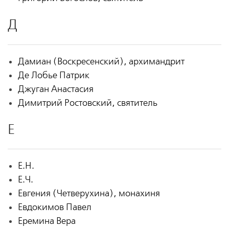
Д
Дамиан (Воскресенский), архимандрит
Де Лобье Патрик
Джуган Анастасия
Димитрий Ростовский, святитель
Е
Е.Н.
Е.Ч.
Евгения (Четверухина), монахиня
Евдокимов Павел
Еремина Вера