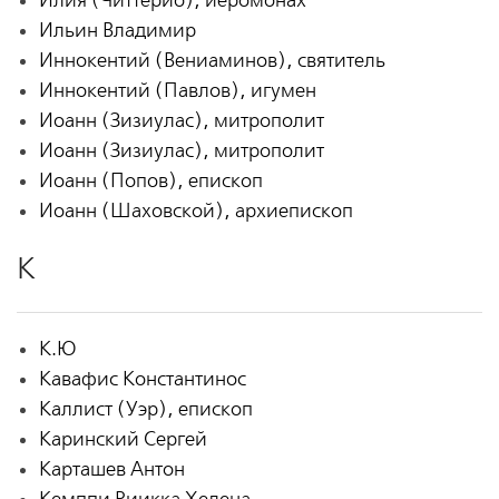
Илия (Читтерио), иеромонах
Ильин Владимир
Иннокентий (Вениаминов), святитель
Иннокентий (Павлов), игумен
Иоанн (Зизиулас), митрополит
Иоанн (Зизиулас), митрополит
Иоанн (Попов), епископ
Иоанн (Шаховской), архиепископ
К
К.Ю
Кавафис Константинос
Каллист (Уэр), епископ
Каринский Сергей
Карташев Антон