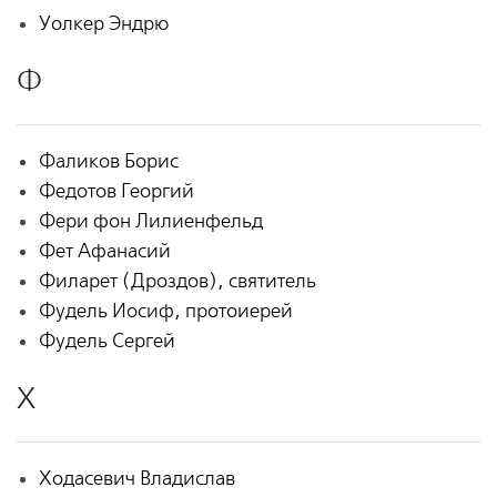
Уолкер Эндрю
Ф
Фаликов Борис
Федотов Георгий
Фери фон Лилиенфельд
Фет Афанасий
Филарет (Дроздов), святитель
Фудель Иосиф, протоиерей
Фудель Сергей
Х
Ходасевич Владислав