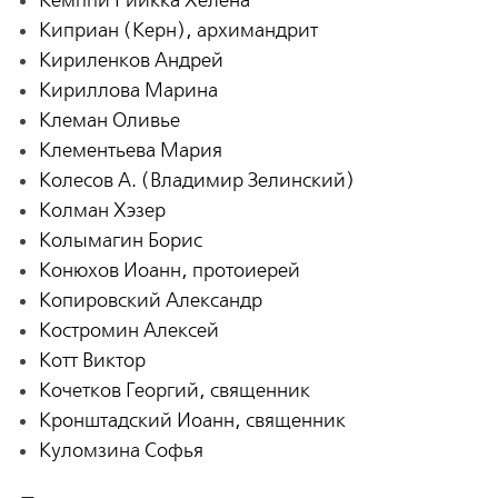
Кемппи Риикка Хелена
Киприан (Керн), архимандрит
Кириленков Андрей
Кириллова Марина
Клеман Оливье
Клементьева Мария
Колесов А. (Владимир Зелинский)
Колман Хэзер
Колымагин Борис
Конюхов Иоанн, протоиерей
Копировский Александр
Костромин Алексей
Котт Виктор
Кочетков Георгий, священник
Кронштадский Иоанн, священник
Куломзина Софья