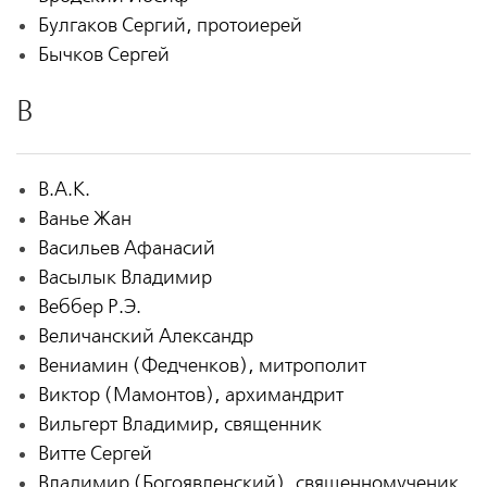
Булгаков Сергий, протоиерей
Бычков Сергей
В
В.А.К.
Ванье Жан
Васильев Афанасий
Васылык Владимир
Веббер Р.Э.
Величанский Александр
Вениамин (Федченков), митрополит
Виктор (Мамонтов), архимандрит
Вильгерт Владимир, священник
Витте Сергей
Владимир (Богоявленский), священномученик