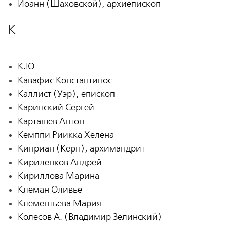
Иоанн (Шаховской), архиепископ
К
К.Ю
Кавафис Константинос
Каллист (Уэр), епископ
Каринский Сергей
Карташев Антон
Кемппи Риикка Хелена
Киприан (Керн), архимандрит
Кириленков Андрей
Кириллова Марина
Клеман Оливье
Клементьева Мария
Колесов А. (Владимир Зелинский)