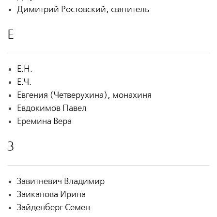
Димитрий Ростовский, святитель
Е
Е.Н.
Е.Ч.
Евгения (Четверухина), монахиня
Евдокимов Павел
Еремина Вера
З
Завитневич Владимир
Заиканова Ирина
Зайденберг Семен