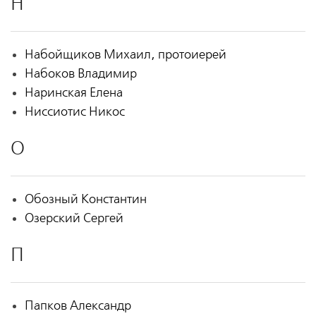
Н
Набойщиков Михаил, протоиерей
Набоков Владимир
Наринская Елена
Ниссиотис Никос
О
Обозный Константин
Озерский Сергей
П
Папков Александр