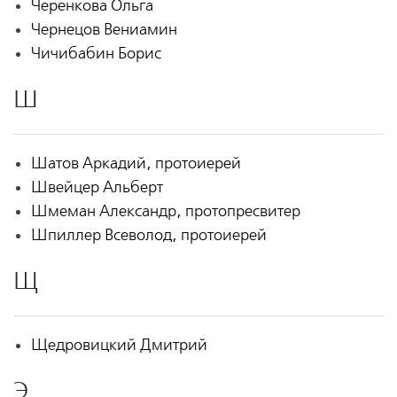
Черенкова Ольга
Чернецов Вениамин
Чичибабин Борис
Ш
Шатов Аркадий, протоиерей
Швейцер Альберт
Шмеман Александр, протопресвитер
Шпиллер Всеволод, протоиерей
Щ
Щедровицкий Дмитрий
Э