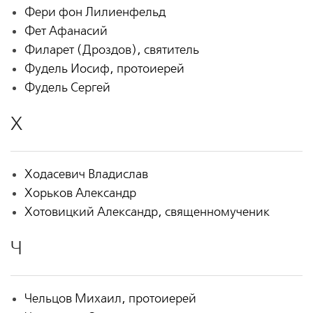
Фери фон Лилиенфельд
Фет Афанасий
Филарет (Дроздов), святитель
Фудель Иосиф, протоиерей
Фудель Сергей
Х
Ходасевич Владислав
Хорьков Александр
Хотовицкий Александр, священномученик
Ч
Чельцов Михаил, протоиерей