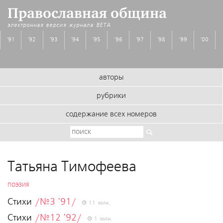
Православная община
электронная версия журнала
BETA
'91
'92
'93
'94
'95
'96
'97
'98
'99
'00
авторы
рубрики
содержание всех номеров
Татьяна Тимофеева
ПОЭЗИЯ
Стихи
/№3 '91/
11 мин.
Стихи
/№12 '92/
1 мин.