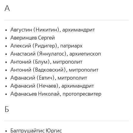
А
Августин (Никитин), архимандрит
Аверинцев Сергей
Алексий (Ридигер), патриарх
Анастасий (Яннулатос), архиепископ
Антоний (Блум), митрополит
Антоний (Вадковский), митрополит
Афанасий (Евтич), митрополит
Афанасий (Нечаев), архимандрит
Афанасьев Николай, протопресвитер
Б
Балтрушайтис Юргис