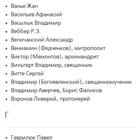
Ванье Жан
Васильев Афанасий
Васылык Владимир
Веббер Р.Э.
Величанский Александр
Вениамин (Федченков), митрополит
Виктор (Мамонтов), архимандрит
Вильгерт Владимир, священник
Витте Сергей
Владимир (Богоявленский), священномученик
Владимир Аверчев, Борис Фаликов
Воронов Ливерий, протоиерей
Г
Гаврилюк Павел