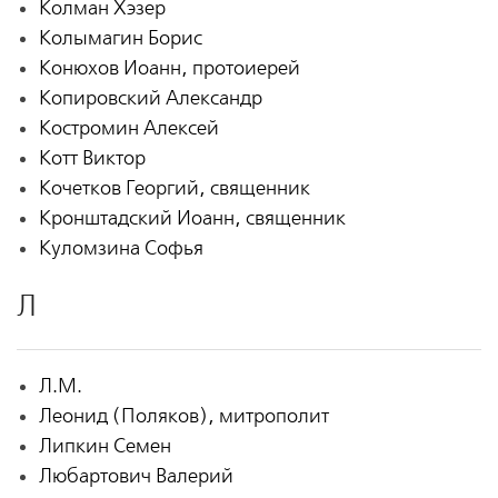
Колман Хэзер
Колымагин Борис
Конюхов Иоанн, протоиерей
Копировский Александр
Костромин Алексей
Котт Виктор
Кочетков Георгий, священник
Кронштадский Иоанн, священник
Куломзина Софья
Л
Л.М.
Леонид (Поляков), митрополит
Липкин Семен
Любартович Валерий