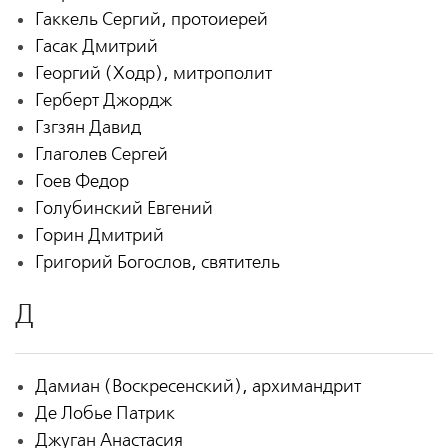
Гаккель Сергий, протоиерей
Гасак Дмитрий
Георгий (Ходр), митрополит
Герберт Джордж
Гзгзян Давид
Глаголев Сергей
Гоев Федор
Голубинский Евгений
Горин Дмитрий
Григорий Богослов, святитель
Д
Дамиан (Воскресенский), архимандрит
Де Лобье Патрик
Джуган Анастасия