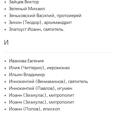
Зайцев Виктор
Зеленый Михаил
Зеньковский Василий, протоиерей
Зинон (Теодор), архимандрит
Златоуст Иоанн, святитель
И
Иванова Евгения
Илия (Читтерио), иеромонах
Ильин Владимир
Иннокентий (Вениаминов), святитель
Иннокентий (Павлов), игумен
Иоанн (Зизиулас), митрополит
Иоанн (Зизиулас), митрополит
Иоанн (Попов), епископ