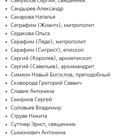
Самуилов Сергий, священник
Сандырев Александр
Сахарова Наталья
Сеграфим (Жоантэ), митрополит
Седакова Ольга
Серафим (Ляде), митрополит
Серафим (Сигрист), епископ
Сергий (Королев), архиепископ
Сергий (Савельев), архимандрит
Симеон Новый Богослов, преподобный
Сковорода Григорий Саввич
Славик Антонина
Смирнов Сергей
Соловьев Владимир
Струве Никита
Суттнер Эрнст, священник
Сымонович Антонина