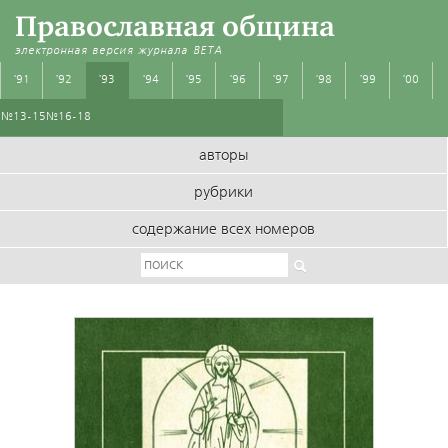
Православная община
электронная версия журнала
BETA
'91
'92
'93
'94
'95
'96
'97
'98
'99
'00
№13-15
№16-18
авторы
рубрики
содержание всех номеров