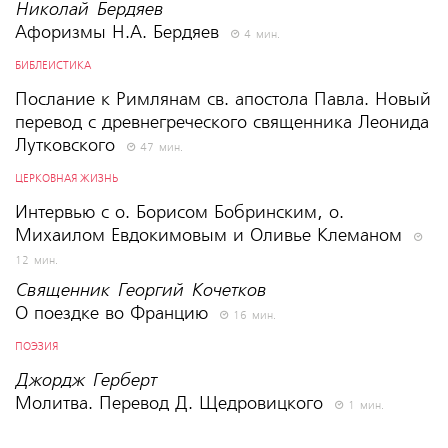
Николай Бердяев
Афоризмы Н.А. Бердяев
4 мин.
БИБЛЕИСТИКА
Послание к Римлянам св. апостола Павла. Новый
перевод с древнегреческого священника Леонида
Лутковского
47 мин.
ЦЕРКОВНАЯ ЖИЗНЬ
Интервью с о. Борисом Бобринским, о.
Михаилом Евдокимовым и Оливье Клеманом
12 мин.
Священник Георгий Кочетков
О поездке во Францию
16 мин.
ПОЭЗИЯ
Джордж Герберт
Молитва. Перевод Д. Щедровицкого
1 мин.