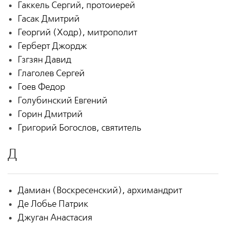
Гаккель Сергий, протоиерей
Гасак Дмитрий
Георгий (Ходр), митрополит
Герберт Джордж
Гзгзян Давид
Глаголев Сергей
Гоев Федор
Голубинский Евгений
Горин Дмитрий
Григорий Богослов, святитель
Д
Дамиан (Воскресенский), архимандрит
Де Лобье Патрик
Джуган Анастасия