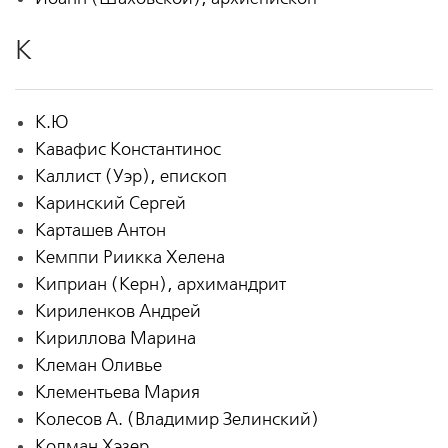
К
К.Ю
Кавафис Константинос
Каллист (Уэр), епископ
Каринский Сергей
Карташев Антон
Кемппи Риикка Хелена
Киприан (Керн), архимандрит
Кириленков Андрей
Кириллова Марина
Клеман Оливье
Клементьева Мария
Колесов А. (Владимир Зелинский)
Колман Хэзер