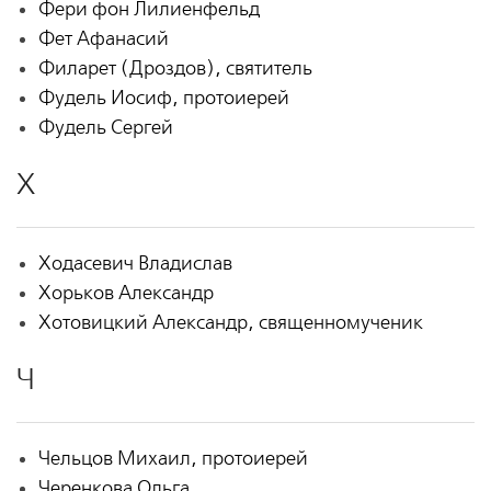
Фери фон Лилиенфельд
Фет Афанасий
Филарет (Дроздов), святитель
Фудель Иосиф, протоиерей
Фудель Сергей
Х
Ходасевич Владислав
Хорьков Александр
Хотовицкий Александр, священномученик
Ч
Чельцов Михаил, протоиерей
Черенкова Ольга