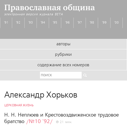
Православная община
электронная версия журнала
BETA
'91
'92
'93
'94
'95
'96
'97
'98
'99
'00
авторы
рубрики
содержание всех номеров
Александр Хорьков
ЦЕРКОВНАЯ ЖИЗНЬ
Н. Н. Неплюев и Крестовоздвиженское трудовое
братство
/№10 '92/
21 мин.