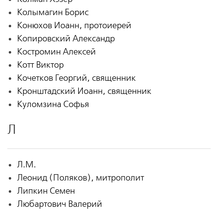
Колымагин Борис
Конюхов Иоанн, протоиерей
Копировский Александр
Костромин Алексей
Котт Виктор
Кочетков Георгий, священник
Кронштадский Иоанн, священник
Куломзина Софья
Л
Л.М.
Леонид (Поляков), митрополит
Липкин Семен
Любартович Валерий