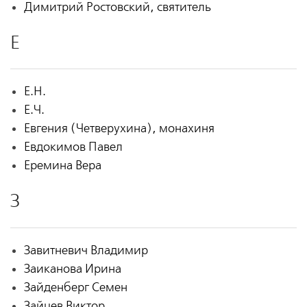
Димитрий Ростовский, святитель
Е
Е.Н.
Е.Ч.
Евгения (Четверухина), монахиня
Евдокимов Павел
Еремина Вера
З
Завитневич Владимир
Заиканова Ирина
Зайденберг Семен
Зайцев Виктор