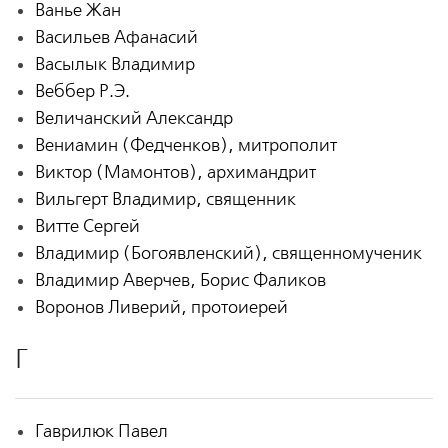
Ванье Жан
Васильев Афанасий
Васылык Владимир
Веббер Р.Э.
Величанский Александр
Вениамин (Федченков), митрополит
Виктор (Мамонтов), архимандрит
Вильгерт Владимир, священник
Витте Сергей
Владимир (Богоявленский), священномученик
Владимир Аверчев, Борис Фаликов
Воронов Ливерий, протоиерей
Г
Гаврилюк Павел