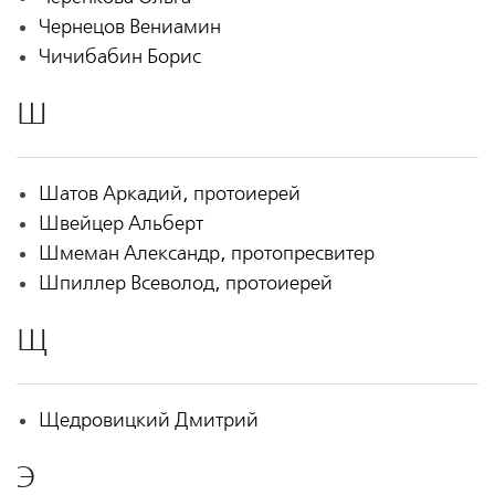
Чернецов Вениамин
Чичибабин Борис
Ш
Шатов Аркадий, протоиерей
Швейцер Альберт
Шмеман Александр, протопресвитер
Шпиллер Всеволод, протоиерей
Щ
Щедровицкий Дмитрий
Э