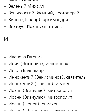
Зеленый Михаил
Зеньковский Василий, протоиерей
Зинон (Теодор), архимандрит
Златоуст Иоанн, святитель
И
Иванова Евгения
Илия (Читтерио), иеромонах
Ильин Владимир
Иннокентий (Вениаминов), святитель
Иннокентий (Павлов), игумен
Иоанн (Зизиулас), митрополит
Иоанн (Зизиулас), митрополит
Иоанн (Попов), епископ
Иоанн (Шаховской), архиепископ