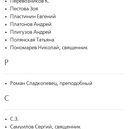
Перевозников К.
Пестова Зоя
Пластинин Евгений
Платонов Андрей
Плигузов Андрей
Полянская Татьяна
Пономарев Николай, священник
Р
Роман Сладкопевец, преподобный
С
С.З.
Самуилов Сергий, священник