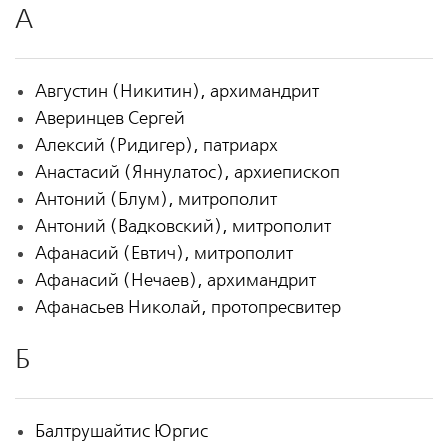
А
Августин (Никитин), архимандрит
Аверинцев Сергей
Алексий (Ридигер), патриарх
Анастасий (Яннулатос), архиепископ
Антоний (Блум), митрополит
Антоний (Вадковский), митрополит
Афанасий (Евтич), митрополит
Афанасий (Нечаев), архимандрит
Афанасьев Николай, протопресвитер
Б
Балтрушайтис Юргис