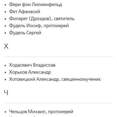
Фери фон Лилиенфельд
Фет Афанасий
Филарет (Дроздов), святитель
Фудель Иосиф, протоиерей
Фудель Сергей
Х
Ходасевич Владислав
Хорьков Александр
Хотовицкий Александр, священномученик
Ч
Чельцов Михаил, протоиерей