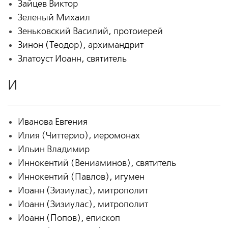
Зайцев Виктор
Зеленый Михаил
Зеньковский Василий, протоиерей
Зинон (Теодор), архимандрит
Златоуст Иоанн, святитель
И
Иванова Евгения
Илия (Читтерио), иеромонах
Ильин Владимир
Иннокентий (Вениаминов), святитель
Иннокентий (Павлов), игумен
Иоанн (Зизиулас), митрополит
Иоанн (Зизиулас), митрополит
Иоанн (Попов), епископ