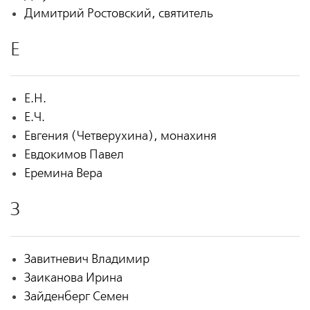
Димитрий Ростовский, святитель
Е
Е.Н.
Е.Ч.
Евгения (Четверухина), монахиня
Евдокимов Павел
Еремина Вера
З
Завитневич Владимир
Заиканова Ирина
Зайденберг Семен