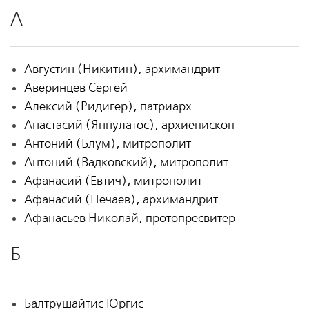
А
Августин (Никитин), архимандрит
Аверинцев Сергей
Алексий (Ридигер), патриарх
Анастасий (Яннулатос), архиепископ
Антоний (Блум), митрополит
Антоний (Вадковский), митрополит
Афанасий (Евтич), митрополит
Афанасий (Нечаев), архимандрит
Афанасьев Николай, протопресвитер
Б
Балтрушайтис Юргис