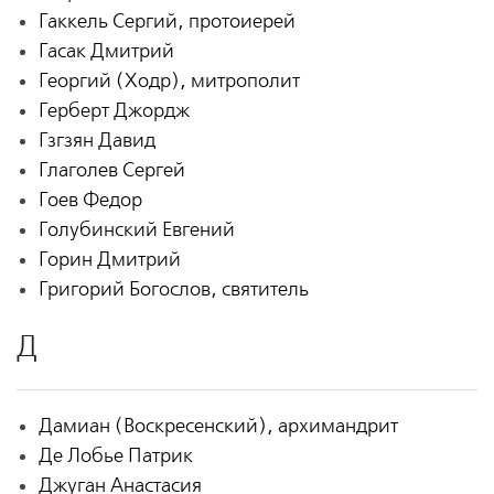
Гаккель Сергий, протоиерей
Гасак Дмитрий
Георгий (Ходр), митрополит
Герберт Джордж
Гзгзян Давид
Глаголев Сергей
Гоев Федор
Голубинский Евгений
Горин Дмитрий
Григорий Богослов, святитель
Д
Дамиан (Воскресенский), архимандрит
Де Лобье Патрик
Джуган Анастасия