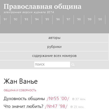
Православная община
электронная версия журнала
BETA
'91
'92
'93
'94
'95
'96
'97
'98
'99
'00
авторы
рубрики
содержание всех номеров
Жан Ванье
ОБЩИНА И СОБОРНОСТЬ
Духовность общины
/№55 '00/
37 мин.
Что значит любить?
/№47 '98/
25 мин.