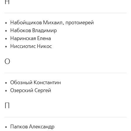
Н
Набойщиков Михаил, протоиерей
Набоков Владимир
Наринская Елена
Ниссиотис Никос
О
Обозный Константин
Озерский Сергей
П
Папков Александр