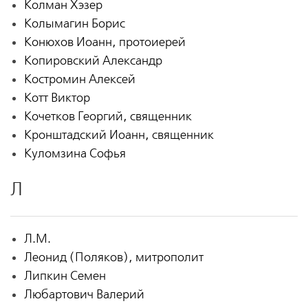
Колман Хэзер
Колымагин Борис
Конюхов Иоанн, протоиерей
Копировский Александр
Костромин Алексей
Котт Виктор
Кочетков Георгий, священник
Кронштадский Иоанн, священник
Куломзина Софья
Л
Л.М.
Леонид (Поляков), митрополит
Липкин Семен
Любартович Валерий