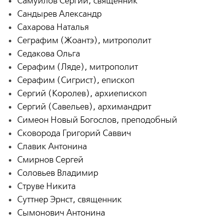
Самуилов Сергий, священник
Сандырев Александр
Сахарова Наталья
Сеграфим (Жоантэ), митрополит
Седакова Ольга
Серафим (Ляде), митрополит
Серафим (Сигрист), епископ
Сергий (Королев), архиепископ
Сергий (Савельев), архимандрит
Симеон Новый Богослов, преподобный
Сковорода Григорий Саввич
Славик Антонина
Смирнов Сергей
Соловьев Владимир
Струве Никита
Суттнер Эрнст, священник
Сымонович Антонина