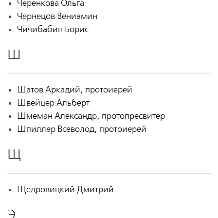
Черенкова Ольга
Чернецов Вениамин
Чичибабин Борис
Ш
Шатов Аркадий, протоиерей
Швейцер Альберт
Шмеман Александр, протопресвитер
Шпиллер Всеволод, протоиерей
Щ
Щедровицкий Дмитрий
Э