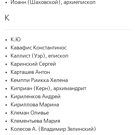
Иоанн (Шаховской), архиепископ
К
К.Ю
Кавафис Константинос
Каллист (Уэр), епископ
Каринский Сергей
Карташев Антон
Кемппи Риикка Хелена
Киприан (Керн), архимандрит
Кириленков Андрей
Кириллова Марина
Клеман Оливье
Клементьева Мария
Колесов А. (Владимир Зелинский)