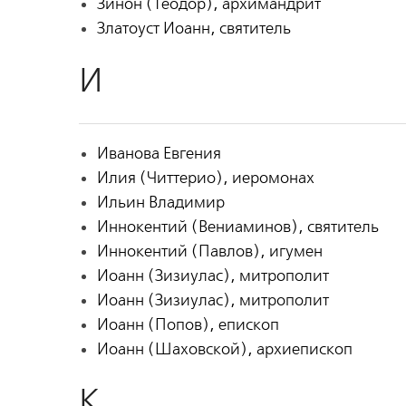
Зинон (Теодор), архимандрит
Златоуст Иоанн, святитель
И
Иванова Евгения
Илия (Читтерио), иеромонах
Ильин Владимир
Иннокентий (Вениаминов), святитель
Иннокентий (Павлов), игумен
Иоанн (Зизиулас), митрополит
Иоанн (Зизиулас), митрополит
Иоанн (Попов), епископ
Иоанн (Шаховской), архиепископ
К