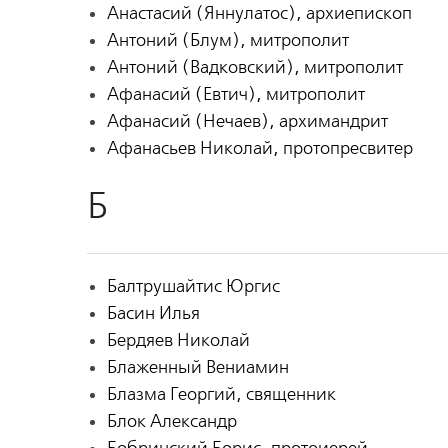
Анастасий (Яннулатос), архиепископ
Антоний (Блум), митрополит
Антоний (Вадковский), митрополит
Афанасий (Евтич), митрополит
Афанасий (Нечаев), архимандрит
Афанасьев Николай, протопресвитер
Б
Балтрушайтис Юргис
Басин Илья
Бердяев Николай
Блаженный Вениамин
Блазма Георгий, священник
Блок Александр