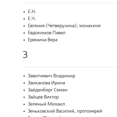
Е.Н.
Е.Ч.
Евгения (Четверухина), монахиня
Евдокимов Павел
Еремина Вера
З
Завитневич Владимир
Заиканова Ирина
Зайденберг Семен
Зайцев Виктор
Зеленый Михаил
Зеньковский Василий, протоиерей