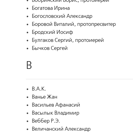
Бобринский Борис, протоиерей
Богатова Ирина
Богословский Александр
Боровой Виталий, протопресвитер
Бродский Иосиф
Булгаков Сергий, протоиерей
Бычков Сергей
В
В.А.К.
Ванье Жан
Васильев Афанасий
Васылык Владимир
Веббер Р.Э.
Величанский Александр