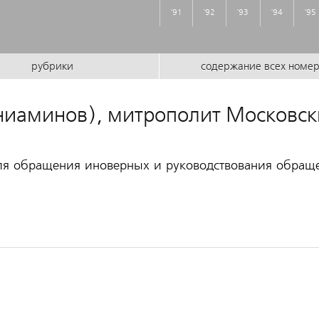
'91
'92
'93
'94
'95
рубрики
содержание всех номе
ниаминов), митрополит Московс
ля обращения иноверных и руководствования обращ