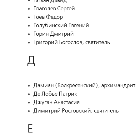
Гзгзян Давид
Глаголев Сергей
Гоев Федор
Голубинский Евгений
Горин Дмитрий
Григорий Богослов, святитель
Д
Дамиан (Воскресенский), архимандрит
Де Лобье Патрик
Джуган Анастасия
Димитрий Ростовский, святитель
Е