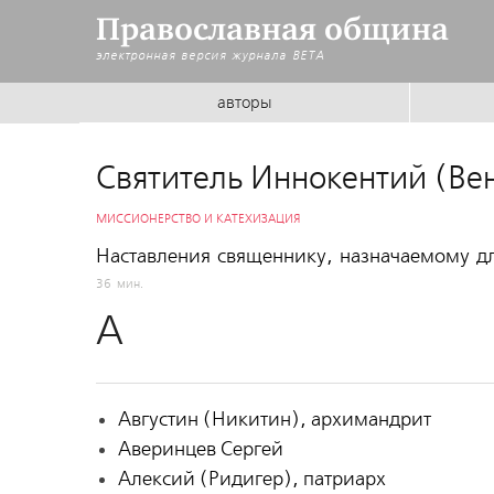
Православная община
электронная версия журнала
BETA
авторы
Святитель Иннокентий (Ве
МИССИОНЕРСТВО И КАТЕХИЗАЦИЯ
Наставления священнику, назначаемому д
36 мин.
А
Августин (Никитин), архимандрит
Аверинцев Сергей
Алексий (Ридигер), патриарх