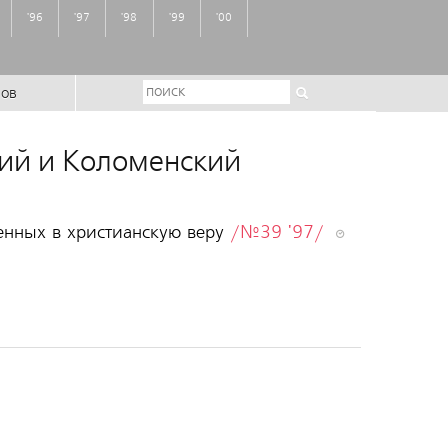
'96
'97
'98
'99
'00
ров
кий и Коломенский
енных в христианскую веру
/№39 '97/