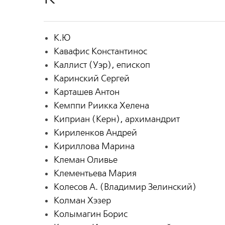
К.Ю
Кавафис Константинос
Каллист (Уэр), епископ
Каринский Сергей
Карташев Антон
Кемппи Риикка Хелена
Киприан (Керн), архимандрит
Кириленков Андрей
Кириллова Марина
Клеман Оливье
Клементьева Мария
Колесов А. (Владимир Зелинский)
Колман Хэзер
Колымагин Борис