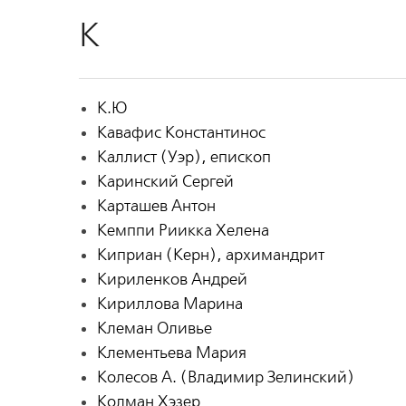
К
К.Ю
Кавафис Константинос
Каллист (Уэр), епископ
Каринский Сергей
Карташев Антон
Кемппи Риикка Хелена
Киприан (Керн), архимандрит
Кириленков Андрей
Кириллова Марина
Клеман Оливье
Клементьева Мария
Колесов А. (Владимир Зелинский)
Колман Хэзер