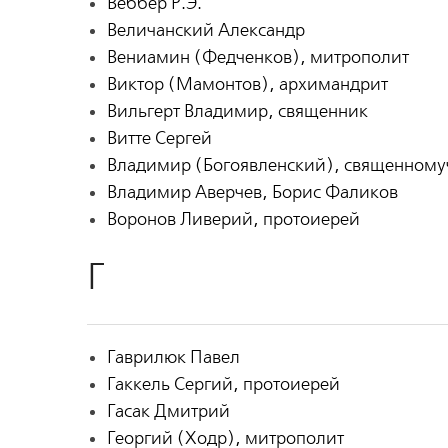
Веббер Р.Э.
Величанский Александр
Вениамин (Федченков), митрополит
Виктор (Мамонтов), архимандрит
Вильгерт Владимир, священник
Витте Сергей
Владимир (Богоявленский), священному
Владимир Аверчев, Борис Фаликов
Воронов Ливерий, протоиерей
Г
Гаврилюк Павел
Гаккель Сергий, протоиерей
Гасак Дмитрий
Георгий (Ходр), митрополит