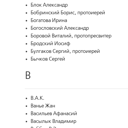
Блок Александр
Бобринский Борис, протоиерей
Богатова Ирина
Богословский Александр
Боровой Виталий, протопресвитер
Бродский Иосиф
Булгаков Сергий, протоиерей
Бычков Сергей
В
В.А.К.
Ванье Жан
Васильев Афанасий
Васылык Владимир