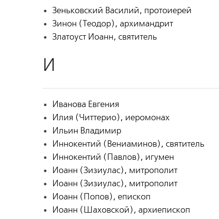
Зеньковский Василий, протоиерей
Зинон (Теодор), архимандрит
Златоуст Иоанн, святитель
И
Иванова Евгения
Илия (Читтерио), иеромонах
Ильин Владимир
Иннокентий (Вениаминов), святитель
Иннокентий (Павлов), игумен
Иоанн (Зизиулас), митрополит
Иоанн (Зизиулас), митрополит
Иоанн (Попов), епископ
Иоанн (Шаховской), архиепископ