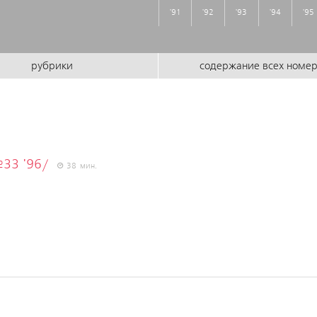
'91
'92
'93
'94
'95
рубрики
содержание всех номе
33 '96/
38 мин.