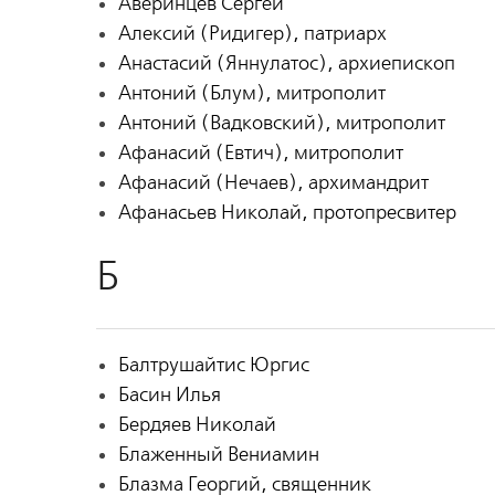
Аверинцев Сергей
Алексий (Ридигер), патриарх
Анастасий (Яннулатос), архиепископ
Антоний (Блум), митрополит
Антоний (Вадковский), митрополит
Афанасий (Евтич), митрополит
Афанасий (Нечаев), архимандрит
Афанасьев Николай, протопресвитер
Б
Балтрушайтис Юргис
Басин Илья
Бердяев Николай
Блаженный Вениамин
Блазма Георгий, священник