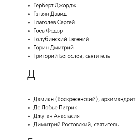
Герберт Джордж
Гзгзян Давид
Глаголев Сергей
Гоев Федор
Голубинский Евгений
Горин Дмитрий
Григорий Богослов, святитель
Д
Дамиан (Воскресенский), архимандрит
Де Лобье Патрик
Джуган Анастасия
Димитрий Ростовский, святитель