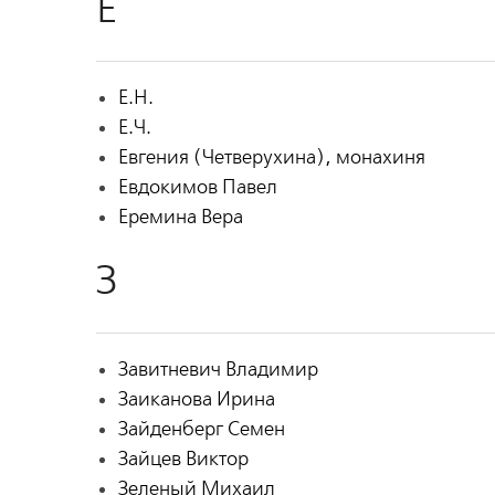
Е
Е.Н.
Е.Ч.
Евгения (Четверухина), монахиня
Евдокимов Павел
Еремина Вера
З
Завитневич Владимир
Заиканова Ирина
Зайденберг Семен
Зайцев Виктор
Зеленый Михаил