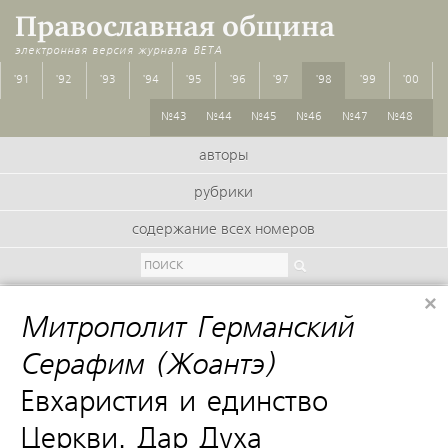
Православная община
электронная версия журнала
BETA
'91
'92
'93
'94
'95
'96
'97
'98
'99
'00
№43
№44
№45
№46
№47
№48
авторы
рубрики
содержание всех номеров
×
Митрополит Германский
Серафим (Жоантэ)
:
Евхаристия и единство
Церкви. Дар Духа