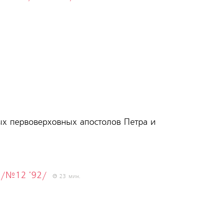
тых первоверховных апостолов Петра и
?
/№12 '92/
23 мин.