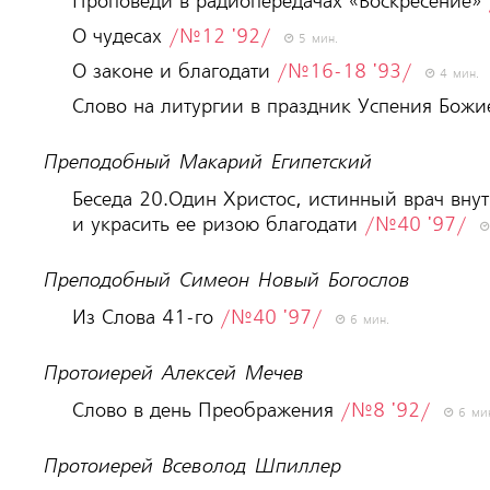
Проповеди в радиопередачах «Воскресение»
О чудесах
/№12 '92/
5 мин.
О законе и благодати
/№16-18 '93/
4 мин.
Слово на литургии в праздник Успения Бож
Преподобный Макарий Египетский
Беседа 20.Один Христос, истинный врач внут
и украсить ее ризою благодати
/№40 '97/
Преподобный Симеон Новый Богослов
Из Слова 41-го
/№40 '97/
6 мин.
Протоиерей Алексей Мечев
Слово в день Преображения
/№8 '92/
6 ми
Протоиерей Всеволод Шпиллер