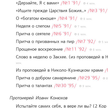
«Дерзайте, Я с вами»
/№1 '91/
4 мин.
«Ищите прежде Царствия Божия…»
/№3 '91/
О «богатом юноше»
/№4 '91/
8 мин.
Неделя о слепом
/№5 '91/
7 мин.
Притча о сеятеле
/№6 '91/
6 мин.
Притча о призванных на пир
/№7 '92/
5 ми
Прощеное воскресение
/№11 '92/
8 мин.
Слово в неделю о Закхее. (из проповедей в
мин.
Из проповедей в Николо-Кузнецком храме
/
Притча о добром самарянине
/№29 '95/
8
Притча о талантах
/№30 '95/
9 мин.
Протоиерей Иоанн Конюхов
Испытайте самих себя, в вере ли вы? (2 Кор