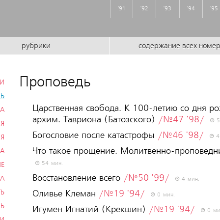
'91
'92
'93
'94
'95
рубрики
содержание всех номе
Проповедь
ИИ
ДЬ
Царственная свобода. К 100-летию со дня р
ВА
архим. Тавриона (Батозского)
/№47 '98/
5
ИЯ
Богословие после катастрофы
/№46 '98/
4
ИЯ
Что такое прощение. Молитвенно-проповедни
КА
54 мин.
ИЕ
Восстановление всего
/№50 '99/
ВА
4 мин.
ТЬ
Оливье Клеман
/№19 '94/
0 мин.
НЬ
Игумен Игнатий (Крекшин)
/№19 '94/
0 ми
ВИ