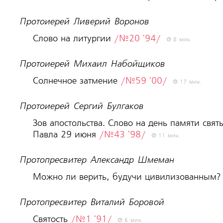
Протоиерей Ливерий Воронов
Слово на литургии
/№20 '94/
8 мин.
Протоиерей Михаил Набойщиков
Солнечное затмение
/№59 '00/
17 мин.
Протоиерей Сергий Булгаков
Зов апостольства. Слово на день памяти свя
Павла 29 июня
/№43 '98/
11 мин.
Протопресвитер Александр Шмеман
Можно ли верить, будучи цивилизованным
Протопресвитер Виталий Боровой
Святость
/№1 '91/
6 мин.