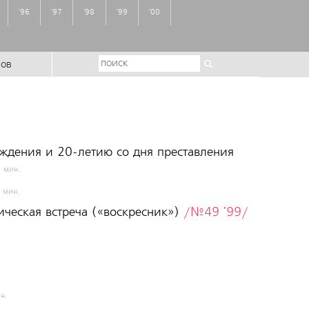
'96
'97
'98
'99
'00
ров
ождения и 20-летию со дня преставления
 мин.
 мин.
ческая встреча («воскресник»)
/№49 '99/
н.