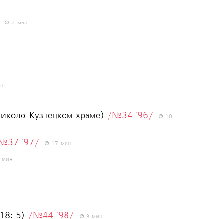
7 мин.
н.
 Николо-Кузнецком храме)
/№34 '96/
10
№37 '97/
17 мин.
 мин.
 18: 5)
/№44 '98/
9 мин.