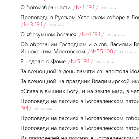
О богоизбранности
/№1 '91/
5 мин.
Проповедь в Русском Успенском соборе в Л
/№3 '91/
8 мин.
О «безумном богаче»
/№4 '91/
14 мин.
Об обрезании Господнем и о свв. Василии 
Иннокентии Московском
/№55 '00/
29 мин.
В неделю о Фоме
/№5 '91/
10 мин.
За всенощной в день памяти св. апостола Ио
За всенощной на праздник Владимирской и
«Слава в вышних Богу, и на земле мир, в ч
Проповеди на пассиях в Богоявленском пат
'94/
34 мин.
Проповеди на пассиях в Богоявленском соб
Проповеди на пассиях в Богоявленском пат
Из проповедей на пассиях в Богоявленском 