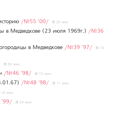
 историю
/№55 '00/
25 мин.
цы в Медведкове (23 июля 1969г.)
/№36
Богородицы в Медведкове
/№39 '97/
10
/
30 мин.
ан
/№46 '98/
15 мин.
4.01.67)
/№48 '98/
11 мин.
14 мин.
'99/
24 мин.