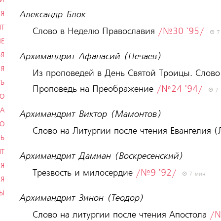
Александр Блок
ИЯ
ЫТ
Слово в Неделю Православия
/№30 '95/
7 
ИЕ
ЬЯ
Архимандрит Афанасий (Нечаев)
Я
Из проповедей в День Святой Троицы. Слово
ТЬ
Проповедь на Преображение
/№24 '94/
7 
ВО
РА
Архимандрит Виктор (Мамонтов)
ВО
Слово на Литургии после чтения Евангелия 
НЬ
ЫТ
Архимандрит Дамиан (Воскресенский)
Я
Трезвость и милосердие
/№9 '92/
7 мин.
Я
ТЫ
Архимандрит Зинон (Теодор)
Слово на литургии после чтения Апостола
/№