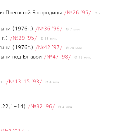
ия Пресвятой Богородицы
/№26 '95/
7
тыни (1976г.)
/№36 '96/
7 мин.
 г.)
/№29 '95/
15 мин.
тыни (1976г.)
/№42 '97/
28 мин.
тыни под Елгавой
/№47 '98/
12 мин.
 г.
/№13-15 '93/
4 мин.
ф.22,1–14)
/№32 '96/
4 мин.