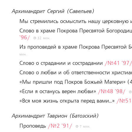
Архимандрит Сергий (Савельев)
Мы стремились осмыслить нашу церковную
Слово в храме Покрова Пресвятой Богороди
'96/
32 мин.
Из проповедей в храме Покрова Пресвятой 
мин.
Слово о страдании и сострадании
/№41 '97
Слово о любви и об ответственности христи
«Мы пришли под Покров Божьей Матери» (
«Если я останусь верен любви»
/№48 '98/
«Вся моя жизнь открыта перед вами…»
/№51 
Архимандрит Таврион (Батозский)
Проповедь
/№2 '91/
7 мин.