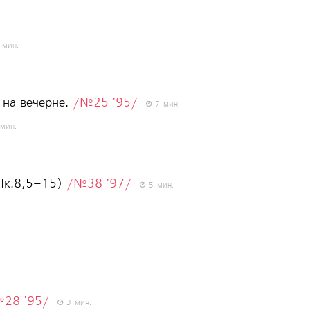
мин.
 на вечерне.
/№25 '95/
7 мин.
мин.
(Лк.8,5–15)
/№38 '97/
5 мин.
28 '95/
3 мин.