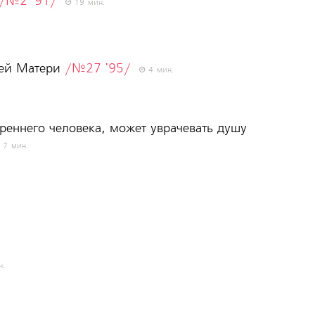
/№2 '91/
19 мин.
ией Матери
/№27 '95/
4 мин.
реннего человека, может уврачевать душу
7 мин.
н.