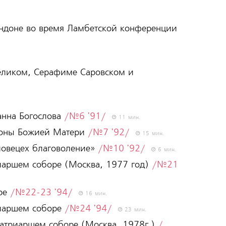
ондоне во время Ламбетской конференции
Великом, Серафиме Саровском и
анна Богослова
/№6 '91/
11 мин.
коны Божией Матери
/№7 '92/
15 мин.
еловецех благоволение»
/№10 '92/
6 мин.
риаршем соборе (Москва, 1977 год)
/№21
оре
/№22-23 '94/
16 мин.
риаршем соборе
/№24 '94/
23 мин.
патриаршем соборе (Москва, 1978г.)
/