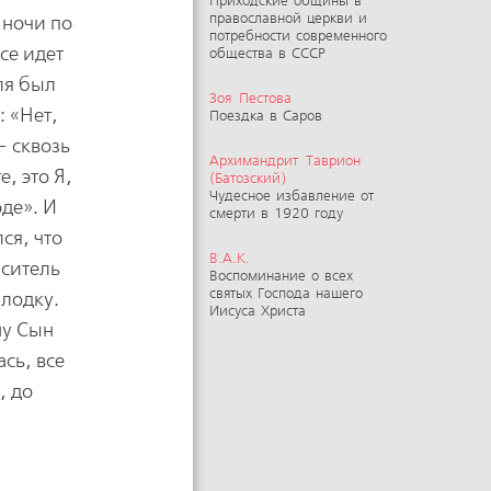
Приходские общины в
православной церкви и
 ночи по
потребности современного
се идет
общества в СССР
еля был
Зоя Пестова
: «Нет,
Поездка в Саров
— сквозь
Архимандрит Таврион
, это Я,
(Батозский)
Чудесное избавление от
оде». И
смерти в 1920 году
ся, что
В.А.К.
аситель
Воспоминание о всех
святых Господа нашего
 лодку.
Иисуса Христа
ну Сын
сь, все
, до