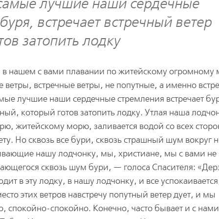
о самые лучшие наши сердечные
буря, встречает встречный ветер
тов затопить лодку
ы, в нашем с вами плавании по житейскому огромному
е ветры, встречные ветры, не попутные, а именно встр
самые лучшие наши сердечные стремления встречает бу
ный, который готов затопить лодку. Утлая наша лодчон
ю, житейскому морю, заливается водой со всех сторо
ету. Но сквозь все бури, сквозь страшный шум вокруг н
ливающие нашу лодчонку, мы, христиане, мы с вами н
вающегося сквозь шум бури, — голоса Спасителя: «Дер
ходит в эту лодку, в нашу лодчонку, и все успокаивается
есто этих ветров навстречу попутный ветер дует, и мы
о, спокойно-спокойно. Конечно, часто бывает и с нами 