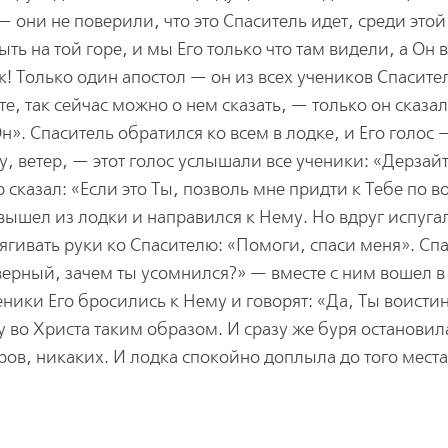
 они не поверили, что это Спаситель идет, среди этой
ь на той горе, и мы Его только что там видели, а Он в
ак! Только один апостол — он из всех учеников Спасит
, так сейчас можно о нем сказать, — только он сказал
Он». Спаситель обратился ко всем в лодке, и Его голос 
, ветер, — этот голос услышали все ученики: «Дерзайте
р сказал: «Если это Ты, позволь мне придти к Тебе по в
вышел из лодки и направился к Нему. Но вдруг испугал
ротягивать руки ко Спасителю: «Помоги, спаси меня». Сп
верный, зачем ты усомнился?» — вместе с ним вошел в
ченики Его бросились к Нему и говорят: «Да, Ты воисти
 во Христа таким образом. И сразу же буря остановила
ров, никаких. И лодка спокойно доплыла до того места