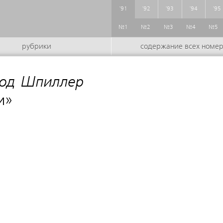
'91
'92
'93
'94
'95
№1
№2
№3
№4
№5
рубрики
содержание всех номе
лод Шпиллер
:
и»