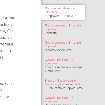
Протоиерей Всеволод
Шпиллер
«Дерзайте, Я с вами»
паситель
я Богу.
Протопресвитер Виталий
Боровой
очи, Он
Святость
мается
Протопресвитер Виталий
остолами
Боровой
росает
О богоизбранности
е и
Священник Георгий
Кочетков
Слово в неделю о мытаре
и фарисее
 —
Епископ Таврический
гда часы
Михаил (Грибановский)
В чем состоит церковность
ет
 были
Священник Георгий
Кочетков