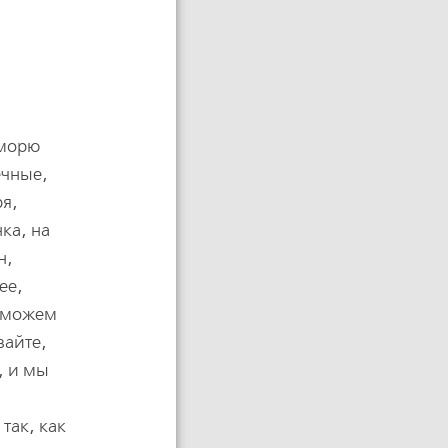
 морю
ечные,
ря,
ка, на
н,
ее,
е можем
зайте,
, и мы
так, как