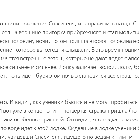
олнили повеление Спасителя, и отправились назад. С
а сел на вершине пригорка прибрежного и стал молитьс
 всю половину ночи, потом пришла вторая половина н
гелие, которое вы сегодня слышали. В это время подни
имаются встречные ветры, которые не дают лодке с ап
 все сильнее и сильнее. Лодку заливает водой, лодку б
ет, ночь идет, буря этой ночью становится все страшне
.
 это. И видит, как ученики бьются и не могут пробиться
И вот уже в конце ночи — четвертая стража пришла (то
тала особенно страшной. Он видит, что лодка не мож
 по воде идет к этой лодке. Сидевшие в лодке ученики
ии, увидевши Спасителя, идущего по водам к ним, и