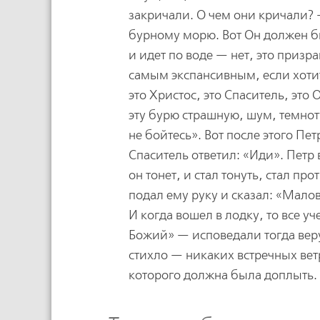
закричали. О чем они кричали? —
бурному морю. Вот Он должен быт
и идет по воде — нет, это призр
самым экспансивным, если хотите
это Христос, это Спаситель, это 
эту бурю страшную, шум, темноту
не бойтесь». Вот после этого Пет
Спаситель ответил: «Иди». Петр 
он тонет, и стал тонуть, стал п
подал ему руку и сказал: «Мало
И когда вошел в лодку, то все у
Божий» — исповедали тогда веру
стихло — никаких встречных вет
которого должна была доплыть.