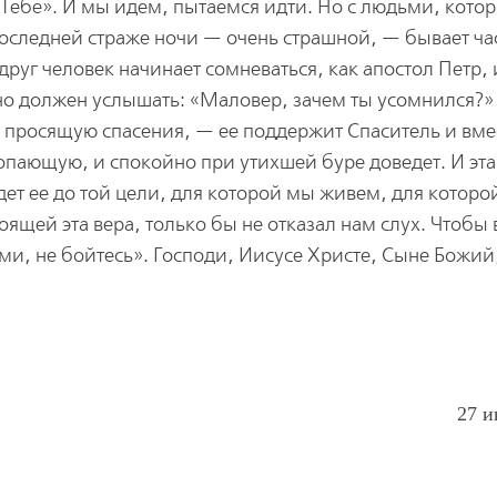
к Тебе». И мы идем, пытаемся идти. Но с людьми, кото
последней страже ночи — очень страшной, — бывает час
руг человек начинает сомневаться, как апостол Петр, 
но должен услышать: «Маловер, зачем ты усомнился?»
, просящую спасения, — ее поддержит Спаситель и вме
утопающую, и спокойно при утихшей буре доведет. И эта
дет ее до той цели, для которой мы живем, для котор
ящей эта вера, только бы не отказал нам слух. Чтобы 
ами, не бойтесь». Господи, Иисусе Христе, Сыне Божий
27 и