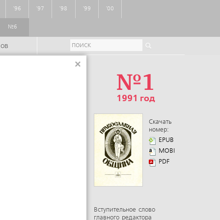
'96
'97
'98
'99
'00
№6
ров
×
№1
1991 год
Скачать
номер:
EPUB
MOBI
PDF
Вступительное слово
главного редактора