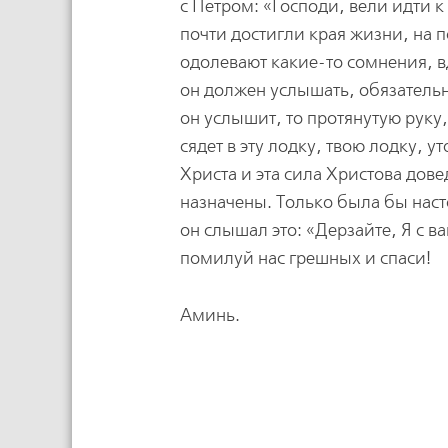
с Петром: «Господи, вели идти 
почти достигли края жизни, на 
одолевают какие-то сомнения, вд
он должен услышать, обязатель
он услышит, то протянутую руку
сядет в эту лодку, твою лодку, 
Христа и эта сила Христова дове
назначены. Только была бы насто
он слышал это: «Дерзайте, Я с в
помилуй нас грешных и спаси!
Аминь.