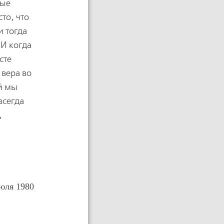
рые
то, что
и тогда
 И когда
сте
 вера во
ой мы
всегда
,
юля 1980