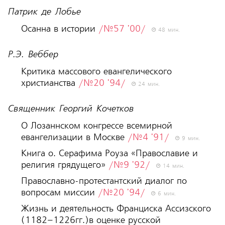
Патрик де Лобье
Осанна в истории
/№57 '00/
48 мин.
Р.Э. Веббер
Критика массового евангелического
христианства
/№20 '94/
24 мин.
Священник Георгий Кочетков
О Лозаннском конгрессе всемирной
евангелизации в Москве
/№4 '91/
9 мин.
Книга о. Серафима Роуза «Православие и
религия грядущего»
/№9 '92/
14 мин.
Православно-протестантский диалог по
вопросам миссии
/№20 '94/
6 мин.
Жизнь и деятельность Франциска Ассизского
(1182–1226гг.)в оценке русской