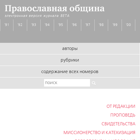
Православная община
электронная версия журнала
BETA
'91
'92
'93
'94
'95
'96
'97
'98
'99
'00
авторы
рубрики
содержание всех номеров
ОТ РЕДАКЦИИ
ПРОПОВЕДЬ
СВИДЕТЕЛЬСТВА
МИССИОНЕРСТВО И КАТЕХИЗАЦИЯ