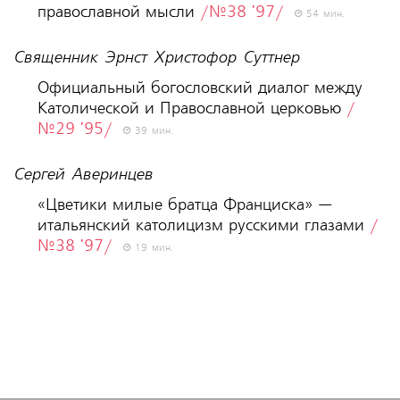
православной мысли
/№38 '97/
54 мин.
Священник Эрнст Христофор Суттнер
Официальный богословский диалог между
Католической и Православной церковью
/
№29 '95/
39 мин.
Сергей Аверинцев
«Цветики милые братца Франциска» —
итальянский католицизм русскими глазами
/
№38 '97/
19 мин.