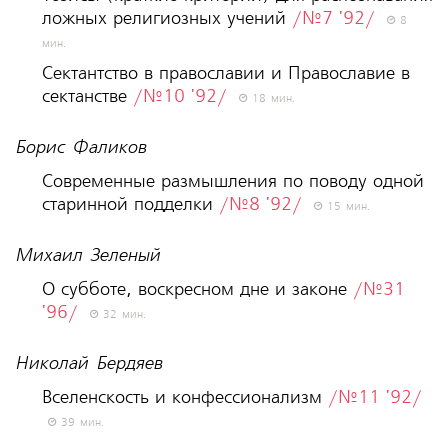
ложных религиозных учений
/№7 '92/
8
мин.
Сектантство в православии и Православие в
сектанстве
/№10 '92/
18 мин.
Борис Фаликов
Современные размышления по поводу одной
старинной подделки
/№8 '92/
15 мин.
Михаил Зеленый
О субботе, воскресном дне и законе
/№31
'96/
32 мин.
Николай Бердяев
Вселенскость и конфессионализм
/№11 '92/
39 мин.