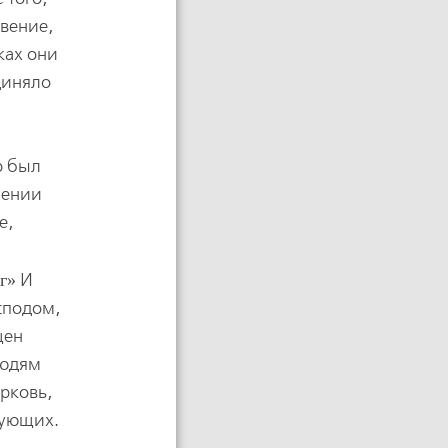
вение,
ках они
диняло
р был
лении
е,
г
И
сподом,
щен
людям
рковь,
рующих.