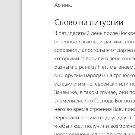
Аминь.
Слово на литургии
В пятидесятый день после Воскр
огненных языков, и дал им спос
сохранили апостолы этот дар на
которыми говорили в день сошес
разным странам? Нет, мы знаем, 
они другим народам на греческо
оставили им по-еврейски или по
Зачем же, в таком случае, они п
знамением, что Господь Бог воз
него во время строения Вавилон
перестали понимать друг друга.
чтобы люди получили возможнос
через единомыслие. Апостолы з