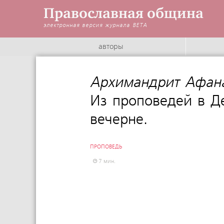
Православная община
электронная версия журнала
BETA
авторы
Архимандрит Афана
Из проповедей в Д
вечерне.
ПРОПОВЕДЬ
7 мин.