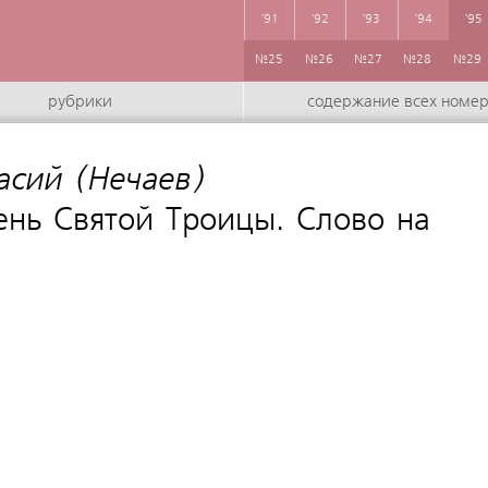
'91
'92
'93
'94
'95
№25
№26
№27
№28
№29
рубрики
содержание всех номе
сий (Нечаев)
:
ень Святой Троицы. Слово на