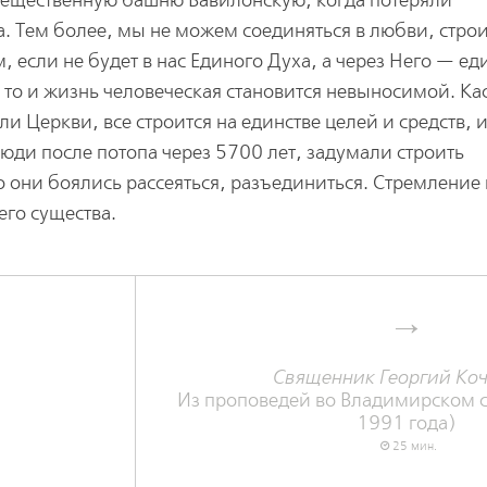
вещественную башню Вавилонскую, когда потеряли
а. Тем более, мы не можем соединяться в любви, строи
, если не будет в нас Единого Духа, а через Него — ед
а, то и жизнь человеческая становится невыносимой. Ка
ли Церкви, все строится на единстве целей и средств, и
ди после потопа через 5700 лет, задумали строить
 они боялись рассеяться, разъединиться. Стремление 
его существа.
Священник Георгий Коч
Из проповедей во Владимирском с
1991 года)
25 мин.