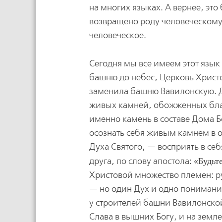
на многих языках. А вернее, эт
возвращено роду человеческому
человеческое.
Сегодня мы все имеем этот язык
башню до небес, Церковь Христо
заменила башню Вавилонскую. Да
живых камней, обожженных благ
именно камень в составе Дома 
осознать себя живым камнем в 
Духа Святого, — восприять в се
друга, по слову апостола:
Будьт
Христовой множество племен: рус
— но один Дух и одно понимание
у строителей башни Вавилонско
Слава в вышних Богу, и на земл