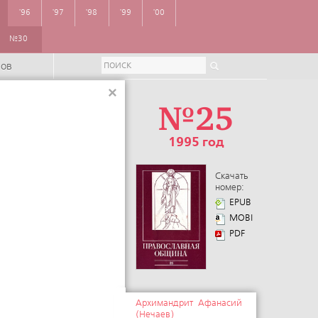
'96
'97
'98
'99
'00
№30
ров
×
№25
1995 год
Скачать
номер:
EPUB
MOBI
PDF
Архимандрит Афанасий
(Нечаев)