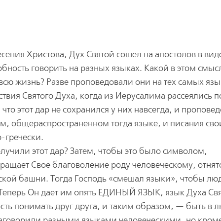
есения Христова, Дух Святой сошел на апостолов в вид
обность говорить на разных языках. Какой в этом смыс
 всю жизнь? Разве проповедовали они на тех самых язы
твия Святого Духа, когда из Иерусалима рассеялись п
что этот дар не сохранился у них навсегда, и пропове
м, общераспространенном тогда языке, и писания сво
-гречески.
олучили этот дар? Затем, чтобы это было символом,
вращает Свое благоволение роду человеческому, отнят
ской башни. Тогда Господь «смешал языки», чтобы лю
 Теперь Он дает им опять ЕДИНЫЙ ЯЗЫК, язык Духа Свя
ть понимать друг друга, и таким образом, — быть в 
аговорили разными языками человеческими, но кроме