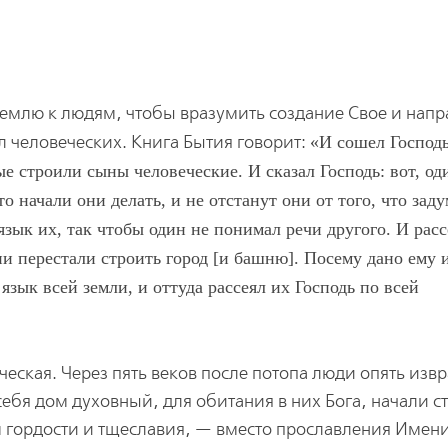
 землю к людям, чтобы вразумить создание Свое и напр
л человеческих. Книга Бытия говорит:
И сошел Господ
е строили сыны человеческие. И сказал Господь: вот, од
что начали они делать, и не отстанут они от того, что зад
язык их, так чтобы один не понимал речи другого. И расс
они перестали строить город [и башню]. Посему дано ему 
язык всей земли, и оттуда рассеял их Господь по всей
ческая. Через пять веков после потопа люди опять изв
 себя дом духовный, для обитания в них Бога, начали с
 гордости и тщеславия, — вместо прославления Имен