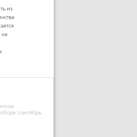
ть из
инства
сается
 на
к
етков
оборе (сентябрь