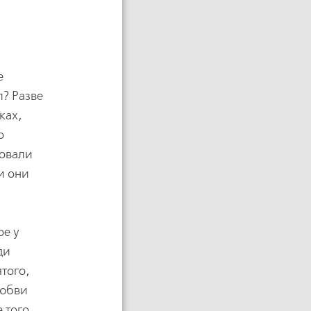
е
л? Разве
ках,
о
довали
и они
ое у
ди
того,
любви
 того,