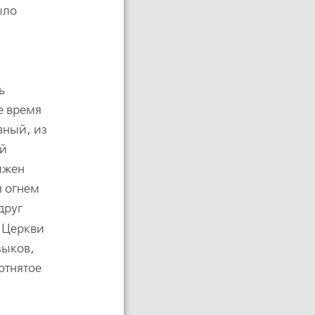
ыло
ь
е время
вный, из
ой
лжен
я огнем
друг
 Церкви
зыков,
отнятое