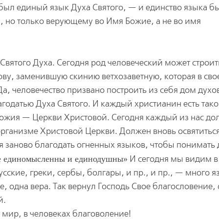
о был единый язык Духа Святого, — и единство языка б
, но только верующему во Имя Божие, а не во имя
 Святого Духа. Сегодня род человеческий может строит
ву, заменившую скинию ветхозаветную, которая в сво
, человечество призвано построить из себя дом духо
одатью Духа Святого. И каждый христианин есть так
Божия — Церкви Христовой. Сегодня каждый из нас до
организме Христовой Церкви. Должен вновь освятитьс
бя заново благодать огненных языков, чтобы понимать 
е единомысленны и единодушны
И сегодня мы видим в
ские, греки, сербы, болгары, и пр., и пр., — много я
, одна вера. Так вернул Господь Свое благословение, 
й.
е мир, в человеках благоволение!