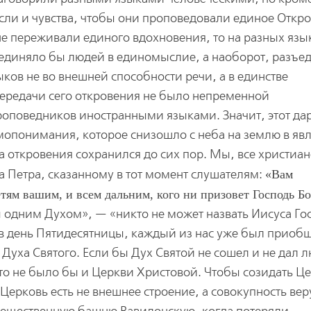
ли и чувства, чтобы они проповедовали единое Откро
не переживали единого вдохновения, то на разных язы
оединяло бы людей в единомыслие, а наоборот, разъе
ыков не во внешней способности речи, а в единстве
передачи сего откровения не было непременной
роповедников иностранными языками. Значит, этот да
опонимания, которое снизошло с неба на землю в яв
ва откровения сохранился до сих пор. Мы, все христиан
ла Петра, сказанному в тот момент слушателям:
Вам
тям вашим, и всем дальним, кого ни призовет Господь Бо
ы одним Духом», — «никто не может назвать Иисуса Го
 в день Пятидесятницы, каждый из нас уже был приоб
уха Святого. Если бы Дух Святой не сошел и не дал 
то не было бы и Церкви Христовой. Чтобы созидать Це
Церковь есть не внешнее строение, а совокупность ве