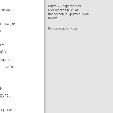
Свято-Филаретовская
лением
Московская высшая
православно-христианская
школа
т людей
Богословские курсы
а.
го
ой и
иду к
сегда"
е
руга, —
 сразу