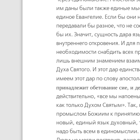
им даны были также единые мыс
единое Евангелие. Если бы они 
передавали бы разное, что не с
бы их. Значит, сущность дара яз
внутреннего откровения. И для 
необходимости снабдить всех п
лишь внешним знамением взаим
Духа Святого. И этот дар единст
имеем этот дар по слову апосто
принадлежит обетование сие, и де
действительно, «все мы напоен
как только Духом Святым». Так,
промыслом Божиим к принятию Д
новый, единый язык духовный, 
надо быть всем в единомыслии. 