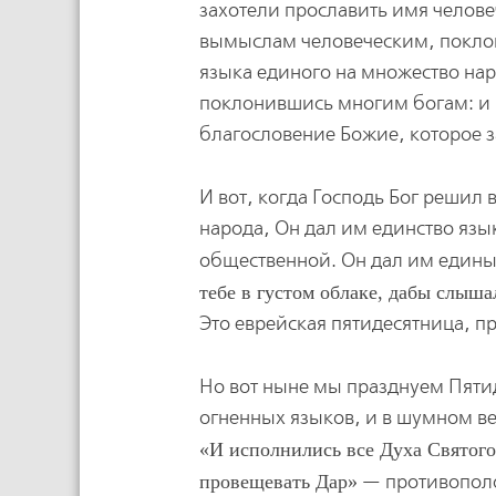
захотели прославить имя челов
вымыслам человеческим, поклон
языка единого на множество нар
поклонившись многим богам: и 
благословение Божие, которое з
И вот, когда Господь Бог решил
народа, Он дал им единство язы
общественной. Он дал им едины
тебе в густом облаке, дабы слышал
Это еврейская пятидесятница, п
Но вот ныне мы празднуем Пятид
огненных языков, и в шумном ве
И исполнились все Духа Святого,
провещевать Дар
— противополо