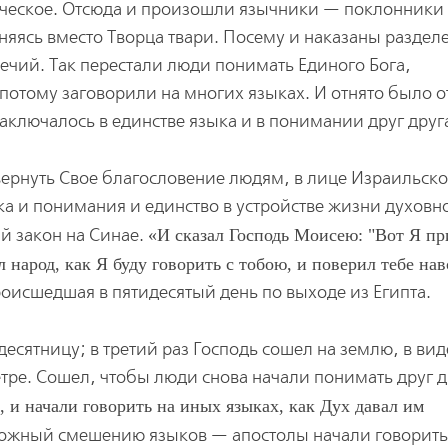
еческое. Отсюда и произошли язычники — поклонники
яясь вместо Творца твари. Посему и наказаны разде
ечий. Так перестали люди понимать Единого Бога,
потому заговорили на многих языках. И отнято было о
аключалось в единстве языка и в понимании друг друг
 вернуть Свое благословение людям, в лице Израильско
ка и понимания и единство в устройстве жизни духовн
й закон на Синае.
И сказал Господь Моисею: "Вот Я пр
 народ, как Я буду говорить с тобою, и поверил тебе нав
роисшедшая в пятидесятый день по выходе из Египта.
есятницу; в третий раз Господь сошел на землю, в вид
тре. Сошел, чтобы люди снова начали понимать друг д
 и начали говорить на иных языках, как Дух давал им
жный смешению языков — апостолы начали говорить