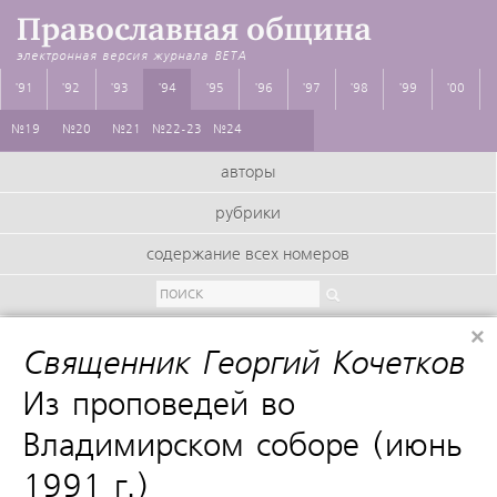
Православная община
электронная версия журнала
BETA
'91
'92
'93
'94
'95
'96
'97
'98
'99
'00
№19
№20
№21
№22-23
№24
авторы
рубрики
содержание всех номеров
×
Священник Георгий Кочетков
:
Из проповедей во
Владимирском соборе (июнь
1991 г.)