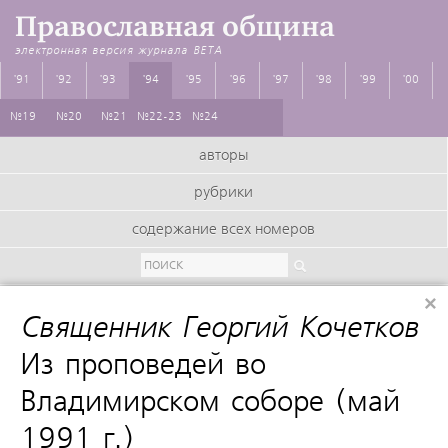
Православная община
электронная версия журнала
BETA
'91
'92
'93
'94
'95
'96
'97
'98
'99
'00
№19
№20
№21
№22-23
№24
авторы
рубрики
содержание всех номеров
×
Священник Георгий Кочетков
:
Из проповедей во
Владимирском соборе (май
1991 г.)