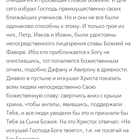
очищая их и просвещая словом Божиим. И для
сего избрал Господь преимущественно своих
ближайших учеников. Но и они не все были
одинаково способны к этому. И только трое из
них, Петр, Иаков и Иоанн, были удостоены
непосредственного лицезрения славы Божией на
Фаворе. Ибо кто приближается к Богу не
очистившись, тот попаляется божественным
огнем, подобно Дафану и Авирону в древности.
Диавол в пустыне и искушал Христа показать
всем людям непосредственно Свою
божественную славу: свергнись вниз с крыши
храма, чтобы ангелы, явившись, поддержали
Тебя, и все люди увидели бы это и признали бы
Тебя за Сына Божия. На это Христос отвечал: «Не
искушай Господа Бога твоего», т.е. не посягай на