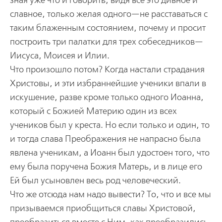
зная уже что и говорить, видя все это дивное и
славное, только желая одного—не расставаться с
таким блаженным состоянием, почему и просит
построить три палатки для трех собеседников—
Иисуса, Моисея и Илии.
Что произошло потом? Когда настали страдания
Христовы, и эти избраннейшие ученики впали в
искушение, разве кроме только одного Иоанна,
который с Божией Материю один из всех
учеников был у креста. Но если только и один, то
и тогда слава Преображения не напрасно была
явлена ученикам, а Иоанн был удостоен того, что
ему была поручена Божия Матерь, и в лице его
Ей был усыновлен весь род человеческий.
Что же отсюда нам надо вывести? То, что и все мы
призываемся приобщиться славы Христовой,