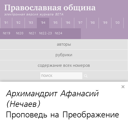
Православная община
электронная версия журнала
BETA
'91
'92
'93
'94
'95
'96
'97
'98
'99
'00
№19
№20
№21
№22-23
№24
авторы
рубрики
содержание всех номеров
×
Архимандрит Афанасий
(Нечаев)
:
Проповедь на Преображение