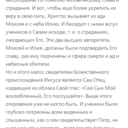
несообразны по понятию человеческому слава и
страдания. И вот, чтобы еще более укрепить их
веру в свою силу, Христос вызывает из ада
Моисея и с неба Илию. И беседует с ними вслух
учеников о Своем исходе, т. е. о страданиях,
ожидающих Его. Эти два высших авторитета,
Моисей и Илия, должны были подтвердить Его
славу, раз ему подчинены и сфера смерти и ад и
небесные обители.
Но и этого мало; свидетелем Божественного
происхождения Иисуса является Сам Отец,
издающий из облака Свой глас: «Сей Сын Мой
возлюбленный, Его послушайте». Выше этого
откровения уже не могло быть. И ученики были
глубоко потрясены всем виденным и
слышанным, как о сем свидетельствует Петр, не