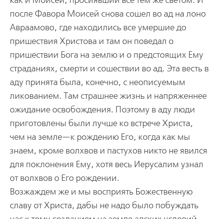
как и Моисей, просиявший все тем же светом. И
после Фавора Моисей снова сошел во ад на лоно
Авраамово, где находились все умершие до
пришествия Христова и там он поведал о
пришествии Бога на землю и о предстоящих Ему
страданиях, смерти и сошествии во ад. Эта весть в
аду принята была, конечно, с неописуемым
ликованием. Там страшнее жизнь и напряженнее
ожидание освобождения. Поэтому в аду люди
приготовлены были лучше ко встрече Христа,
чем на земле—к рождению Его, когда как мы
знаем, кроме волхвов и пастухов никто не явился
для поклонения Ему, хотя весь Иерусалим узнал
от волхвов о Его рождении.
Возжаждем же и мы восприять Божественную
славу от Христа, дабы не надо было побуждать