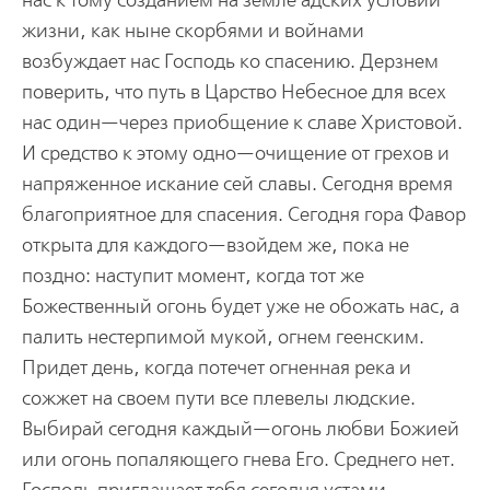
нас к тому созданием на земле адских условий
жизни, как ныне скорбями и войнами
возбуждает нас Господь ко спасению. Дерзнем
поверить, что путь в Царство Небесное для всех
нас один—через приобщение к славе Христовой.
И средство к этому одно—очищение от грехов и
напряженное искание сей славы. Сегодня время
благоприятное для спасения. Сегодня гора Фавор
открыта для каждого—взойдем же, пока не
поздно: наступит момент, когда тот же
Божественный огонь будет уже не обожать нас, а
палить нестерпимой мукой, огнем геенским.
Придет день, когда потечет огненная река и
сожжет на своем пути все плевелы людские.
Выбирай сегодня каждый—огонь любви Божией
или огонь попаляющего гнева Его. Среднего нет.