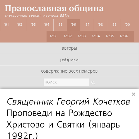
Православная община
электронная версия журнала
BETA
'91
'92
'93
'94
'95
'96
'97
'98
'99
'00
№31
№32
№33
№34
№35
№36
авторы
рубрики
содержание всех номеров
×
Священник Георгий Кочетков
:
Проповеди на Рождество
Христово и Святки (январь
1992г.)