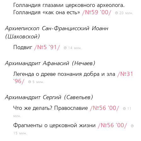
Голландия глазами церковного археолога.
Голландия «как она есть»
/№59 '00/
20 мин.
Архиепископ Сан-Францисский Иоанн
(Шаховской)
Подвиг
/№5 '91/
14 мин.
Архимандрит Афанасий (Нечаев)
Легенда о древе познания добра и зла
/№31
'96/
5 мин.
Архимандрит Сергий (Савельев)
Что же делать? Православие
/№56 '00/
11
мин.
Фрагменты о церковной жизни
/№56 '00/
15 мин.