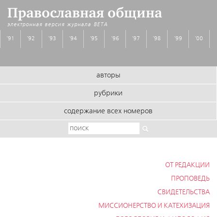
Православная община
электронная версия журнала
BETA
'91
'92
'93
'94
'95
'96
'97
'98
'99
'00
авторы
рубрики
содержание всех номеров
ОТ РЕДАКЦИИ
ПРОПОВЕДЬ
СВИДЕТЕЛЬСТВА
МИССИОНЕРСТВО И КАТЕХИЗАЦИЯ