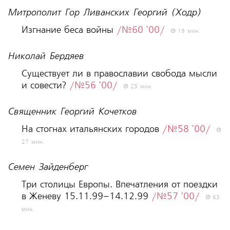
Митрополит Гор Ливанских Георгий (Ходр)
Изгнание беса войны
/№60 '00/
19 мин.
Николай Бердяев
Существует ли в православии свобода мысли
и совести?
/№56 '00/
23 мин.
Священник Георгий Кочетков
На стогнах итальянских городов
/№58 '00/
27 мин.
Семен Зайденберг
Три столицы Европы. Впечатления от поездки
в Женеву 15.11.99–14.12.99
/№57 '00/
63
мин.