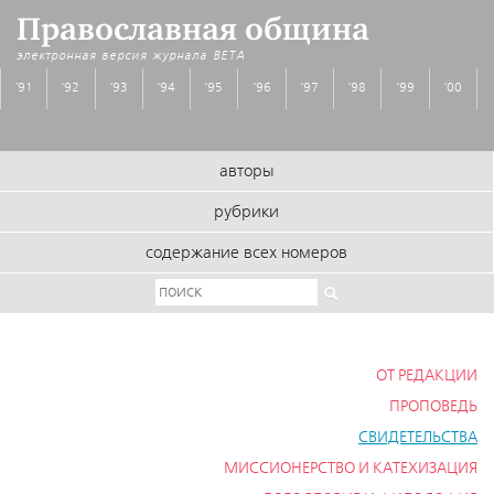
Православная община
электронная версия журнала
BETA
'91
'92
'93
'94
'95
'96
'97
'98
'99
'00
авторы
рубрики
содержание всех номеров
ОТ РЕДАКЦИИ
ПРОПОВЕДЬ
СВИДЕТЕЛЬСТВА
МИССИОНЕРСТВО И КАТЕХИЗАЦИЯ