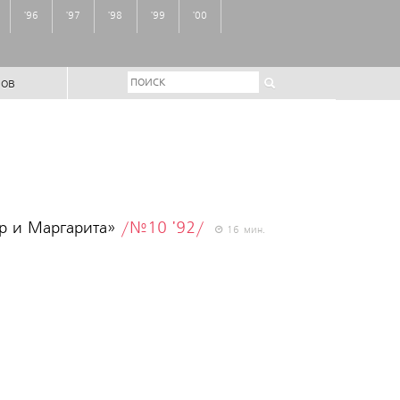
'96
'97
'98
'99
'00
ров
ер и Маргарита»
/№10 '92/
16 мин.