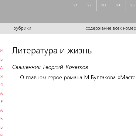
'91
'92
'93
'94
'95
рубрики
содержание всех номе
Литература и жизнь
ИИ
ДЬ
Священник Георгий Кочетков
ВА
ИЯ
О главном герое романа М.Булгакова «Маст
ИЯ
КА
ИЕ
ВА
ТЬ
НЬ
ВИ