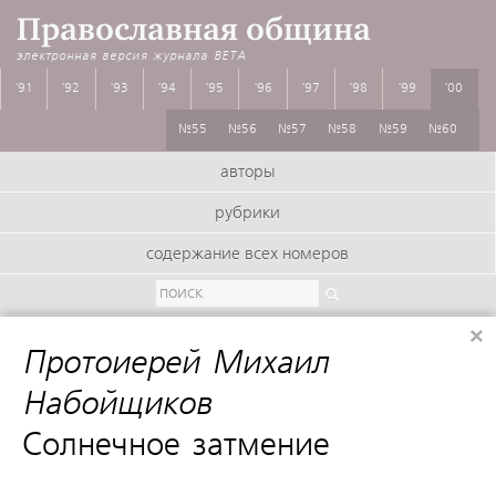
Православная община
электронная версия журнала
BETA
'91
'92
'93
'94
'95
'96
'97
'98
'99
'00
№55
№56
№57
№58
№59
№60
авторы
рубрики
содержание всех номеров
×
Протоиерей Михаил
Набойщиков
:
Солнечное затмение