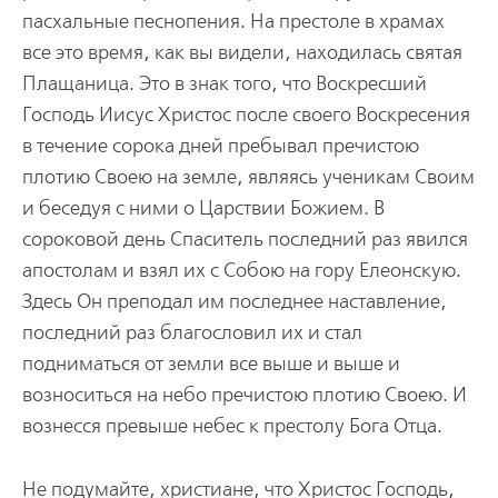
пасхальные песнопения. На престоле в храмах
все это время, как вы видели, находилась святая
Плащаница. Это в знак того, что Воскресший
Господь Иисус Христос после своего Воскресения
в течение сорока дней пребывал пречистою
плотию Своею на земле, являясь ученикам Своим
и беседуя с ними о Царствии Божием. В
сороковой день Спаситель последний раз явился
апостолам и взял их с Собою на гору Елеонскую.
Здесь Он преподал им последнее наставление,
последний раз благословил их и стал
подниматься от земли все выше и выше и
возноситься на небо пречистою плотию Своею. И
вознесся превыше небес к престолу Бога Отца.
Не подумайте, христиане, что Христос Господь,