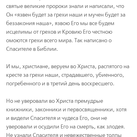
святые великие пророки знали и написали, что
Он «язвен будет за грехи наши и мучен будет за
беззакония наша», язвою Его мы все будем
исцелимы от грехов и Кровию Его честною
омоются грехи всего мира. Так написано о
Спасителе в Библии.
И мы, христиане, веруем во Христа, распятого на
кресте за грехи наши, страдавшего, убиенного,
погребенного и в третий день воскресшего.
Но не уверовали во Христа премудрые
книжники, законники и первосвященники, хотя
и видели Спасителя и чудеса Его, они не
уверовали и осудили Его на смерть, как злодея.
Не узнали Спасителя и невежественные толпы