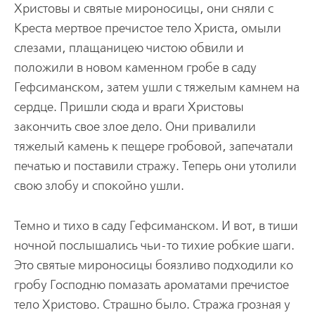
Христовы и святые мироносицы, они сняли с
Креста мертвое пречистое тело Христа, омыли
слезами, плащаницею чистою обвили и
положили в новом каменном гробе в саду
Гефсиманском, затем ушли с тяжелым камнем на
сердце. Пришли сюда и враги Христовы
закончить свое злое дело. Они привалили
тяжелый камень к пещере гробовой, запечатали
печатью и поставили стражу. Теперь они утолили
свою злобу и спокойно ушли.
Темно и тихо в саду Гефсиманском. И вот, в тиши
ночной послышались чьи-то тихие робкие шаги.
Это святые мироносицы боязливо подходили ко
гробу Господню помазать ароматами пречистое
тело Христово. Страшно было. Стража грозная у