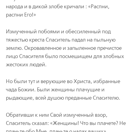
народа и в дикой злобе кричали : «Распни,
распни Его!»
Измученный побоями и обессиленный под
тяжестью креста Спаситель падал на пыльную
землю. Окровавленное и запыленное пречистое
лицо Спасителя было посмешищем для злобных
жестоких людей.
Но были тут и верующие во Христа, избранные
чада Божии. Были женщины плачущие и
рыдающие, всей душою преданные Спасителю.
Обративши к ним Свой измученный взор,
Спаситель сказал: «Женщины! Что вы плачете? Не
плачьте обо Мне, плачьте о чадах ваших».