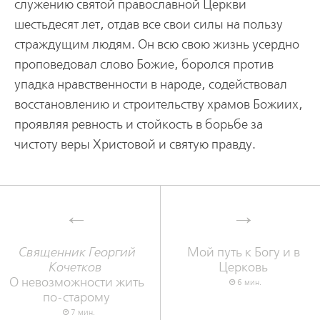
служению святой православной Церкви
шестьдесят лет, отдав все свои силы на пользу
страждущим людям. Он всю свою жизнь усердно
проповедовал слово Божие, боролся против
упадка нравственности в народе, содействовал
восстановлению и строительству храмов Божиих,
проявляя ревность и стойкость в борьбе за
чистоту веры Христовой и святую правду.
Священник Георгий
Мой путь к Богу и в
Кочетков
Церковь
О невозможности жить
6 мин.
по-старому
7 мин.