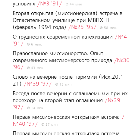
уcловияx
/№3 '91/
44 мин.
Вторая открытая (миссионерская) встреча в
Огласительном училище при МВПХШ
(февраль 1994 года)
/№25 '95/
58 мин.
О трудностях современной катехизации
/№4
'91/
6 мин.
Православное миссионерство. Опыт
современного миссионерского прихода
/№36
'96/
43 мин.
Слово на вечерне после паримии (Исх.20,1–
21)
/№39 '97/
13 мин.
Беседа после вечерни с оглашаемыми при их
переходе на второй этап оглашения
/№39
'97/
14 мин.
Первая миссионерская «открытая» встреча
/
№40 '97/
37 мин.
Первая миссионерская «открытая» встреча