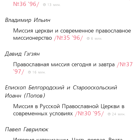
№36 '96/
13 мин.
Владимир Ильин
Миссия церкви и современное православное
миссионерство
/№35 '96/
6 мин.
Давид Гзгзян
Православная миссия сегодня и завтра
/№37
'97/
16 мин.
Епископ Белгородский и Старооскольский
Иоанн (Попов)
Миссия в Русской Православной Церкви в
современных условиях
/№30 '95/
24 мин.
Павел Гаврилюк