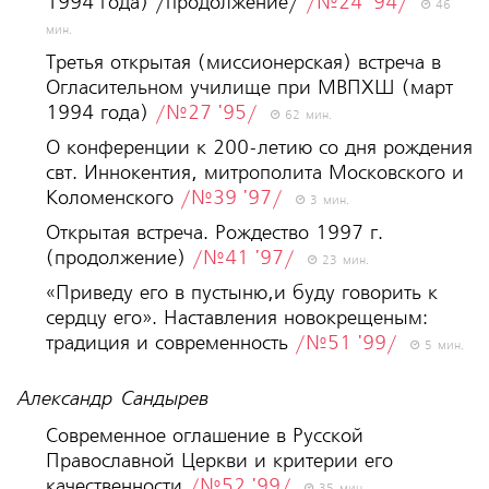
1994 года) /продолжение/
/№24 '94/
46
мин.
Третья открытая (миссионерская) встреча в
Огласительном училище при МВПХШ (март
1994 гoда)
/№27 '95/
62 мин.
О конференции к 200-летию со дня рождения
свт. Иннокентия, митрополита Московского и
Коломенского
/№39 '97/
3 мин.
Открытая встреча. Рождество 1997 г.
(продолжение)
/№41 '97/
23 мин.
«Приведу его в пустыню,и буду говорить к
сердцу его». Наставления новокрещеным:
традиция и современность
/№51 '99/
5 мин.
Александр Сандырев
Современное оглашение в Русской
Православной Церкви и критерии его
качественности
/№52 '99/