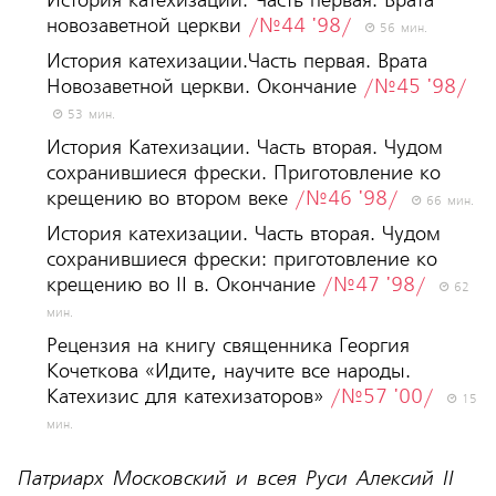
История катехизации. Часть первая. Врата
новозаветной церкви
/№44 '98/
56 мин.
История катехизации.Часть первая. Врата
Новозаветной церкви. Окончание
/№45 '98/
53 мин.
История Катехизации. Часть вторая. Чудом
сохранившиеся фрески. Приготовление ко
крещению во втором веке
/№46 '98/
66 мин.
История катехизации. Часть вторая. Чудом
сохранившиеся фрески: приготовление ко
крещению во II в. Окончание
/№47 '98/
62
мин.
Рецензия на книгу священника Георгия
Кочеткова «Идите, научите все народы.
Катехизис для катехизаторов»
/№57 '00/
15
мин.
Патриарх Московский и всея Руси Алексий II