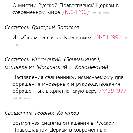
О миссии Русской Православной Церкви в
современном мире
/№34 '96/
16 мин.
Святитель Григорий Богослов
Из «Слова на святое Крещение»
/№51 '99/
2 мин.
Святитель Иннокентий (Вениаминов),
митрополит Московский и Коломенский
Наставления священнику, назначаемому для
обращения иноверных и руководствования
обращенных в христианскую веру
/№39 '97/
36 мин.
Священник Георгий Кочетков
Возможная cиcтема оглашения в Руccкой
Пpавоcлавной Цеpкви в cовpеменныx