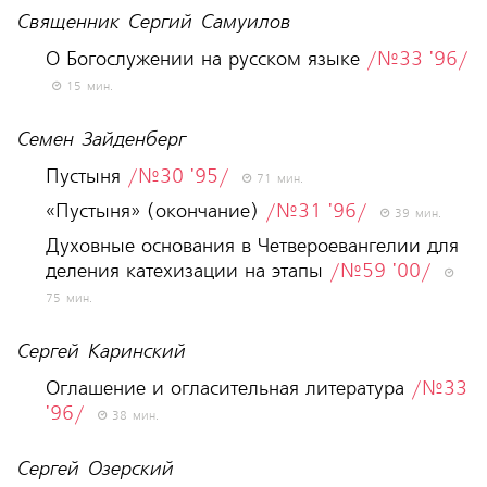
Священник Сергий Самуилов
О Богослужении на русском языке
/№33 '96/
15 мин.
Семен Зайденберг
Пустыня
/№30 '95/
71 мин.
«Пустыня» (окончание)
/№31 '96/
39 мин.
Духовные основания в Четвероевангелии для
деления катехизации на этапы
/№59 '00/
75 мин.
Сергей Каринский
Оглашение и огласительная литература
/№33
'96/
38 мин.
Сергей Озерский