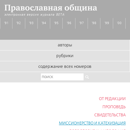
Православная община
электронная версия журнала
BETA
'91
'92
'93
'94
'95
'96
'97
'98
'99
'00
авторы
рубрики
содержание всех номеров
ОТ РЕДАКЦИИ
ПРОПОВЕДЬ
СВИДЕТЕЛЬСТВА
МИССИОНЕРСТВО И КАТЕХИЗАЦИЯ