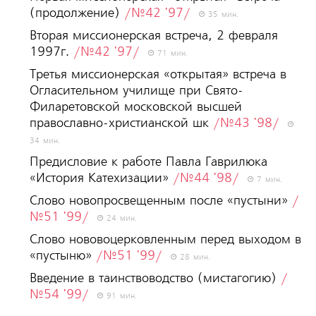
(продолжение)
/№42 '97/
35 мин.
Вторая миссионерская встреча, 2 февраля
1997г.
/№42 '97/
71 мин.
Третья миссионерская «открытая» встреча в
Огласительном училище при Свято-
Филаретовской московской высшей
православно-христианской шк
/№43 '98/
34 мин.
Предисловие к работе Павла Гаврилюка
«История Катехизации»
/№44 '98/
7 мин.
Слово новопросвещенным после «пустыни»
/
№51 '99/
24 мин.
Слово нововоцерковленным перед выходом в
«пустыню»
/№51 '99/
28 мин.
Введение в таинствоводство (мистагогию)
/
№54 '99/
91 мин.