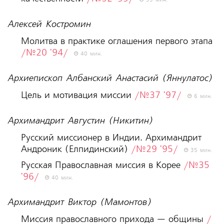
35 мин.
Алексей Костромин
Молитва в практике оглашения первого этапа
/№20 '94/
40 мин.
Архиепископ Албанский Анастасий (Яннулатос)
Цель и мотивация миссии
/№37 '97/
6 мин.
Архимандрит Августин (Никитин)
Русский миссионер в Индии. Архимандрит
Андроник (Елпидинский)
/№29 '95/
35 мин.
Русская Православная миссия в Корее
/№35
'96/
40 мин.
Архимандрит Виктор (Мамонтов)
Миссия православного прихода — общины
/