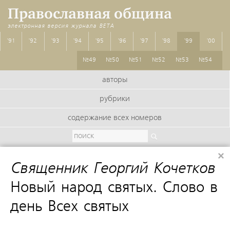
Православная община
электронная версия журнала
BETA
'91
'92
'93
'94
'95
'96
'97
'98
'99
'00
№49
№50
№51
№52
№53
№54
авторы
рубрики
содержание всех номеров
×
Священник Георгий Кочетков
:
Новый народ святых. Слово в
день Всех святых