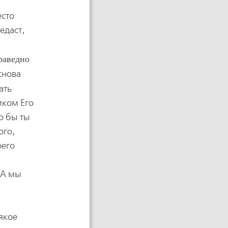
есто
редаст,
праведно
снова
ать
иком Его
ко бы ты
ого,
оего
 А мы
сякое