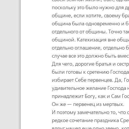
поскольку это было нужно для др
общине, если хотите, своему бра
община была одновременно и бра
отдельного от общины. Точно та
общиной. Катехизация вне общин
отдельно оглашение, отдельно 
случае все это должно быть вмес
Для чего, дорогие братья и сест
были готовы к сретению Господа
избирает Себе первенцев. Да, Г
удивительное желание Господа н
принадлежит Богу, как и Сам Го
Он же — первенец из мертвых.
И поэтому замечательно то, что
редкое сочетание праздника Сре
вдруг нашел еще одно звено, ко