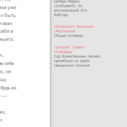
матери Марии
(Скобцовой). Из
ама уже
воспоминаний И.Н.
ыл быть
Вебстер
изван
Митрополит Вениамин
себя в
(Федченков)
Общая исповедь
ожьего.
Григорий Саввич
Сковорода
и,
Сад божественных песней,
прозябший из зерен
м себя
священного писания
о, не
ишу
 будь из
е —
ях,
и