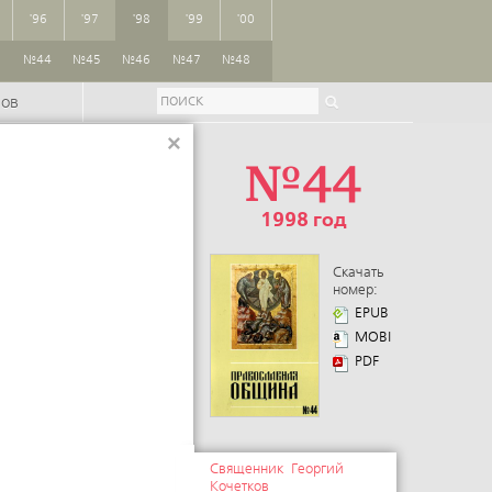
'96
'97
'98
'99
'00
3
№44
№45
№46
№47
№48
ров
×
№44
1998 год
Скачать
номер:
EPUB
MOBI
PDF
Священник Георгий
Кочетков