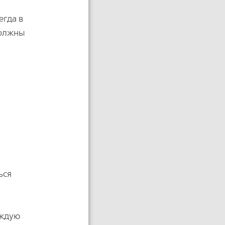
егда в
должны
ься
аждую