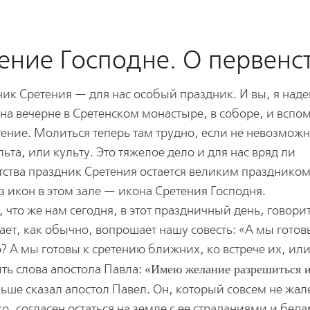
ение Господне. О первенс
ник Сретения — для нас особый праздник. И вы, я наде
 на вечерне в Сретенском монастыре, в соборе, и вспо
ение. Молиться теперь там трудно, если не невозможн
та, или культу. Это тяжелое дело и для нас вряд ли
ства праздник Сретения остается великим праздником
з икон в этом зале — икона Сретения Господня.
, что же нам сегодня, в этот праздничный день, говори
ает, как обычно, вопрошает нашу совесть: «А мы готов
о? А мы готовы к сретению ближних, ко встрече их, или
ить слова апостола Павла:
Имею желание разрешиться и
льше сказал апостол Павел. Он, который совсем не жал
, согласен остаться на земле с ее страданиями и бед