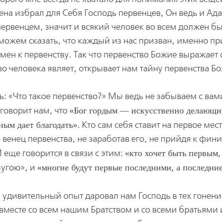
лена избрал для Себя Господь первенцев, Он ведь и Ад
ервенцем, значит и всякий человек во всем должен б
можем сказать, что каждый из нас призван, именно пр
мен к первенству. Так что первенство Божие выражает 
во человека являет, открывает нам тайну первенства Б
: «Что такое первенство?» Мы ведь не забываем с вам
 говорит нам, что
Бог гордым — искусственно делающи
ным дает благодать
. Кто сам себя ставит на первое мест
 венец первенства, не заработав его, не прийдя к фин
И еще говорится в связи с этим:
кто хочет быть первым,
лугою», и
многие будут первые последними, а последни
, удивительный опыт даровал нам Господь в тех гонени
вместе со всем нашим Братством и со всеми братьями 