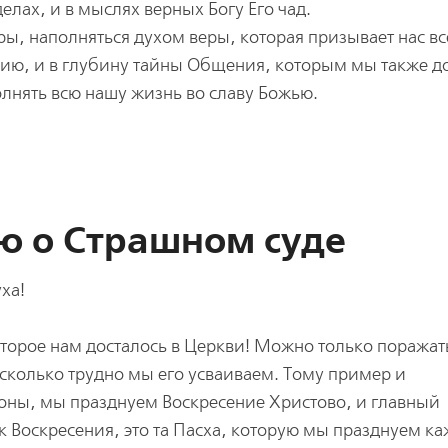
делах, и в мыслях верных Богу Его чад.
ры, наполняться духом веры, которая призывает нас вс
ению, и в глубину тайны Общения, которым мы также 
олнять всю нашу жизнь во славу Божью.
ю о Cтрашном суде
ха!
оторое нам досталось в Церкви! Можно только поражат
асколько трудно мы его усваиваем. Тому пример и
роны, мы празднуем Воскресение Христово, и главный
к Воскресения, это та Пасха, которую мы празднуем к