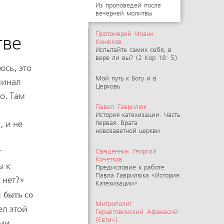
Из проповедей после
вечерней молитвы
Протоиерей Иоанн
тве
Конюхов
Испытайте самих себя, в
вере ли вы? (2 Кор 18: 5)
юсь, это
Мой путь к Богу и в
минал
Церковь
о. Там
Павел Гаврилюк
История катехизации. Часть
, и не
первая. Врата
новозаветной церкви
т
Священник Георгий
Кочетков
ы к
Предисловие к работе
Павла Гаврилюка «История
 нет?»
Катехизации»
 быть со
Митрополит
ел этой
Герцеговинский Афанасий
(Евтич)
ами,