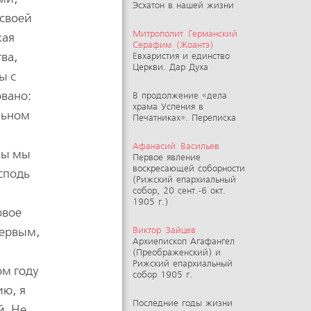
Эсхатон в нашей жизни
 своей
Митрополит Германский
кая
Серафим (Жоантэ)
ва,
Евхаристия и единство
Церкви. Дар Духа
ы с
овано:
В продолжение «дела
храма Успения в
льном
Печатниках». Переписка
Афанасий Васильев
обы мы
Первое явление
воскресающей соборности
сподь
(Рижский епархиальный
собор, 20 сент.-6 окт.
1905 г.)
рвое
первым,
Виктор Зайцев
Архиепископ Агафангел
(Преображенский) и
Рижский епархиальный
ом году
собор 1905 г.
ию, я
Последние годы жизни
й. Не