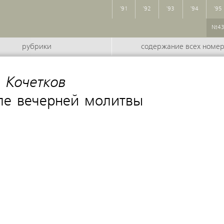
'91
'92
'93
'94
'95
№4
рубрики
содержание всех номе
 Кочетков
:
ле вечерней молитвы