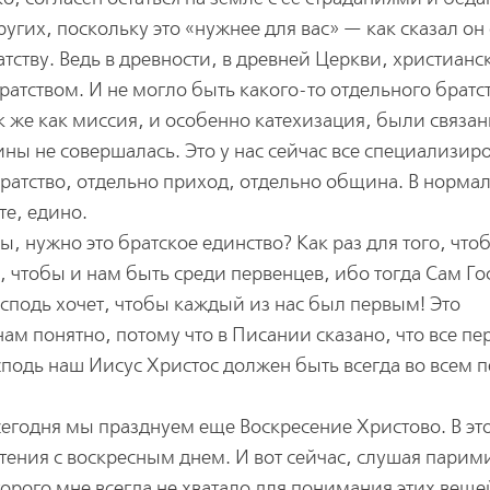
угих, поскольку это «нужнее для вас» — как сказал он
тству. Ведь в древности, в древней Церкви, христианс
тством. И не могло быть какого-то отдельного братст
к же как миссия, и особенно катехизация, были связан
ы не совершалась. Это у нас сейчас все специализир
братство, отдельно приход, отдельно община. В норма
те, едино.
ры, нужно это братское единство? Как раз для того, чт
, чтобы и нам быть среди первенцев, ибо тогда Сам Го
осподь хочет, чтобы каждый из нас был первым! Это
ам понятно, потому что в Писании сказано, что все пе
сподь наш Иисус Христос должен быть всегда во всем 
 сегодня мы празднуем еще Воскресение Христово. В эт
тения с воскресным днем. И вот сейчас, слушая парим
торого мне всегда не хватало для понимания этих веще