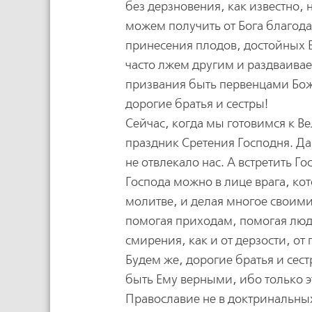
без дерзновения, как известно,
можем получить от Бога благода
принесения плодов, достойных Б
часто лжем другим и раздваивае
призвания быть первенцами Бож
дорогие братья и сестры!
Сейчас, когда мы готовимся к В
праздник Сретения Господня. Да
не отвлекало нас. А встретить Г
Господа можно в лице врага, кот
молитве, и делая многое своими
помогая приходам, помогая людя
смирения, как и от дерзости, о
Будем же, дорогие братья и сест
быть Ему верными, ибо только э
Православие не в доктринальны