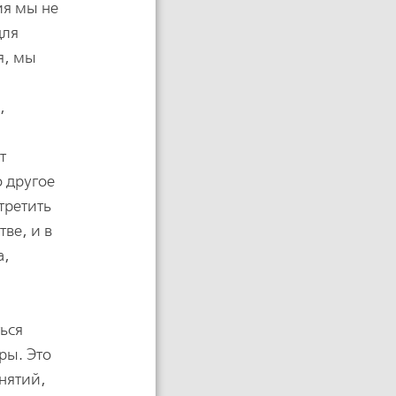
ия мы не
для
я, мы
,
т
о другое
третить
ве, и в
а,
ться
ры. Это
нятий,