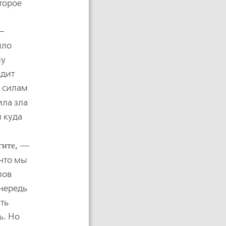
оторое
 —
ыло
му
ядит
о силам
ила зла
и куда
гите, —
 что мы
лов
очередь
ть
ь. Но