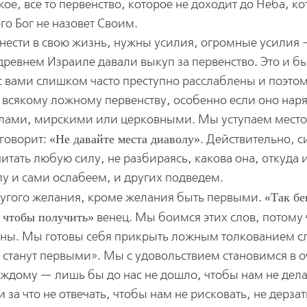
жое, все то первенство, которое не доходит до Неба, к
го Бог не назовет Своим.
внести в свою жизнь, нужны усилия, огромные усилия
древнем Израиле давали выкуп за первенство. Это и б
с вами слишком часто преступно расслаблены и поэто
 всякому ложному первенству, особенно если оно нар
улами, мирскими или церковными. Мы уступаем мест
 говорит:
Не давайте места диаволу
. Действительно, с
итать любую силу, не разбираясь, какова она, откуда 
у и сами ослабеем, и других подведем.
другого желания, кроме желания быть первыми.
Так бе
, чтобы получить
венец. Мы боимся этих слов, потому
ены. Мы готовы себя прикрыть ложным толкованием с
е станут первыми». Мы с удовольствием становимся в 
аждому — лишь бы до нас не дошло, чтобы нам не дела
 за что не отвечать, чтобы нам не рисковать, не дерзат