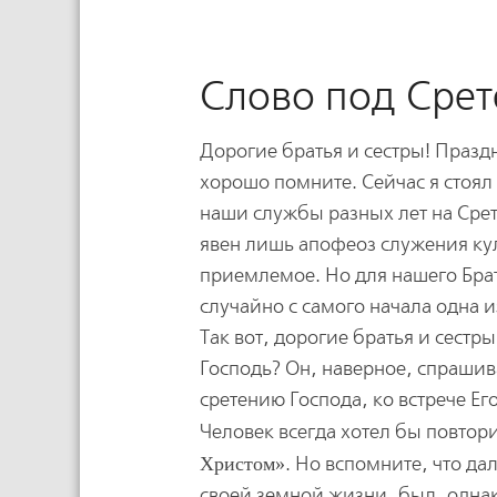
Слово под Срет
Дорогие братья и сестры! Празд
хорошо помните. Сейчас я стоял
наши службы разных лет на Срет
явен лишь апофеоз служения куль
приемлемое. Но для нашего Брат
случайно с самого начала одна и
Так вот, дорогие братья и сестры
Господь? Он, наверное, спрашив
сретению Господа, ко встрече Ег
Человек всегда хотел бы повтор
Христом
. Но вспомните, что да
своей земной жизни, был, однако