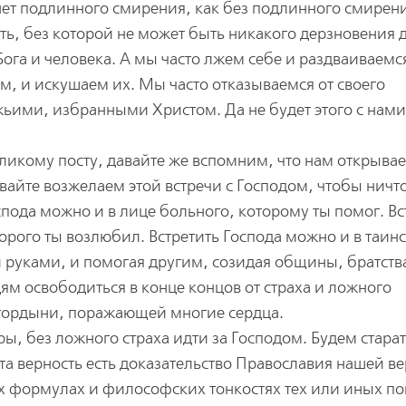
 нет подлинного смирения, как без подлинного смирен
ть, без которой не может быть никакого дерзновения 
ога и человека. А мы часто лжем себе и раздваиваемс
м, и искушаем их. Мы часто отказываемся от своего
ьими, избранными Христом. Да не будет этого с нами
еликому посту, давайте же вспомним, что нам открывае
вайте возжелаем этой встречи с Господом, чтобы ничт
оспода можно и в лице больного, которому ты помог. Вс
орого ты возлюбил. Встретить Господа можно и в таинст
 руками, и помогая другим, созидая общины, братств
м освободиться в конце концов от страха и ложного
т гордыни, поражающей многие сердца.
ры, без ложного страха идти за Господом. Будем стара
та верность есть доказательство Православия нашей ве
х формулах и философских тонкостях тех или иных по