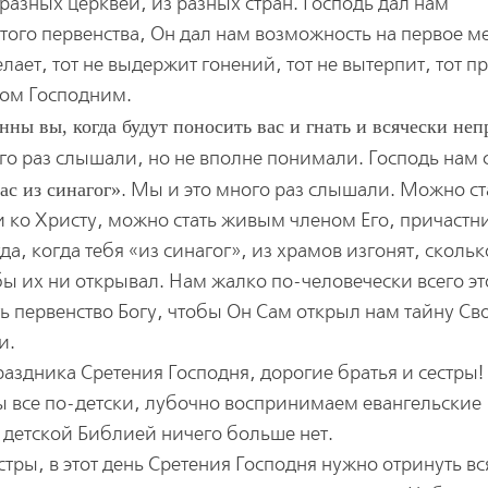
разных церквей, из разных стран. Господь дал нам
того первенства, Он дал нам возможность на первое м
делает, тот не выдержит гонений, тот не вытерпит, тот п
ицом Господним.
нны вы, когда будут поносить вас и гнать и всячески не
го раз слышали, но не вполне понимали. Господь нам 
ас из синагог
. Мы и это много раз слышали. Можно ст
о Христу, можно стать живым членом Его, причастн
да, когда тебя «из синагог», из храмов изгонят, сколь
бы их ни открывал. Нам жалко по-человечески всего эт
ь первенство Богу, чтобы Он Сам открыл нам тайну Св
и.
аздника Сретения Господня, дорогие братья и сестры!
Мы все по-детски, лубочно воспринимаем евангельские
й детской Библией ничего больше нет.
стры, в этот день Сретения Господня нужно отринуть в