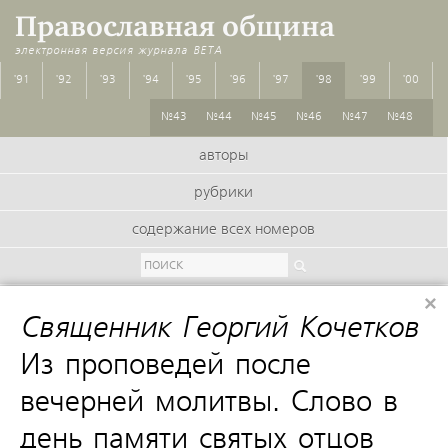
Православная община
электронная версия журнала
BETA
'91
'92
'93
'94
'95
'96
'97
'98
'99
'00
№43
№44
№45
№46
№47
№48
авторы
рубрики
содержание всех номеров
×
Священник Георгий Кочетков
:
Из проповедей после
вечерней молитвы. Слово в
день памяти святых отцов