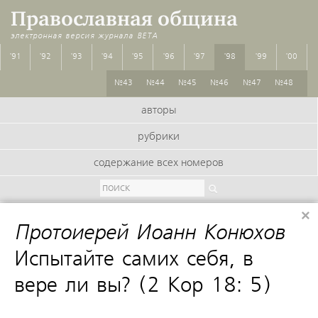
Православная община
электронная версия журнала
BETA
'91
'92
'93
'94
'95
'96
'97
'98
'99
'00
№43
№44
№45
№46
№47
№48
авторы
рубрики
содержание всех номеров
×
Протоиерей Иоанн Конюхов
:
Испытайте самих себя, в
вере ли вы? (2 Кор 18: 5)