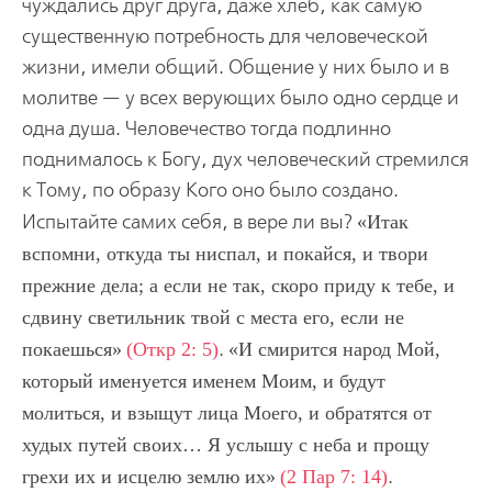
чуждались друг друга, даже хлеб, как самую
существенную потребность для человеческой
жизни, имели общий. Общение у них было и в
молитве — у всех верующих было одно сердце и
одна душа. Человечество тогда подлинно
поднималось к Богу, дух человеческий стремился
к Тому, по образу Кого оно было создано.
Испытайте самих себя, в вере ли вы?
Итак
вспомни, откуда ты ниспал, и покайся, и твори
прежние дела; а если не так, скоро приду к тебе, и
сдвину светильник твой с места его, если не
покаешься
(Откр 2: 5)
.
И смирится народ Мой,
который именуется именем Моим, и будут
молиться, и взыщут лица Моего, и обратятся от
худых путей своих… Я услышу с неба и прощу
грехи их и исцелю землю их
(2 Пар 7: 14)
.