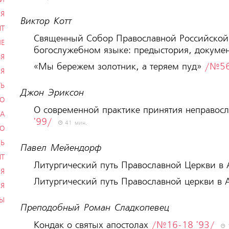
ИЯ
Виктор Котт
ЫТ
Священный Собор Православной Российской 
ИЕ
богослужебном языке: предыстория, докум
ЬЯ
«Мы бережем золотник, а теряем пуд»
/№56
Я
ТЬ
Джон Эриксон
ВО
О современной практике принятия неправос
РА
'99/
41 мин.
ВО
НЬ
Павел Мейендорф
ЫТ
Литургический путь Православной Церкви в
Я
Литургический путь Православной церкви в 
Я
ТЫ
Преподобный Роман Сладкопевец
Кондак о святых апостолах
/№16-18 '93/
1