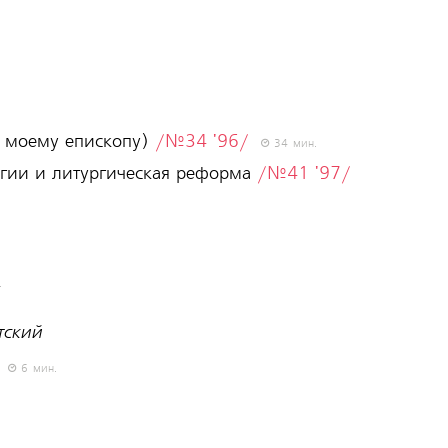
о моему епископу)
/№34 '96/
34 мин.
ргии и литургическая реформа
/№41 '97/
.
тский
6 мин.