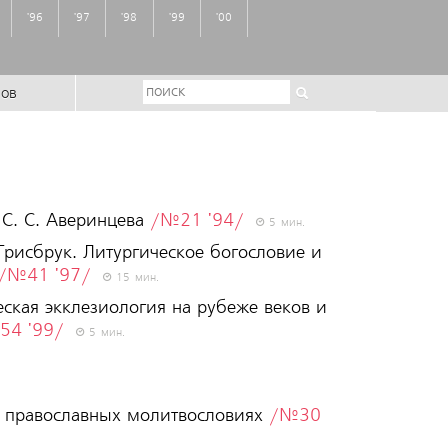
'96
'97
'98
'99
'00
ров
С. С. Аверинцева
/№21 '94/
5 мин.
Грисбрук. Литургическое богословие и
/№41 '97/
15 мин.
ская экклезиология на рубеже веков и
54 '99/
5 мин.
их православных молитвословиях
/№30