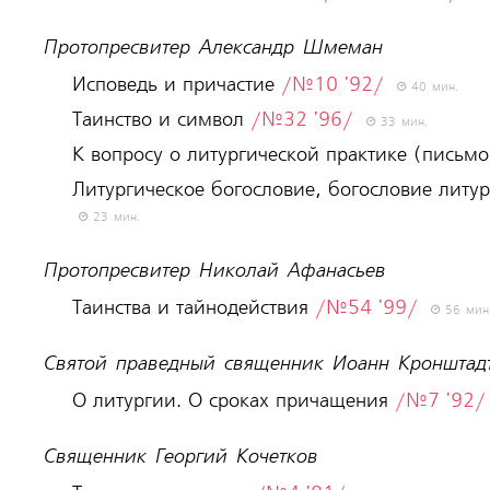
Протопресвитер Александр Шмеман
Исповедь и причастие
/№10 '92/
40 мин.
Таинство и символ
/№32 '96/
33 мин.
К вопросу о литургической практике (письм
Литургическое богословие, богословие литу
23 мин.
Протопресвитер Николай Афанасьев
Таинства и тайнодействия
/№54 '99/
56 мин
Святой праведный священник Иоанн Кронштад
О литургии. О сроках причащения
/№7 '92/
Священник Георгий Кочетков