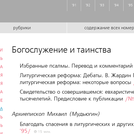
'91
'92
'93
'94
'95
рубрики
содержание всех номе
Богослужение и таинства
ИИ
ДЬ
Избранные псалмы. Перевод и комментарий 
ВА
Литургическая реформа: Дебаты. В. Жардин 
ИЯ
литургическая реформа: некоторые вопросы
ИЯ
Свидетельство о совершившемся: евхаристиче
КА
тысячелетий. Предисловие к публикации
/№
ИЕ
ВА
Архиепископ Михаил (Мудьюгин)
ТЬ
Благодать спасения в литургических и друг
НЬ
'95/
15 мин.
ВИ