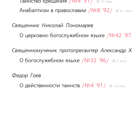
Таинство крещения
/№4 '91/
17 мин.
Анабаптизм в православии
/№8 '92/
31 мин
Священник Николай Пономарев
О церковно-богослужебном языке
/№42 '97
Священномученик протопресвитер Александр 
О богослужебном языке
/№32 '96/
2 мин.
Федор Гоев
О действенности таинств
/№4 '91/
14 мин.