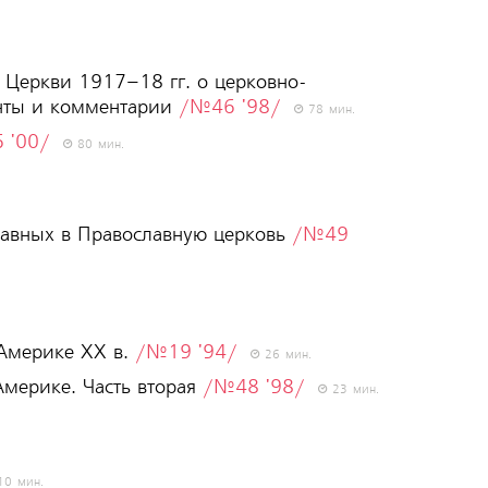
Церкви 1917–18 гг. о церковно-
енты и комментарии
/№46 '98/
78 мин.
 '00/
80 мин.
лавных в Православную церковь
/№49
 Америке XX в.
/№19 '94/
26 мин.
Америке. Часть вторая
/№48 '98/
23 мин.
0 мин.